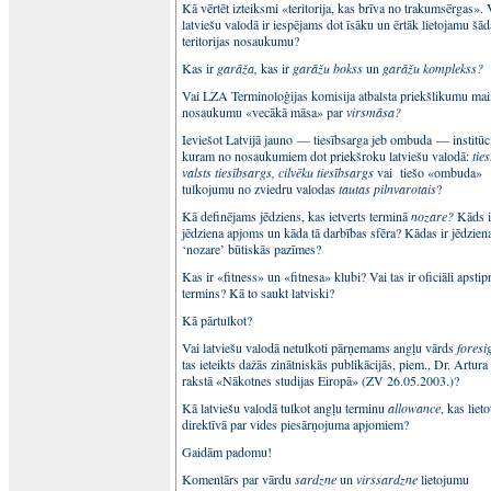
Kā vērtēt izteiksmi «teritorija, kas brīva no trakumsērgas». 
latviešu valodā ir iespējams dot īsāku un ērtāk lietojamu šād
teritorijas nosaukumu?
Kas ir
garāža,
kas ir
garāžu bokss
un
garāžu komplekss?
Vai LZA Terminoloģijas komisija atbalsta priekšlikumu mai
nosaukumu «vecākā māsa» par
virsmāsa?
Ieviešot Latvijā jauno — tiesībsarga jeb ombuda — institūci
kuram no nosaukumiem dot priekšroku latviešu valodā:
tie
valsts tiesībsargs, cilvēku tiesībsargs
vai
tiešo «ombuda»
tulkojumu no zviedru valodas
tautas pilnvarotais
?
Kā definējams jēdziens, kas ietverts terminā
nozare?
Kāds i
jēdziena apjoms un kāda tā darbības sfēra? Kādas ir jēdzien
‘nozare’ būtiskās pazīmes?
Kas ir «fitness» un «fitnesa» klubi? Vai tas ir oficiāli apstip
termins? Kā to saukt latviski?
Kā pārtulkot?
Vai latviešu valodā netulkoti pārņemams angļu vārds
foresi
tas ieteikts dažās zinātniskās publikācijās, piem., Dr. Artur
rakstā «Nākotnes studijas Eiropā» (ZV 26.05.2003.)?
Kā latviešu valodā tulkot angļu terminu
allowance
, kas liet
direktīvā par vides piesārņojuma apjomiem?
Gaidām padomu!
Komentārs par vārdu
sardzne
un
virssardzne
lietojumu