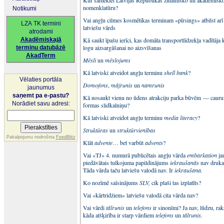
Kur sameklēt Latvijas Republikas zinātnisko un akadēmisk
nomenklatūru?
Notikumi
Vai angļu cilmes kosmētikas terminam «pīrsings» atbilst arī
LZA TK termini
latviešu vārds
atrodami
Akadēmiskajā
Kā saukt īpašu ierīci, kas domāta transportlīdzekļa vadītāja 
logu aizsargāšanai no aizsvīšanas
terminu datubāzē
AkadTerm
Mēsli
un
mēslojums
Kā latviski atveidot angļu terminu
shell bank
?
Vēlaties portāla
Domofons
,
mājrunis
un
namrunis
jaunumus
saņemt pa e-pastu?
Kā nosaukt vienu no ūdens atrakciju parka būvēm — cauru
Norādiet savu adresi:
formas slidkalniņu?
Kā latviski atveidot angļu terminu
media literacy
?
Struktūras
un
struktūrvienības
Pakalpojumu nodrošina
FeedBlitz
Klāt
advente
… bet varbūt
advents
?
Vai «TJ» 4. numurā publicētais angļu vārda
embarkation
ja
piedāvātais tulkojuma papildinājums
iekraušanās
nav druka
Tāda vārda taču latviešu valodā nav. Ir
iekraušana.
Ko nozīmē saīsinājums
SLV,
cik plaši tas izplatīts?
Vai «kārtridžiem» latviešu valodā cita vārda nav?
Vai vārdi
tālrunis
un
telefons
ir sinonīmi? Ja nav, lūdzu, rak
kāda atšķirība ir starp vārdiem
telefons
un
tālrunis.