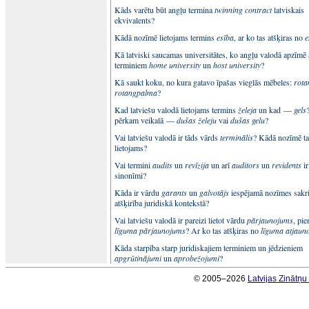
Kāds varētu būt angļu termina
twinning contract
latviskais
ekvivalents?
Kādā nozīmē lietojams termins
esība
, ar ko tas atšķiras no
e
Kā latviski saucamas universitātes, ko angļu valodā apzīmē 
terminiem
home university
un
host university
?
Kā saukt koku, no kura gatavo īpašas vieglās mēbeles:
rota
rotangpalma
?
Kad latviešu valodā lietojams termins
želeja
un kad —
gels
pērkam veikalā —
dušas želeju
vai
dušas gelu
?
Vai latviešu valodā ir tāds vārds
terminālis
? Kādā nozīmē ta
lietojams?
Vai termini
audits
un
revīzija
un arī
auditors
un
revidents
ir
sinonīmi?
Kāda ir vārdu
garants
un
galvotājs
iespējamā nozīmes sakri
atšķirība juridiskā kontekstā?
Vai latviešu valodā ir pareizi lietot vārdu
pārjaunojums
, pi
līguma pārjaunojums
? Ar ko tas atšķiras no
līguma atjaun
Kāda starpība starp juridiskajiem terminiem un jēdzieniem
apgrūtinājumi
un
aprobežojumi
?
© 2005–2026
Latvijas Zinātņ