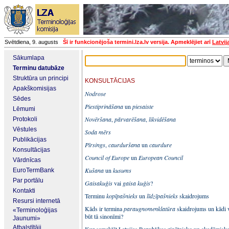
Svētdiena, 9. augusts
Šī ir funkcionējoša termini.lza.lv versija. Apmeklējiet arī
Latvij
Sākumlapa
Terminu datubāze
Struktūra un principi
KONSULTĀCIJAS
Apakškomisijas
Nodrose
Sēdes
Piestiprināšana
un
piesaiste
Lēmumi
Novēršana
,
pārvarēšana
,
likvidēšana
Protokoli
Vēstules
Soda mērs
Publikācijas
Pīrsings
,
caurduršana
un
caurdure
Konsultācijas
Council of Europe
un
European Council
Vārdnīcas
Kušana
un
kusums
EuroTermBank
Par portālu
Gaisakuģis
vai
gaisa kuģis
?
Kontakti
Terminu
kopīpašnieks
un
līdzīpašnieks
skaidrojums
Resursi internetā
Kāds ir termina
paraugnomenklatūra
skaidrojums un kādi 
«Terminoloģijas
būt tā sinonīmi?
Jaunumi»
Atbalstītāji