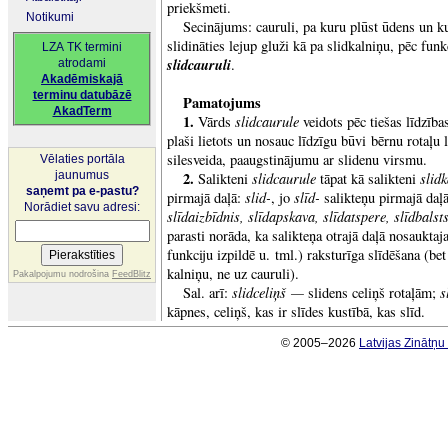
priekšmeti.
Notikumi
Secinājums: cauruli, pa kuru plūst ūdens un kur
slidināties lejup gluži kā pa slidkalniņu, pēc fun
LZA TK termini
slidcauruli
.
atrodami
Akadēmiskajā
terminu datubāzē
Pamatojums
AkadTerm
1.
slidcaurule
Vārds
veidots pēc tiešas līdzīb
plaši lietots un nosauc līdzīgu būvi bērnu rotaļu
silesveida, paaugstinājumu ar slidenu virsmu.
Vēlaties portāla
jaunumus
2.
slidcaurule
slid
Salikteni
tāpat kā salikteni
saņemt pa e-pastu?
slid-
slīd-
pirmajā daļā:
, jo
salikteņu pirmajā daļā
Norādiet savu adresi:
slīdaizbīdnis, slīdapskava, slīdatspere, slīdbalsts
parasti norāda, ka salikteņa otrajā daļā nosaukta
funkciju izpildē u. tml.) raksturīga slīdēšana (bet
kalniņu, ne uz cauruli).
Pakalpojumu nodrošina
FeedBlitz
slidceliņš —
s
Sal. arī:
slidens celiņš rotaļām;
kāpnes, celiņš, kas ir slīdes kustībā, kas slīd.
© 2005–2026
Latvijas Zinātņ