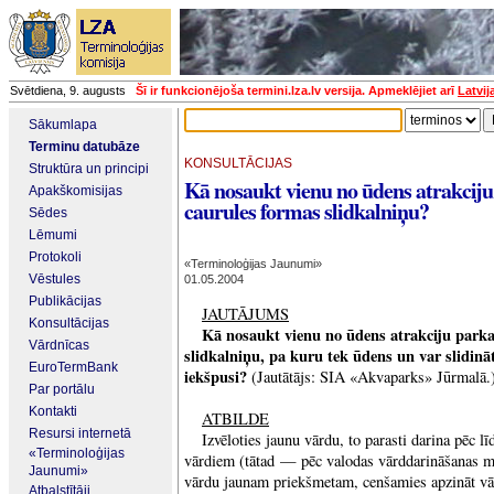
Svētdiena, 9. augusts
Šī ir funkcionējoša termini.lza.lv versija. Apmeklējiet arī
Latvij
Sākumlapa
Terminu datubāze
KONSULTĀCIJAS
Struktūra un principi
Kā nosaukt vienu no ūdens atrakci
Apakškomisijas
caurules formas slidkalniņu?
Sēdes
Lēmumi
Protokoli
«Terminoloģijas Jaunumi»
Vēstules
01.05.2004
Publikācijas
JAUTĀJUMS
Konsultācijas
Kā nosaukt vienu no ūdens atrakciju par
Vārdnīcas
slidkalniņu, pa kuru tek ūdens un var slidināt
EuroTermBank
iekšpusi?
(Jautātājs: SIA «Akvaparks» Jūrmalā.
Par portālu
Kontakti
ATBILDE
Resursi internetā
Izvēloties jaunu vārdu, to parasti darina pēc lī
«Terminoloģijas
vārdiem (tātad — pēc valodas vārddarināšanas mo
Jaunumi»
vārdu jaunam priekšmetam, cenšamies apzināt vār
Atbalstītāji