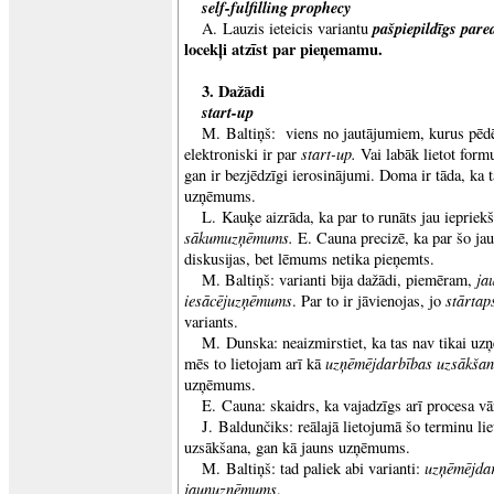
self-fulfilling prophecy
pašpiepildīgs par
A. Lauzis ieteicis variantu
locekļi atzīst par pieņemamu.
3. Dažādi
start-up
M. Baltiņš: viens no jautājumiem, kurus pēd
start-up.
elektroniski ir par
Vai labāk lietot for
gan ir bezjēdzīgi ierosinājumi. Doma ir tāda, ka t
uzņēmums.
L. Kauķe aizrāda, ka par to runāts jau iepriek
sākumuzņēmums.
E. Cauna precizē, ka par šo ja
diskusijas, bet lēmums netika pieņemts.
ja
M. Baltiņš: varianti bija dažādi, piemēram,
iesācējuzņēmums
stārtap
. Par to ir jāvienojas, jo
variants.
M. Dunska: neaizmirstiet, ka tas nav tikai uz
uzņēmējdarbības uzsākša
mēs to lietojam arī kā
uzņēmums.
E. Cauna: skaidrs, ka vajadzīgs arī procesa vā
J. Baldunčiks: reālajā lietojumā šo terminu li
uzsākšana, gan kā jauns uzņēmums.
uzņēmējda
M. Baltiņš: tad paliek abi varianti:
jaunuzņēmums
.