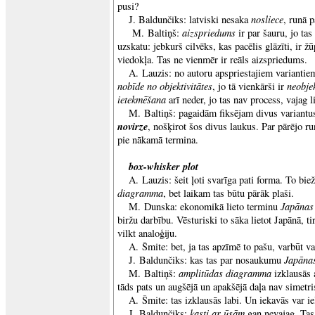
pusi?
nosliece
J. Baldunčiks: latviski nesaka
, runā 
aizspriedums
M. Baltiņš:
ir par šauru, jo tas
uzskatu: jebkurš cilvēks, kas pacēlis glāzīti, ir ž
viedokļa. Tas ne vienmēr ir reāls aizspriedums.
A. Lauzis: no autoru apspriestajiem variantiem
nobīde no objektivitātes
neobjek
, jo tā vienkārši ir
ietekmēšana
arī neder, jo tas nav process, vajag l
M. Baltiņš: pagaidām fiksējam divus variantu
novirze
, nošķirot šos divus laukus. Par pārējo r
pie nākamā termina.
box-whisker plot
A. Lauzis: šeit ļoti svarīga pati forma. To bie
diagramma
, bet laikam tas būtu pārāk plaši.
Japānas
M. Dunska: ekonomikā lieto terminu
biržu darbību. Vēsturiski to sāka lietot Japānā, ti
vilkt analoģiju.
A. Šmite: bet, ja tas apzīmē to pašu, varbūt var
Japānas
J. Baldunčiks: kas tas par nosaukumu
amplitūdas diagramma
M. Baltiņš:
izklausās 
tāds pats un augšējā un apakšējā daļa nav simetri
A. Šmite: tas izklausās labi. Un iekavās var ie
kasti ar ūsām
J. Baldunčiks:
gan nevajag. Tas