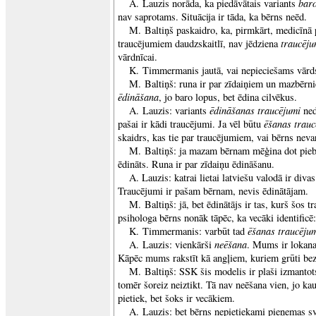
bar
A. Lauzis norāda, ka piedāvātais variants
nav saprotams. Situācija ir tāda, ka bērns neēd.
M. Baltiņš paskaidro, ka, pirmkārt, medicīnā 
traucēj
traucējumiem daudzskaitlī, nav jēdziena
vārdnīcai.
K. Timmermanis jautā, vai nepieciešams vārd
M. Baltiņš: runa ir par zīdaiņiem un mazbērnie
ēdināšana
, jo baro lopus, bet ēdina cilvēkus.
ēdināšanas traucējumi
A. Lauzis: variants
ned
ēšanas trauc
pašai ir kādi traucējumi. Ja vēl būtu
skaidrs, kas tie par traucējumiem, vai bērns nevar
M. Baltiņš: ja mazam bērnam mēģina dot pieba
ēdināts. Runa ir par zīdaiņu ēdināšanu.
A. Lauzis: katrai lietai latviešu valodā ir diva
Traucējumi ir pašam bērnam, nevis ēdinātājam.
M. Baltiņš: jā, bet ēdinātājs ir tas, kurš šos t
psihologa bērns nonāk tāpēc, ka vecāki identificē: 
ēšanas traucēju
K. Timmermanis: varbūt tad
neēšana
A. Lauzis: vienkārši
. Mums ir lokana
Kāpēc mums rakstīt kā angļiem, kuriem grūti bez 
M. Baltiņš: SSK šis modelis ir plaši izmantot
tomēr šoreiz neiztikt. Tā nav neēšana vien, jo ka
pietiek, bet šoks ir vecākiem.
A. Lauzis: bet bērns nepietiekami pieņemas s