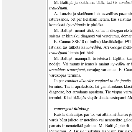
conduct
M. Baltiņš: ja skatāmies tālāk, tad šis
traucējumi
.
A. Lauzis: ja skolēnam liek uzvedības pazemin
izturēšanos, bet par lielākām lietām, kas saistīta
izturēšanās
kontekstā
ir plašāka.
M. Baltiņš: ņemot vērā, ka tas ir diezgan ekst
saistās ar klīnisku diagnozi vai vērtējumu, domā
E. Cauna: SSK10 (slimību) klasifikācijas F91 
uzvedība.
Google
latviski tas tulkots kā
Arī
meklē
traucējumi
lietota ļoti bieži.
M. Baltiņš: manuprāt, to ieteica I. Eglītis, ka
uzvedību
nodaļu. Vai mums ir iemesls mainīt
ar
uzvedības traucējumi
, nevajag variantus. E. Cauna
vārdkopas termins.
conduct disorder confined to the family
Ja par
termins. Tas ir aprakstošs, lai gan atrodams klasi
diagnoze, bet atrodams aprakstā. Tie vispār vair
termini. Klasifikācijās vispār daudz sastopami š
convergent thinking
konverģ
Raisās diskusijas par to, vai atbilsmē
vārds būtu jālieto ar noteikto vai nenoteikto galo
pamats ir nenoteiktā galotne. M. Baltiņš piekrīt,
Piemēram, R. Grīsle uzskatīja, ka visur, kur iesp