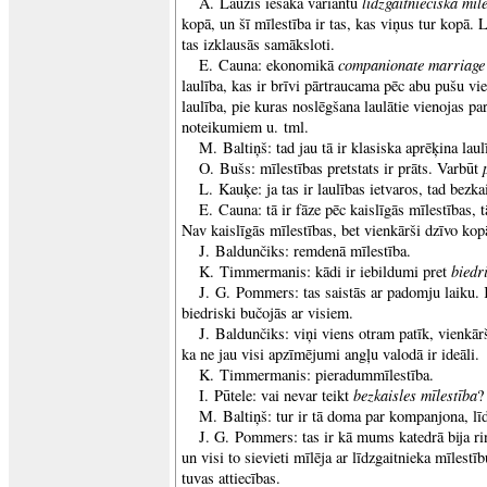
līdzgaitnieciska mīl
A. Lauzis iesaka variantu
kopā, un šī mīlestība ir tas, kas viņus tur kopā. L
tas izklausās samāksloti.
companionate marriage
E. Cauna: ekonomikā
laulība, kas ir brīvi pārtraucama pēc abu pušu vie
laulība, pie kuras noslēgšana laulātie vienojas pa
noteikumiem u. tml.
M. Baltiņš: tad jau tā ir klasiska aprēķina laul
O. Bušs: mīlestības pretstats ir prāts. Varbūt
L. Kauķe: ja tas ir laulības ietvaros, tad bezka
E. Cauna: tā ir fāze pēc kaislīgās mīlestības, 
Nav kaislīgās mīlestības, bet vienkārši dzīvo kop
J. Baldunčiks: remdenā mīlestība.
biedr
K. Timmermanis: kādi ir iebildumi pret
J. G. Pommers: tas saistās ar padomju laiku.
biedriski bučojās ar visiem.
J. Baldunčiks: viņi viens otram patīk, vienkār
ka ne jau visi apzīmējumi angļu valodā ir ideāli.
K. Timmermanis: pieradummīlestība.
bezkaisles mīlestība
I. Pūtele: vai nevar teikt
?
M. Baltiņš: tur ir tā doma par kompanjona, lī
J. G. Pommers: tas ir kā mums katedrā bija rin
un visi to sievieti mīlēja ar līdzgaitnieka mīlestī
tuvas attiecības.