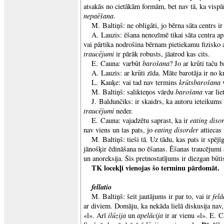
atsakās no cietākām formām, bet nav tā, ka vispār
nepaēšana
.
M. Baltiņš: ne obligāti, jo bērna sāta centrs i
A. Lauzis: ēšana nenozīmē tikai sāta centra ap
vai pārtika nodrošina bērnam pietiekamu fizisko a
traucējumi
ir pārāk robusts, jāatrod kas cits.
barošana
E. Cauna: varbūt
? Jo ar krūti taču b
A. Lauzis: ar krūti zīda. Māte barotāja ir no k
krūtsbarošana
L. Kauķe: vai tad nav termins
barošana
M. Baltiņš: salikteņos vārdu
var lie
J. Baldunčiks: ir skaidrs, ka autoru ieteikums
traucējumi
neder.
eating diso
E. Cauna: vajadzētu saprast, ka ir
eating disorder
nav viens un tas pats, jo
attiecas 
M. Baltiņš: tieši tā. Uz tādu, kas pats ir spējīg
jānošķir ēdināšana no ēšanas. Ēšanas traucējumi
un anoreksija. Šis pretnostatījums ir diezgan būti
TK locekļi vienojas šo terminu pārdomāt.
fellatio
felā
M. Baltiņš: šeit jautājums ir par to, vai ir
ar diviem. Domāju, ka nekāda lielā diskusija nav, 
ilūzija
apelācija
«l». Arī
un
ir ar vienu «l». E. 