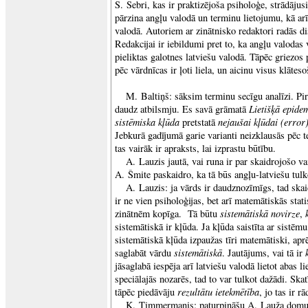
S. Sebri, kas ir praktizējoša psiholoģe, strādāju
pārzina angļu valodā un terminu lietojumu, kā arī 
valodā. Autoriem ar zinātnisko redaktori radās dis
Redakcijai ir iebildumi pret to, ka angļu valodas
pieliktas galotnes latviešu valodā. Tāpēc griezos 
pēc vārdnīcas ir ļoti liela, un aicinu visus klāteso
M. Baltiņš: sāksim terminu secīgu analīzi. Pi
Lietišķā epide
daudz atbilsmju. Es savā grāmatā
sistēmiska kļūda
nejaušai kļūdai (error
pretstatā
Jebkurā gadījumā garie varianti neizklausās pēc t
tas vairāk ir apraksts, lai izprastu būtību.
A. Lauzis jautā, vai runa ir par skaidrojošo va
A. Šmite paskaidro, ka tā būs angļu-latviešu tulk
A. Lauzis: ja vārds ir daudznozīmīgs, tad ska
ir ne vien psiholoģijas, bet arī matemātiskās sta
sistemātiskā novirze
zinātnēm kopīga. Tā būtu
,
sistemātiskā ir kļūda. Ja kļūda saistīta ar sistēmu,
sistemātiskā kļūda izpaužas tīri matemātiski, apr
sistemātiskā
saglabāt vārdu
. Jautājums, vai tā ir
jāsaglabā iespēja arī latviešu valodā lietot abas l
speciālajās nozarēs, tad to var tulkot dažādi. Ska
rezultātu ietekmētība
tāpēc piedāvāju
, jo tas ir r
K. Timmermanis: paturpināšu A. Lauža domu