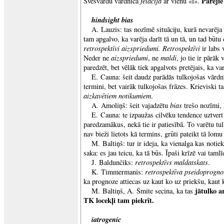
felācija
Pārējie
Svešvārdu vārdnīcā
ar vienu «l».
hindsight bias
A. Lauzis: tas nozīmē situāciju, kurā nevarēja
tam apgalvo, ka varēja darīt tā un tā, un tad būtu
retrospektīvi aizspriedumi. Retrospektīvi
ir labs 
aizspriedumi
maldi
Neder ne
, ne
, jo tie ir pārāk 
paredzēt, bet vēlāk tiek apgalvots pretējais, ka va
E. Cauna: šeit daudz parādās tulkojošas vārdnī
termini, bet vairāk tulkojošas frāzes. Krieviski t
aizkavētiem notikumiem
.
bias
A. Amoliņš: šeit vajadzētu
trešo nozīmi,
E. Cauna: te izpaužas cilvēku tendence uztver
paredzamākus, nekā tie ir patiesībā. To varētu tul
nav bieži lietots kā termins, grūti pateikt tā lom
M. Baltiņš: tur ir ideja, ka vienalga kas noti
saka: es jau teicu, ka tā būs. Īpaši krīzē vai tamlī
retrospektīvs maldatskats
J. Baldunčiks:
.
retrospektīva pseidoprogno
K. Timmermanis:
ka prognoze attiecas uz kaut ko uz priekšu, kaut
jātulko a
M. Baltiņš, A. Šmite secina, ka tas
TK locekļi tam piekrīt.
iatrogenic