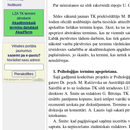
Par neierašanos uz sēdi rakstveidā ziņojis U. 
Notikumi
LZA TK termini
Sēdes sākumā jaunais TK priekšsēdētājs M. Ba
atrodami
šodien oficiāli nodibinājis darba tiesiskās attiec
Akadēmiskajā
apskatītas lielākas terminu kopas. Jācer, ka tas ie
terminu datubāzē
apspriest abstraktus terminus, kas ne vienmēr sai
AkadTerm
Labāk pievērsties tādiem darbiem, kas tiek gatavo
nākotnē varētu pārvērsties par terminu vārdnīcā
Vēlaties portāla
izveidosies sadarbība ar akadēmiskajiem apgādie
jaunumus
paplašināsies, jo skaidrs, ka termini, kas netiek i
saņemt pa e-pastu?
neiedzīvojas.
Norādiet savu adresi:
1.
Psiholoģijas terminu apspriešana.
Šajā gadījumā konkrētais projekts ir Psiholoģi
Pakalpojumu nodrošina
FeedBlitz
gatavo Dr. psych. M. Raščevska un Austrālijā dz
Saistībā ar to uz šodienas TK sēdi ieradusies 
direktore A. Šmite un redaktore G. Bērziņa. TK
izsūtīts jautājumu kopums, kurā ietilpst vairāki t
recenzenti uzskata par diskutējumiem. Terminu s
diskusija un komentāri. A. Lauzis šajā sakarā pir
ieteikumus.
A. Šmite: kad pagājušogad saņēmu iecerētās v
sapratu, ka nepieciešams zinātniskais redaktors.