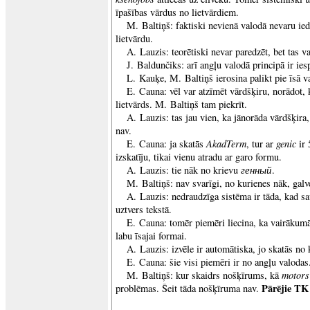
īpašības vārdus no lietvārdiem.
M. Baltiņš: faktiski nevienā valodā nevaru ie
lietvārdu.
A. Lauzis: teorētiski nevar paredzēt, bet tas va
J. Baldunčiks: arī angļu valodā principā ir ies
L. Kauķe, M. Baltiņš ierosina palikt pie īsā var
E. Cauna: vēl var atzīmēt vārdšķiru, norādot, k
lietvārds. M. Baltiņš tam piekrīt.
A. Lauzis: tas jau vien, ka jānorāda vārdšķira, 
nav.
AkadTerm
genic
E. Cauna: ja skatās
, tur ar
ir
izskatīju, tikai vienu atradu ar garo formu.
генный
A. Lauzis: tie nāk no krievu
.
M. Baltiņš: nav svarīgi, no kurienes nāk, galv
A. Lauzis: nedraudzīga sistēma ir tāda, kad sav
uztvers tekstā.
E. Cauna: tomēr piemēri liecina, ka vairākumā 
labu īsajai formai.
A. Lauzis: izvēle ir automātiska, jo skatās no 
E. Cauna: šie visi piemēri ir no angļu valodas
motor
M. Baltiņš: kur skaidrs nošķīrums, kā
Pārējie TK 
problēmas. Šeit tāda nošķīruma nav.