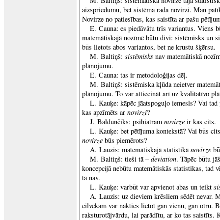
M. Baltiņš: sistemātiskā novirze tajā statisti
aizspriedumu, bet sistēma rada novirzi. Man patī
Novirze no patiesības, kas saistīta ar pašu pētīju
E. Cauna: es piedāvātu trīs variantus. Viens bū
matemātiskajā nozīmē būtu divi: sistēmisks un s
būs lietots abos variantos, bet ne krustu šķērsu.
sistēmisks
M. Baltiņš:
nav matemātiskā nozīmē,
plānojumu.
E. Cauna: tas ir metodoloģijas dēļ.
M. Baltiņš: sistēmiska kļūda neietver matemāt
plānojumu. To var attiecināt arī uz kvalitatīvo p
L. Kauķe: kāpēc jāatspoguļo iemesls? Vai tad ps
novirzi
kas apzīmēts ar
?
novirze
J. Baldunčiks: psihiatram
ir kas cits.
L. Kauķe: bet pētījuma kontekstā? Vai būs cits
novirze
būs piemērots?
novirze
A. Lauzis: matemātiskajā statistikā
būs
deviation
M. Baltiņš: tieši tā –
. Tāpēc būtu jāš
koncepcijā nebūtu matemātiskās statistikas, tad vē
tā nav.
si
L. Kauķe: varbūt var apvienot abas un teikt
A. Lauzis: uz dieviem krēsliem sēdēt nevar. M
cilvēkam var nākties lietot gan vienu, gan otru. B
raksturotājvārdu, lai parādītu, ar ko tas saistīts.