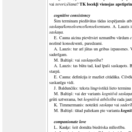
terorizēšana
TK locekļi vienojas apstipri
vai
?
cognitive consistency
Šim terminam piedāvātas tādas iespējamās at
saskaņa/konsekvence/konsekventums
. A. Lauzis 
saskaņa.
c
E. Cauna aicina pievērsiet uzmanību vārdam
nozīmē konsekventi, paredzami.
A. Lauzis: tur arī jūtas un gribas izpausmes. 
saderīgam.
saskaņotība
M. Baltiņš: vai
?
A. Lauzis: tas būtu tad, kad īpaši saskaņots. 
starpā.
E. Cauna: definīcija ir mazliet citādāka. Cilvēk
saskanīgu vidi.
J. Baldunčiks: teksta lingvistikā lieto terminu
kognitīvā saskaņa
M. Baltiņš: vai der variants
kognitīvā atbilstība
grūti uztverama, bet
rada jaut
saskaņa
saderī
K. Timmermanis: noteikti
vai
kognit
M. Baltiņš: tātad paliekam pie varianta
companionate love
L. Kauķe: šeit domāta biedriska mīlestība.