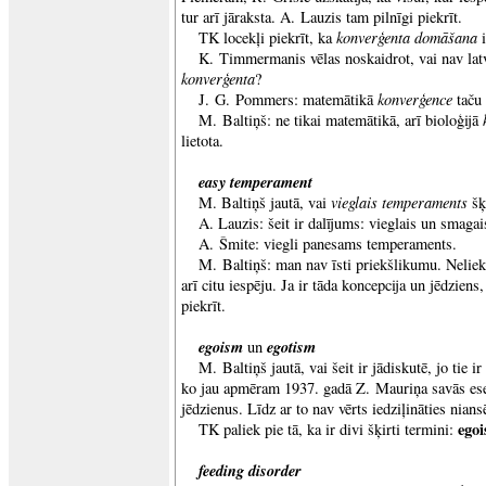
tur arī jāraksta. A. Lauzis tam pilnīgi piekrīt.
konverģenta domāšana
TK locekļi piekrīt, ka
i
K. Timmermanis vēlas noskaidrot, vai nav latv
konverģenta
?
konverģence
J. G. Pommers: matemātikā
taču 
M. Baltiņš: ne tikai matemātikā, arī bioloģijā
lietota.
easy temperament
vieglais temperaments
M. Baltiņš jautā, vai
šķ
A. Lauzis: šeit ir dalījums: vieglais un smag
A. Šmite: viegli panesams temperaments.
M. Baltiņš: man nav īsti priekšlikumu. Neliek
arī citu iespēju. Ja ir tāda koncepcija un jēdziens,
piekrīt.
egoism
egotism
un
M. Baltiņš jautā, vai šeit ir jādiskutē, jo tie i
ko jau apmēram 1937. gadā Z. Mauriņa savās esej
jēdzienus. Līdz ar to nav vērts iedziļināties nians
ego
TK paliek pie tā, ka ir divi šķirti termini:
feeding disorder