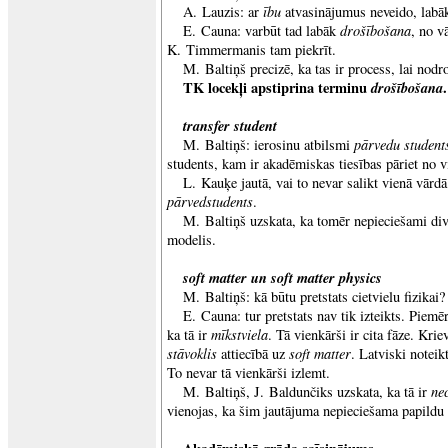
ību
A. Lauzis: ar
atvasinājumus neveido, labā
drošībošana
E. Cauna: varbūt tad labāk
, no v
K. Timmermanis tam piekrīt.
M. Baltiņš precizē, ka tas ir process, lai nodr
TK locekļi apstiprina terminu
drošībošana
.
transfer student
pārvedu student
M. Baltiņš: ierosinu atbilsmi
students, kam ir akadēmiskas tiesības pāriet no v
L. Kauķe jautā, vai to nevar salikt vienā vār
pārvedstudents
.
M. Baltiņš uzskata, ka tomēr nepieciešami div
modelis.
soft matter un soft matter physics
M. Baltiņš: kā būtu pretstats cietvielu fizikai?
E. Cauna: tur pretstats nav tik izteikts. Piem
mīkstviela
ka tā ir
. Tā vienkārši ir cita fāze. Krie
stāvoklis
soft matter
attiecībā uz
. Latviski noteik
To nevar tā vienkārši izlemt.
nec
M. Baltiņš, J. Baldunčiks uzskata, ka tā ir
vienojas, ka šim jautājuma nepieciešama papildu 