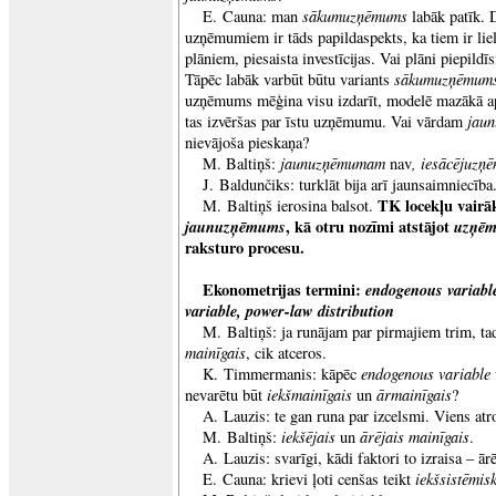
sākumuzņēmums
E. Cauna: man
labāk patīk. 
uzņēmumiem ir tāds papildaspekts, ka tiem ir liel
plāniem, piesaista investīcijas. Vai plāni piepildīs
sākumuzņēmum
Tāpēc labāk varbūt būtu variants
uzņēmums mēģina visu izdarīt, modelē mazākā a
jau
tas izvēršas par īstu uzņēmumu. Vai vārdam
nievājoša pieskaņa?
jaunuzņēmumam
, iesācējuz
M. Baltiņš:
nav
J. Baldunčiks: turklāt bija arī jaunsaimniecība
TK locekļu vairā
M. Baltiņš ierosina balsot.
jaunuzņēmums
, kā otru nozīmi atstājot
uzņēm
raksturo procesu.
Ekonometrijas termini:
endogenous variable
variable, power-law distribution
M. Baltiņš: ja runājam par pirmajiem trim, t
mainīgais
, cik atceros.
endogenous variable
K. Timmermanis: kāpēc
iekšmainīgais
ārmainīgais
nevarētu būt
un
?
A. Lauzis: te gan runa par izcelsmi. Viens atr
iekšējais
ārējais mainīgais
M. Baltiņš:
un
.
A. Lauzis: svarīgi, kādi faktori to izraisa – ārē
iekšsistēmis
E. Cauna: krievi ļoti cenšas teikt