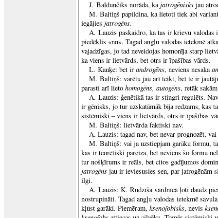
jatrogēnisks
J. Baldunčiks norāda, ka
jau atro
M. Baltiņš papildina, ka lietoti tiek abi varia
jatrogēns
iegājies
.
A. Lauzis paskaidro, ka tas ir krievu valodas 
piedēklis «nn». Tagad angļu valodas ietekmē atkal
vajadzīgas, jo tad neveidojas homonīja starp lietv
ka viens ir lietvārds, bet otrs ir īpašības vārds.
androgēns
an
L. Kauķe: bet ir
, neviens nesaka
M. Baltiņš: varētu jau arī teikt, bet te ir jau
homogēns, autogēns
parasti arī lieto
, retāk sakā
A. Lauzis: ģenētikā tas ir stingri regulēts. Na
ir gēnisks, jo tur uzskatāmāk bija redzams, kas tas
sistēmiski – viens ir lietvārds, otrs ir īpašības vā
M. Baltiņš: lietvārda faktiski nav.
A. Lauzis: tagad nav, bet nevar prognozēt, vai 
M. Baltiņš: vai ja uzstiepjam garāku formu, t
kas ir teorētiski pareiza, bet neviens šo formu ne
tur nošķīrums ir reāls, bet citos gadījumos dom
jatrogēns
jau ir ieviesusies sen, par jatrogēnām 
ilgi.
A. Lauzis: K. Rudzīša vārdnīcā ļoti daudz pie
nostrupināti. Tagad angļu valodas ietekmē savulai
ksenofobisks
ksen
kļūst garāki. Piemēram,
, nevis
ksenofobs
attiecas uz cilvēku. Tomēr sistēmiski u