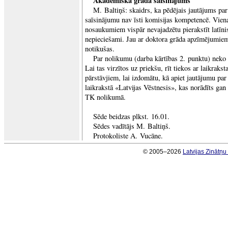
Akadēmiskā grāda saīsinājums
M. Baltiņš: skaidrs, ka pēdējais jautājums pa
saīsinājumu nav īsti komisijas kompetencē. Viena
nosaukumiem vispār nevajadzētu pierakstīt latīni
nepieciešami. Jau ar doktora grāda apzīmējumiem 
notikušas.
Par nolikumu (darba kārtības 2. punktu) neko 
Lai tas virzītos uz priekšu, rīt tiekos ar laikraks
pārstāvjiem, lai izdomātu, kā apiet jautājumu pa
laikrakstā «Latvijas Vēstnesis», kas norādīts gan
TK nolikumā.
Sēde beidzas plkst. 16.01.
Sēdes vadītājs M. Baltiņš.
Protokoliste A. Vucāne.
© 2005–2026
Latvijas Zinātņ