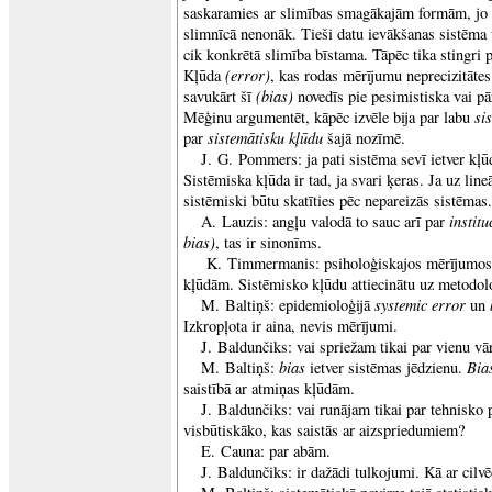
saskaramies ar slimības smagākajām formām, jo
slimnīcā nenonāk. Tieši datu ievākšanas sistēma 
cik konkrētā slimība bīstama. Tāpēc tika stingri 
(error)
Kļūda
, kas rodas mērījumu neprecizitātes 
(bias)
savukārt šī
novedīs pie pesimistiska vai pā
si
Mēģinu argumentēt, kāpēc izvēle bija par labu
sistemātisku kļūdu
par
šajā nozīmē.
J. G. Pommers: ja pati sistēma sevī ietver kļūd
Sistēmiska kļūda ir tad, ja svari ķeras. Ja uz line
sistēmiski būtu skatīties pēc nepareizās sistēmas.
institu
A. Lauzis: angļu valodā to sauc arī par
bias)
, tas ir sinonīms.
K. Timmermanis: psiholoģiskajos mērījumos 
kļūdām. Sistēmisko kļūdu attiecinātu uz metodolo
systemic error
M. Baltiņš: epidemioloģijā
un
Izkropļota ir aina, nevis mērījumi.
J. Baldunčiks: vai spriežam tikai par vienu v
bias
Bia
M. Baltiņš:
ietver sistēmas jēdzienu.
saistībā ar atmiņas kļūdām.
J. Baldunčiks: vai runājam tikai par tehnisko p
visbūtiskāko, kas saistās ar aizspriedumiem?
E. Cauna: par abām.
J. Baldunčiks: ir dažādi tulkojumi. Kā ar cilv