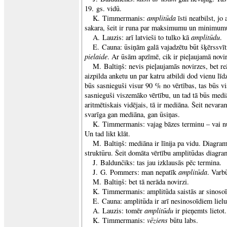
19. gs. vidū.
amplitūda
K. Timmermanis:
īsti neatbilst, jo
sakara, šeit ir runa par maksimumu un minimum
amplitūdu
A. Lauzis: arī latvieši to tulko kā
.
E. Cauna: ūsiņām galā vajadzētu būt šķērssv
pielaide
. Ar ūsām apzīmē, cik ir pieļaujamā novirz
M. Baltiņš: nevis pieļaujamās novirzes, bet reā
aizpilda anketu un par katru atbildi dod vienu līd
būs sasnieguši visur 90 % no vērtības, tas būs vi
sasnieguši viszemāko vērtību, un tad tā būs mediā
aritmētiskais vidējais, tā ir mediāna. Šeit nevara
svarīga gan mediāna, gan ūsiņas.
K. Timmermanis: vajag bāzes terminu – vai 
Un tad likt klāt.
M. Baltiņš: mediāna ir līnija pa vidu. Diagr
struktūru. Šeit domāta vērtību amplitūdas diagr
J. Baldunčiks: tas jau izklausās pēc termina.
amplitūda
J. G. Pommers: man nepatīk
. Varb
M. Baltiņš: bet tā nerāda novirzi.
K. Timmermanis: amplitūda saistās ar sinosoī
E. Cauna: amplitūda ir arī nesinosoīdiem lie
amplitūdu
A. Lauzis: tomēr
ir pieņemts lietot
vēziens
K. Timmermanis:
būtu labs.