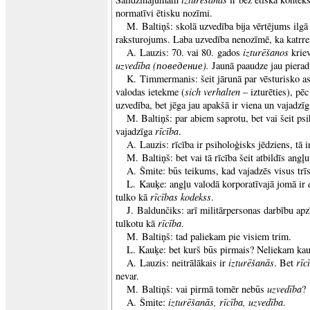
normatīvi ētisku nozīmi.
M. Baltiņš: skolā uzvedība bija vērtējums ilgā 
raksturojums. Laba uzvedība nenozīmē, ka katrrei
izturēšanos
A. Lauzis: 70. vai 80. gados
kriev
uzvedība
(поведение).
Jaunā paaudze jau pierad
K. Timmermanis: šeit jārunā par vēsturisko as
sich verhalten
valodas ietekme (
– izturēties), pē
uzvedība, bet jēga jau apakšā ir viena un vajadzīgi
M. Baltiņš: par abiem saprotu, bet vai šeit ps
rīcība
vajadzīga
.
A. Lauzis: rīcība ir psiholoģisks jēdziens, tā ir
M. Baltiņš: bet vai tā rīcība šeit atbildīs angļ
A. Šmite: būs teikums, kad vajadzēs visus trīs
L. Kauķe: angļu valodā korporatīvajā jomā ir
rīcības kodekss
tulko kā
.
J. Baldunčiks: arī militārpersonas darbību ap
rīcība
tulkotu kā
.
M. Baltiņš: tad paliekam pie visiem trim.
L. Kauķe: bet kurš būs pirmais? Neliekam kau
izturēšanās
rīc
A. Lauzis: neitrālākais ir
. Bet
nevar.
uzvedība
M. Baltiņš: vai pirmā tomēr nebūs
?
izturēšanās, rīcība, uzvedība
A. Šmite:
.