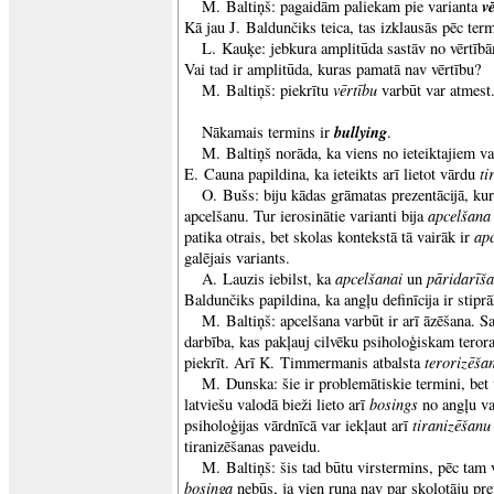
v
M. Baltiņš: pagaidām paliekam pie varianta
Kā jau J. Baldunčiks teica, tas izklausās pēc ter
L. Kauķe: jebkura amplitūda sastāv no vērtīb
Vai tad ir amplitūda, kuras pamatā nav vērtību?
vērtību
M. Baltiņš: piekrītu
varbūt var atmest
bullying
Nākamais termins ir
.
M. Baltiņš norāda, ka viens no ieteiktajiem v
ti
E. Cauna papildina, ka ieteikts arī lietot vārdu
O. Bušs: biju kādas grāmatas prezentācijā, kur 
apcelšana
apcelšanu. Tur ierosinātie varianti bija
ap
patika otrais, bet skolas kontekstā tā vairāk ir
galējais variants.
apcelšanai
pāridarīš
A. Lauzis iebilst, ka
un
Baldunčiks papildina, ka angļu definīcija ir stiprā
M. Baltiņš: apcelšana varbūt ir arī āzēšana. Sa
darbība, kas pakļauj cilvēku psiholoģiskam tero
terorizēša
piekrīt. Arī K. Timmermanis atbalsta
M. Dunska: šie ir problemātiskie termini, bet 
bosings
latviešu valodā bieži lieto arī
no angļu v
tiranizēšanu
psiholoģijas vārdnīcā var iekļaut arī
tiranizēšanas paveidu.
M. Baltiņš: šis tad būtu virstermins, pēc tam v
bosinga
nebūs, ja vien runa nav par skolotāju pr