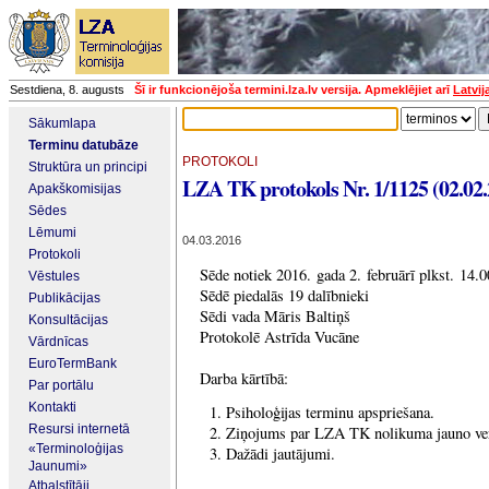
Sestdiena, 8. augusts
Šī ir funkcionējoša termini.lza.lv versija. Apmeklējiet arī
Latvij
Sākumlapa
Terminu datubāze
PROTOKOLI
Struktūra un principi
LZA TK protokols Nr. 1/1125 (02.02.
Apakškomisijas
Sēdes
Lēmumi
04.03.2016
Protokoli
Sēde notiek 2016. gada 2. februārī plkst. 14.
Vēstules
Sēdē piedalās 19 dalībnieki
Publikācijas
Sēdi vada Māris Baltiņš
Konsultācijas
Protokolē Astrīda Vucāne
Vārdnīcas
EuroTermBank
Darba kārtībā:
Par portālu
Kontakti
Psiholoģijas terminu apspriešana.
Resursi internetā
Ziņojums par LZA TK nolikuma jauno ver
«Terminoloģijas
Dažādi jautājumi.
Jaunumi»
Atbalstītāji