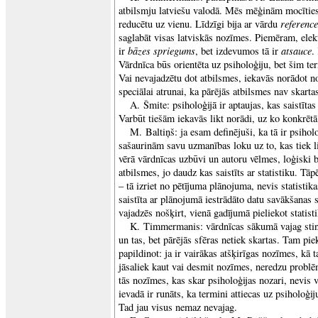
atbilsmju latviešu valodā. Mēs mēģinām mocīties
reference
reducētu uz vienu. Līdzīgi bija ar vārdu
saglabāt visas latviskās nozīmes. Piemēram, ele
bāzes spriegums
atsauce
ir
, bet izdevumos tā ir
.
Vārdnīca būs orientēta uz psiholoģiju, bet šim te
Vai nevajadzētu dot atbilsmes, iekavās norādot no
speciālai atrunai, ka pārējās atbilsmes nav skartas
A. Šmite: psiholoģijā ir aptaujas, kas saistītas 
Varbūt tiešām iekavās likt norādi, uz ko konkrētā
M. Baltiņš: ja esam definējuši, ka tā ir psihol
sašaurinām savu uzmanības loku uz to, kas tiek li
vērā vārdnīcas uzbūvi un autoru vēlmes, loģiski bū
atbilsmes, jo daudz kas saistīts ar statistiku. Tā
– tā izriet no pētījuma plānojuma, nevis statistik
saistīta ar plānojumā iestrādāto datu savākšanas
vajadzēs nošķirt, vienā gadījumā pieliekot statisti
K. Timmermanis: vārdnīcas sākumā vajag sting
un tas, bet pārējās sfēras netiek skartas. Tam pi
papildinot: ja ir vairākas atšķirīgas nozīmes, kā 
jāsaliek kaut vai desmit nozīmes, neredzu problē
tās nozīmes, kas skar psiholoģijas nozari, nevis 
ievadā ir runāts, ka termini attiecas uz psiholoģiju
Tad jau visus nemaz nevajag.