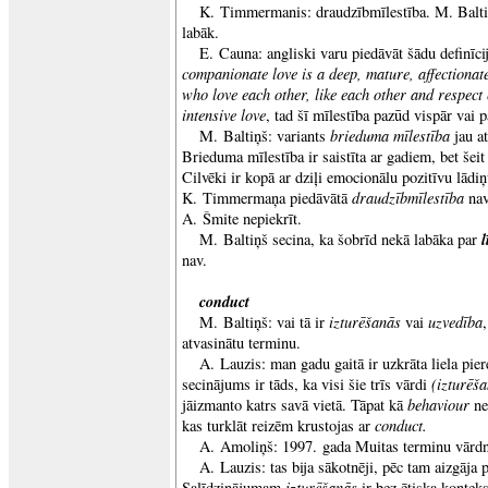
K. Timmermanis: draudzībmīlestība. M. Baltiņš
labāk.
E. Cauna: angliski varu piedāvāt šādu definīcij
companionate love is a deep, mature, affectiona
who love each other, like each other and respect 
intensive love
, tad šī mīlestība pazūd vispār vai pā
brieduma mīlestība
M. Baltiņš: variants
jau at
Brieduma mīlestība ir saistīta ar gadiem, bet šeit 
Cilvēki ir kopā ar dziļi emocionālu pozitīvu lādiņu
draudzībmīlestība
K. Timmermaņa piedāvātā
nav
A. Šmite nepiekrīt.
l
M. Baltiņš secina, ka šobrīd nekā labāka par
nav.
conduct
izturēšanās
uzvedība
M. Baltiņš: vai tā ir
vai
atvasinātu terminu.
A. Lauzis: man gadu gaitā ir uzkrāta liela pie
(izturēš
secinājums ir tāds, ka visi šie trīs vārdi
behaviour
jāizmanto katrs savā vietā. Tāpat kā
ne
conduct.
kas turklāt reizēm krustojas ar
A. Amoliņš: 1997. gada Muitas terminu vārdn
A. Lauzis: tas bija sākotnēji, pēc tam aizgāja 
izturēšanās
Salīdzinājumam
ir bez ētiska konteks