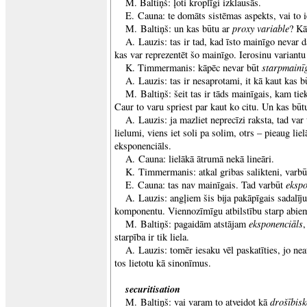
M. Baltiņš: ļoti kroplīgi izklausās.
E. Cauna: te domāts sistēmas aspekts, vai to i
proxy variable
M. Baltiņš: un kas būtu ar
? Kā
A. Lauzis: tas ir tad, kad īsto mainīgo nevar 
kas var reprezentēt šo mainīgo. Ierosinu variant
starpmainī
K. Timmermanis: kāpēc nevar būt
A. Lauzis: tas ir nesaprotami, it kā kaut kas 
M. Baltiņš: šeit tas ir tāds mainīgais, kam tie
Caur to varu spriest par kaut ko citu. Un kas būt
A. Lauzis: ja mazliet neprecīzi raksta, tad var
lielumi, viens iet soli pa solim, otrs – pieaug liel
eksponenciāls.
A. Cauna: lielākā ātrumā nekā lineāri.
K. Timmermanis: atkal gribas salikteni, varb
ekspo
E. Cauna: tas nav mainīgais. Tad varbūt
A. Lauzis: angļiem šis bija pakāpīgais sadalī
komponentu. Viennozīmīgu atbilstību starp abie
eksponenciāls
M. Baltiņš: pagaidām atstājam
,
starpība ir tik liela.
A. Lauzis: tomēr iesaku vēl paskatīties, jo nea
tos lietotu kā sinonīmus.
securitisation
drošībis
M. Baltiņš: vai varam to atveidot kā