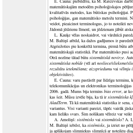
E. Cauna: piebildīšu, ka M. Raščevskas darbīb
matemātiskajām metodēm psiholoģiskajos pētījumo
kvalitatīvās metodes, kas būtiskas psiholoģijai. 
psiholoģijas, gan matemātisko metožu termini. No
veidot, pieaicinot terminologus, jo to noteikti nev
Jādomā jēdzienu līmenī, un jēdzienam jābūt atsk
L. Kauķe vēlas noskaidrot, vai vārdnīcā paredzē
M. Baltiņš atbild, ka dažos gadījumos ir paredzēt
Atgriežoties pie konkrētā termina, pirmā būtu atb
matemātiskajā statistikā. Par matemātisko pusi ac
sistemātiskā novirze
Otrā nozīme tātad būtu
. Aut
sistemātiska nobīde
nosliece/slieksme/sli
(vēl arī
rezultātu ietekmēšana; aizspriedumu
vēlmju i
vai
objektivitātes
).
E. Cauna: varu pastāstīt par līdzīgu terminu, 
telekomunikācijas un elektronikas terminoloģija
bias error
2006. gadā. Mums bija termins
, ar ko
sistemātiska k
kas šeit. Mūsu izvēle bija, ka tā ir
AkadTerm
. Tā kā matemātiskā statistika ir sena,
variantus. Visi varianti pareizi, tāpēc vairāk jāsk
kam lielāks svars. Šim nolūkam vēlreiz var veikt 
sistēmisks
sistemātisks
A. Amoliņš:
vai
? A. L
sistēmisks
M. Baltiņš iebilst, ka
, ja izriet no p
ja aplūkojam slimniekus slimnīcā ar noteiktu dia