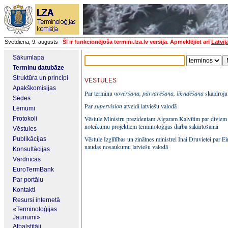
Svētdiena, 9. augusts
Šī ir funkcionējoša termini.lza.lv versija. Apmeklējiet arī
Latvij
Sākumlapa
Terminu datubāze
Struktūra un principi
VĒSTULES
Apakškomisijas
Par terminu
novēršana, pārvarēšana, likvidēšana
skaidroj
Sēdes
Par
supervision
atveidi latviešu valodā
Lēmumi
Vēstule Ministru prezidentam Aigaram Kalvītim par divi
Protokoli
noteikumu projektiem terminoloģijas darba sakārtošanai
Vēstules
Vēstule Izglītības un zinātnes ministrei Inai Druvietei par E
Publikācijas
naudas nosaukumu latviešu valodā
Konsultācijas
Vārdnīcas
EuroTermBank
Par portālu
Kontakti
Resursi internetā
«Terminoloģijas
Jaunumi»
Atbalstītāji