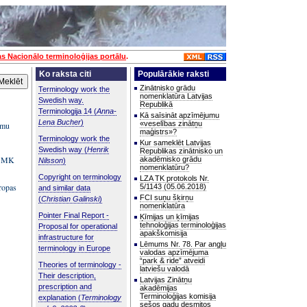
as Nacionālo terminoloģijas portālu
.
Ko raksta citi
Populārākie raksti
Zinātnisko grādu
Terminology work the
nomenklatūra Latvijas
Swedish way.
Republikā
Terminologija 14 (
Anna-
Kā saīsināt apzīmējumu
Lena Bucher
)
«veselības zinātņu
umu
maģistrs»?
Terminology work the
Kur sameklēt Latvijas
Swedish way (
Henrik
Republikas zinātnisko un
em MK
akadēmisko grādu
Nilsson
)
nomenklatūru?
Copyright on terminology
LZA TK protokols Nr.
iropas
5/1143 (05.06.2018)
and similar data
FCI suņu šķirņu
(
Christian Galinski
)
nomenklatūra
Pointer Final Report -
Ķīmijas un ķīmijas
tehnoloģijas terminoloģijas
Proposal for operational
apakškomisija
infrastructure for
Lēmums Nr. 78. Par angļu
terminology in Europe
valodas apzīmējuma
“park & ride” atveidi
Theories of terminology -
latviešu valodā
Their description,
Latvijas Zinātņu
prescription and
akadēmijas
Terminoloģijas komisija
explanation (
Terminology
sešos gadu desmitos