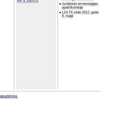
vol. 9, 2003-2
)
Juridiskās terminoloģijas
apakškomisija
LZA TK sēde 2012. gada
8. maijā
u akadēmija