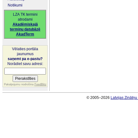
Notikumi
LZA TK termini
atrodami
Akadēmiskajā
terminu datubāzē
AkadTerm
Vēlaties portāla
jaunumus
saņemt pa e-pastu?
Norādiet savu adresi:
Pakalpojumu nodrošina
FeedBlitz
© 2005–2026
Latvijas Zinātņ