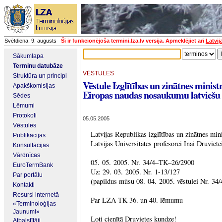
Svētdiena, 9. augusts
Šī ir funkcionējoša termini.lza.lv versija. Apmeklējiet arī
Latvij
Sākumlapa
Terminu datubāze
VĒSTULES
Struktūra un principi
Vēstule Izglītības un zinātnes minist
Apakškomisijas
Eiropas naudas nosaukumu latviešu
Sēdes
Lēmumi
Protokoli
05.05.2005
Vēstules
Latvijas Republikas izglītības un zinātnes mini
Publikācijas
Latvijas Universitātes profesorei Inai Druviete
Konsultācijas
Vārdnīcas
05. 05. 2005. Nr. 34/4–TK–26/2900
EuroTermBank
Uz: 29. 03. 2005. Nr. 1-13/127
Par portālu
(papildus mūsu 08. 04. 2005. vēstulei Nr. 3
Kontakti
Resursi internetā
Par LZA TK 36. un 40. lēmumu
«Terminoloģijas
Jaunumi»
Ļoti cienītā Druvietes kundze!
Atbalstītāji