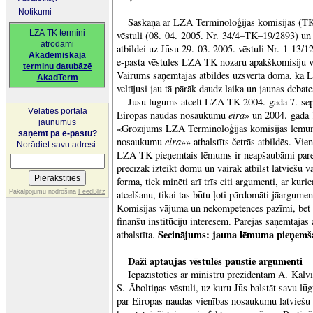
Notikumi
Saskaņā ar LZA Terminoloģijas komisijas (TK) 
LZA TK termini
vēstuli (08. 04. 2005. Nr. 34/4–TK–19/2893) un 
atrodami
atbildei uz Jūsu 29. 03. 2005. vēstuli Nr. 1-13/12
Akadēmiskajā
e-pasta vēstules LZA TK nozaru apakškomisiju v
terminu datubāzē
Vairums saņemtajās atbildēs uzsvērta doma, ka
AkadTerm
veltījusi jau tā pārāk daudz laika un jaunas debat
Jūsu lūgums atcelt LZA TK 2004. gada 7. s
Vēlaties portāla
eira
Eiropas naudas nosaukumu
» un 2004. gada
jaunumus
«Grozījums LZA Terminoloģijas komisijas lēmu
saņemt pa e-pastu?
eira
nosaukumu
»» atbalstīts četrās atbildēs. Vie
Norādiet savu adresi:
LZA TK pieņemtais lēmums ir neapšaubāmi pare
precīzāk izteikt domu un vairāk atbilst latvieš
forma, tiek minēti arī trīs citi argumenti, ar ku
Pakalpojumu nodrošina
FeedBlitz
atcelšanu, tikai tas būtu ļoti pārdomāti jāargument
Komisijas vājuma un nekompetences pazīmi, bet 
finanšu institūciju interesēm. Pārējās saņemtajās
Secinājums:
jauna lēmuma pieņemš
atbalstīta.
Daži aptaujas vēstulēs paustie argumenti
Iepazīstoties ar ministru prezidentam A. Kalvī
S. Āboltiņas vēstuli, uz kuru Jūs balstāt savu
par Eiropas naudas vienības nosaukumu latviešu