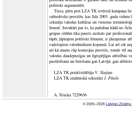
politiski argumentēti.
Tiesa, pērn pret LZA TK izvērstā kampaņa li
sabiedrisko prestižu, kas līdz 2003. gada vidum b
sekmēja valodas kultūras un vienotas terminoloģi
līmenī. Savukārt par to, ka patlaban kādā no Ārlie
grupas sēdēm tika pausts uzskats par profesiona
tāpēc jāpieņem politiski lēmumi, ir jāuzņemas at
vadošajiem valodniekiem kopumā. Lai arī cik ne
arī kā mums rūp komisijas prestižs, tomēr vēl au
valodas daudzpusīgas un ilgtspējīgas attīstības v
pastāvēšanu un lietošanu gan Latvijā, gan atbilsto
V. Skujiņa
LZA TK priekšsēdētāja
I. Pūtele
LZA TK zinātniskā sekretāre
A. Ščucka 7229636
© 2005–2026
Latvijas Zinātņ