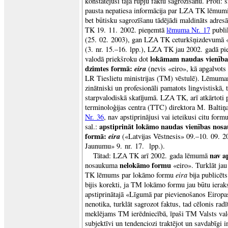
konstatējuši tajā rupju faktu sagrozīšanu. Proti: š
pausta nepatiesa informācija par LZA TK lēmumie
bet būtisku sagrozīšanu tādējādi maldināts adresā
TK 19. 11. 2002. pieņemtā
lēmuma Nr. 17
publik
(25. 02. 2003), gan LZA TK ceturkšņizdevumā 
(3. nr. 15.–16. lpp.), LZA TK jau 2002. gadā pi
lokāmam naudas vienība
valodā priekšroku dot
dzimtes formā:
eira
(nevis «eiro», kā apgalvots
LR Tieslietu ministrijas (TM) vēstulē). Lēmuma
zinātniski un profesionāli pamatots lingvistiskā,
starpvalodiskā skatījumā. LZA TK, arī atkārtoti
terminoloģijas centra (TTC) direktora M. Balti
Nr. 36
, nav apstiprinājusi vai ieteikusi citu formu
apstiprināt lokāmo naudas vienības nos
sal.:
formā:
eira
(«Latvijas Vēstnesis» 09.–10. 09. 2
Jaunumu» 9. nr. 17. lpp.).
nav a
Tātad: LZA TK arī 2002. gada lēmumā
nelokāmo formu
nosaukuma
«eiro». Turklāt ja
eira
TK lēmums par lokāmo formu
bija publicēt
bijis korekti, ja TM lokāmo formu jau būtu ieraks
apstiprinātajā «Līgumā par pievienošanos Eiropas
nenotika, turklāt sagrozot faktus, tad cēlonis radī
meklējams TM ierēdniecībā, īpaši TM Valsts valo
subjektīvi un tendenciozi traktējot un savdabīgi i