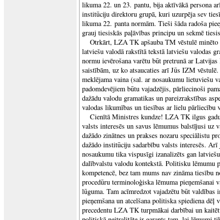
likuma 22. un 23. pantu, bija aktīvākā persona arī 
institūciju direktoru grupā, kuri uzurpēja sev ties
likuma 22. panta normām. Tieši šāda radoša piee
grauj tiesiskās paļāvības principu un sekmē tiesi
Otrkārt, LZA TK apšauba TM vēstulē minēto b
latviešu valodā rakstītā tekstā latviešu valodas g
normu ievērošana varētu būt pretrunā ar Latvija
saistībām, uz ko atsaucaties arī Jūs IZM vēstulē.
meklējama vaina (sal. ar nosaukumu lietuviešu v
padomdevējiem būtu vajadzējis, pārliecinoši pamat
dažādu valodu gramatikas un pareizrakstības aspe
valodas likumības un tiesības ar lielu pārliecību v
Cienītā Ministres kundze! LZA TK ilgus gadus 
valsts interesēs un savus lēmumus balstījusi uz v
dažādo zinātnes un prakses nozaru speciālistu pr
dažādo institūciju sadarbību valsts interesēs. Ar
nosaukumu tika vispusīgi izanalizēts gan latvieš
dalībvalstu valodu kontekstā. Politisku lēmum
kompetencē, bez tam mums nav zināma tiesību no
procedūru terminoloģiska lēmuma pieņemšanai vai
lūguma. Tam acīmredzot vajadzētu būt valdības i
pieņemšana un atcelšana politiska spiediena dēļ 
precedentu LZA TK turpmākai darbībai un kaitētu 
politiskā neitralitāte ir garants tam, lai lēmumi t