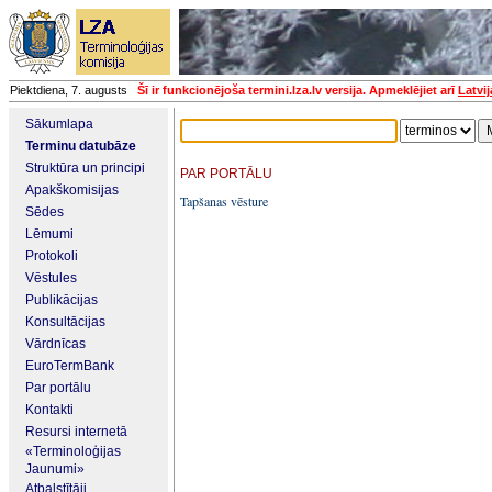
Piektdiena, 7. augusts
Šī ir funkcionējoša termini.lza.lv versija. Apmeklējiet arī
Latvi
Sākumlapa
Terminu datubāze
Struktūra un principi
PAR PORTĀLU
Apakškomisijas
Tapšanas vēsture
Sēdes
Lēmumi
Protokoli
Vēstules
Publikācijas
Konsultācijas
Vārdnīcas
EuroTermBank
Par portālu
Kontakti
Resursi internetā
«Terminoloģijas
Jaunumi»
Atbalstītāji