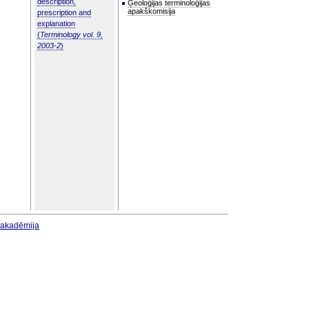
description,
Ģeoloģijas terminoloģijas
apakškomisija
prescription and
explanation
(
Terminology vol. 9,
2003-2
)
u akadēmija