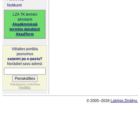
Notikumi
LZA TK termini
atrodami
Akadēmiskajā
terminu datubāzē
AkadTerm
Vēlaties portāla
jaunumus
saņemt pa e-pastu?
Norādiet savu adresi:
Pakalpojumu nodrošina
FeedBlitz
© 2005–2026
Latvijas Zinātņ