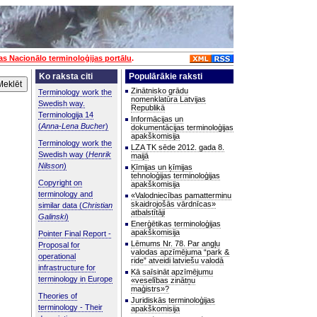
jas Nacionālo terminoloģijas portālu
.
Ko raksta citi
Populārākie raksti
Zinātnisko grādu
Terminology work the
nomenklatūra Latvijas
Swedish way.
Republikā
Terminologija 14
Informācijas un
(
Anna-Lena Bucher
)
dokumentācijas terminoloģijas
apakškomisija
Terminology work the
LZA TK sēde 2012. gada 8.
Swedish way (
Henrik
maijā
Nilsson
)
Ķīmijas un ķīmijas
tehnoloģijas terminoloģijas
Copyright on
apakškomisija
terminology and
«Valodniecības pamatterminu
skaidrojošās vārdnīcas»
similar data (
Christian
atbalstītāji
Galinski
)
Enerģētikas terminoloģijas
apakškomisija
Pointer Final Report -
Lēmums Nr. 78. Par angļu
Proposal for
valodas apzīmējuma “park &
operational
ride” atveidi latviešu valodā
infrastructure for
Kā saīsināt apzīmējumu
terminology in Europe
«veselības zinātņu
maģistrs»?
Theories of
Juridiskās terminoloģijas
terminology - Their
apakškomisija