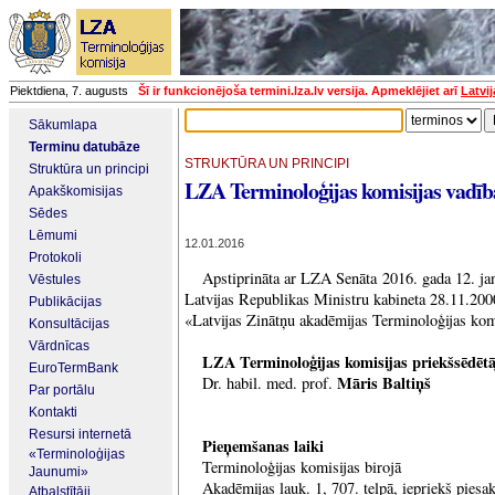
Piektdiena, 7. augusts
Šī ir funkcionējoša termini.lza.lv versija. Apmeklējiet arī
Latvi
Sākumlapa
Terminu datubāze
STRUKTŪRA UN PRINCIPI
Struktūra un principi
LZA Terminoloģijas komisijas vadīb
Apakškomisijas
Sēdes
Lēmumi
12.01.2016
Protokoli
Apstiprināta ar LZA Senāta 2016. gada 12. j
Vēstules
Latvijas Republikas Ministru kabineta 28.11.20
Publikācijas
«Latvijas Zinātņu akadēmijas Terminoloģijas kom
Konsultācijas
Vārdnīcas
LZA Terminoloģijas komisijas priekšsēdētā
EuroTermBank
Māris Baltiņš
Dr. habil. med. prof.
Par portālu
Kontakti
Resursi internetā
Pieņemšanas laiki
«Terminoloģijas
Terminoloģijas komisijas birojā
Jaunumi»
Akadēmijas lauk. 1, 707. telpā, iepriekš piesak
Atbalstītāji