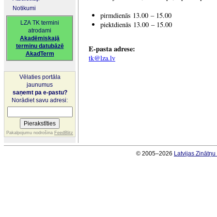
Notikumi
pirmdienās 13.00 – 15.00
LZA TK termini
piektdienās 13.00 – 15.00
atrodami
Akadēmiskajā
terminu datubāzē
E-pasta adrese:
AkadTerm
tk@lza.lv
Vēlaties portāla
jaunumus
saņemt pa e-pastu?
Norādiet savu adresi:
Pakalpojumu nodrošina
FeedBlitz
© 2005–2026
Latvijas Zinātņ