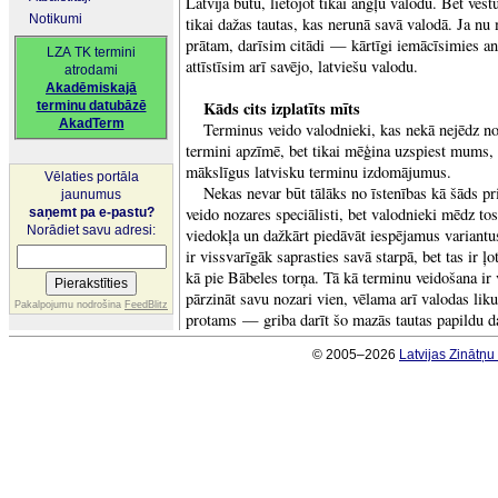
Latvijā būtu, lietojot tikai angļu valodu. Bet vēst
Notikumi
tikai dažas tautas, kas nerunā savā valodā. Ja nu
prātam, darīsim citādi — kārtīgi iemācīsimies an
LZA TK termini
attīstīsim arī savējo, latviešu valodu.
atrodami
Akadēmiskajā
Kāds cits izplatīts mīts
terminu datubāzē
AkadTerm
Terminus veido valodnieki, kas nekā nejēdz n
termini apzīmē, bet tikai mēģina uzspiest mums,
mākslīgus latvisku terminu izdomājumus.
Vēlaties portāla
Nekas nevar būt tālāks no īstenības kā šāds pr
jaunumus
veido nozares speciālisti, bet valodnieki mēdz to
saņemt pa e-pastu?
Norādiet savu adresi:
viedokļa un dažkārt piedāvāt iespējamus variantu
ir vissvarīgāk saprasties savā starpā, bet tas ir ļo
kā pie Bābeles torņa. Tā kā terminu veidošana ir 
pārzināt savu nozari vien, vēlama arī valodas li
Pakalpojumu nodrošina
FeedBlitz
protams — griba darīt šo mazās tautas papildu d
© 2005–2026
Latvijas Zinātņ