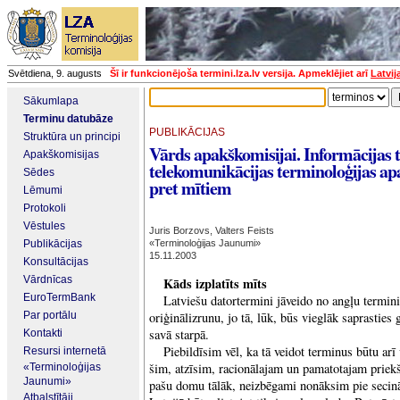
Svētdiena, 9. augusts
Šī ir funkcionējoša termini.lza.lv versija. Apmeklējiet arī
Latvij
Sākumlapa
Terminu datubāze
PUBLIKĀCIJAS
Struktūra un principi
Vārds apakškomisijai. Informācijas 
Apakškomisijas
telekomunikācijas terminoloģijas ap
Sēdes
pret mītiem
Lēmumi
Protokoli
Vēstules
Juris Borzovs, Valters Feists
Publikācijas
«Terminoloģijas Jaunumi»
15.11.2003
Konsultācijas
Vārdnīcas
Kāds izplatīts mīts
EuroTermBank
Latviešu datortermini jāveido no angļu termi
Par portālu
oriģinālizrunu, jo tā, lūk, būs vieglāk saprasties
savā starpā.
Kontakti
Piebildīsim vēl, ka tā veidot terminus būtu arī
Resursi internetā
šim, atzīsim, racionālajam un pamatotajam priek
«Terminoloģijas
Jaunumi»
pašu domu tālāk, neizbēgami nonāksim pie secināj
Atbalstītāji