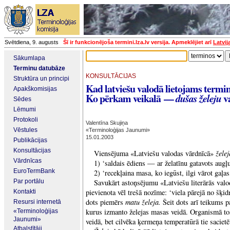
Svētdiena, 9. augusts
Šī ir funkcionējoša termini.lza.lv versija. Apmeklējiet arī
Latvij
Sākumlapa
Terminu datubāze
KONSULTĀCIJAS
Struktūra un principi
Kad latviešu valodā lietojams termi
Apakškomisijas
Ko pērkam veikalā —
v
dušas želeju
Sēdes
Lēmumi
Protokoli
Valentīna Skujiņa
Vēstules
«Terminoloģijas Jaunumi»
15.01.2003
Publikācijas
Konsultācijas
žele
Viensējuma «Latviešu valodas vārdnīcā»
Vārdnīcas
1) ‘saldais ēdiens — ar želatīnu gatavots augļu
EuroTermBank
2) ‘recekļaina masa, ko iegūst, ilgi vārot gaļa
Par portālu
Savukārt astoņsējumu «Latviešu literārās val
pievienota vēl trešā nozīme: ‘viela pārejā no šķid
Kontakti
matu želeja.
dots piemērs
Šeit dots arī teikums 
Resursi internetā
kurus izmanto želejas masas veidā. Organismā tos
«Terminoloģijas
Jaunumi»
veidā, bet cilvēka ķermeņa temperatūrā tie sacietē
Atbalstītāji