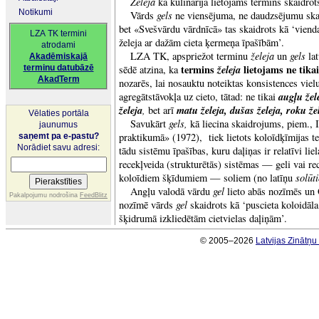
Želeja
kā kulinārijā lietojams termins skaidro
Notikumi
gels
Vārds
ne viensējuma, ne daudzsējumu skai
bet «Svešvārdu vārdnīcā» tas skaidrots kā ‘vienda
LZA TK termini
želeja ar dažām cieta ķermeņa īpašībām’.
atrodami
želeja
gels
LZA TK, apspriežot terminu
un
la
Akadēmiskajā
termins
želeja
lietojams ne tika
terminu datubāzē
sēdē atzina, ka
AkadTerm
nozarēs, lai nosauktu noteiktas konsistences vielu
augļu žel
agregātstāvokļa uz cieto, tātad: ne tikai
želeja
,
matu želeja, dušas želeja, roku že
bet arī
Vēlaties portāla
gels,
Savukārt
kā liecina skaidrojums, piem., 
jaunumus
praktikumā» (1972),
tiek lietots koloīdķīmijas 
saņemt pa e-pastu?
Norādiet savu adresi:
tādu sistēmu īpašības, kuru daļiņas ir relatīvi lie
recekļveida (strukturētās) sistēmas — geli vai re
solūt
koloīdiem šķīdumiem — soliem (no latīņu
gel
Angļu valodā vārdu
lieto abās nozīmēs un 
Pakalpojumu nodrošina
FeedBlitz
gel
nozīmē vārds
skaidrots kā ‘puscieta koloidāla
šķidrumā izkliedētām cietvielas daļiņām’.
© 2005–2026
Latvijas Zinātņ