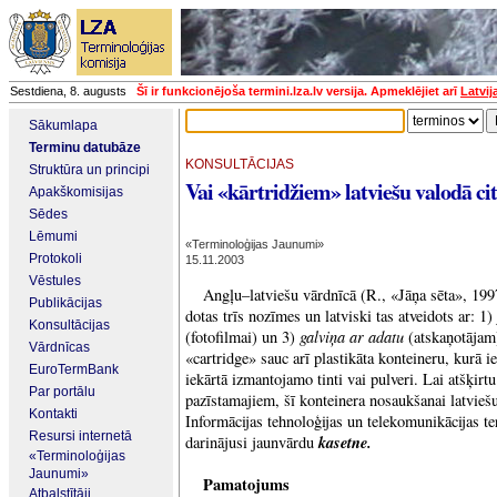
Sestdiena, 8. augusts
Šī ir funkcionējoša termini.lza.lv versija. Apmeklējiet arī
Latvij
Sākumlapa
Terminu datubāze
KONSULTĀCIJAS
Struktūra un principi
Vai «kārtridžiem» latviešu valodā ci
Apakškomisijas
Sēdes
Lēmumi
«Terminoloģijas Jaunumi»
Protokoli
15.11.2003
Vēstules
Angļu–latviešu vārdnīcā (R., «Jāņa sēta», 19
Publikācijas
dotas trīs nozīmes un latviski tas atveidots ar: 1)
Konsultācijas
galviņa ar adatu
(fotofilmai) un 3)
(atskaņotājam
Vārdnīcas
«cartridge» sauc arī plastikāta konteineru, kurā i
EuroTermBank
iekārtā izmantojamo tinti vai pulveri. Lai atšķirt
Par portālu
pazīstamajiem, šī konteinera nosaukšanai latvi
Kontakti
Informācijas tehnoloģijas un telekomunikācijas te
Resursi internetā
kasetne.
darinājusi jaunvārdu
«Terminoloģijas
Jaunumi»
Pamatojums
Atbalstītāji