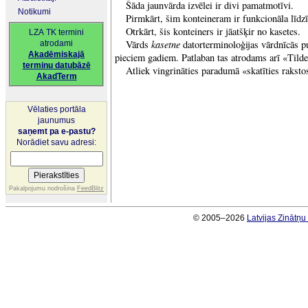
Šāda jaunvārda izvēlei ir divi pamatmotīvi.
Notikumi
Pirmkārt, šim konteineram ir funkcionāla līdzī
Otrkārt, šis konteiners ir jāatšķir no kasetes.
LZA TK termini
kasetne
Vārds
datorterminoloģijas vārdnīcās p
atrodami
Akadēmiskajā
pieciem gadiem. Patlaban tas atrodams arī «Tilde
terminu datubāzē
Atliek vingrināties paradumā «skatīties raksto
AkadTerm
Vēlaties portāla
jaunumus
saņemt pa e-pastu?
Norādiet savu adresi:
Pakalpojumu nodrošina
FeedBlitz
© 2005–2026
Latvijas Zinātņ