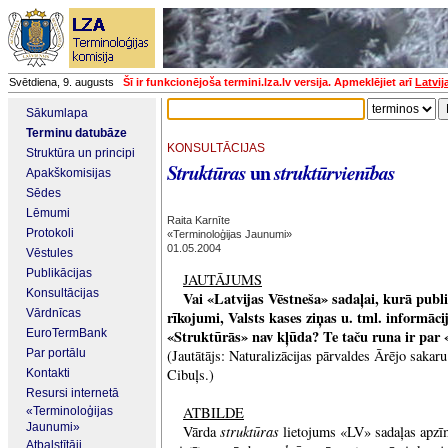
Svētdiena, 9. augusts
Šī ir funkcionējoša termini.lza.lv versija. Apmeklējiet arī
Latvij
Sākumlapa
Terminu datubāze
KONSULTĀCIJAS
Struktūra un principi
un
Struktūras
struktūrvienības
Apakškomisijas
Sēdes
Lēmumi
Raita Karnīte
Protokoli
«Terminoloģijas Jaunumi»
01.05.2004
Vēstules
Publikācijas
JAUTĀJUMS
Konsultācijas
Vai «Latvijas Vēstneša» sadaļai, kurā publ
Vārdnīcas
rīkojumi, Valsts kases ziņas u. tml. informāci
EuroTermBank
«Struktūrās» nav kļūda? Te taču runa ir par
Par portālu
(Jautātājs: Naturalizācijas pārvaldes Ārējo sakaru
Cibuļs.)
Kontakti
Resursi internetā
ATBILDE
«Terminoloģijas
Jaunumi»
struktūras
Vārda
lietojums «LV» sadaļas apzīm
Atbalstītāji