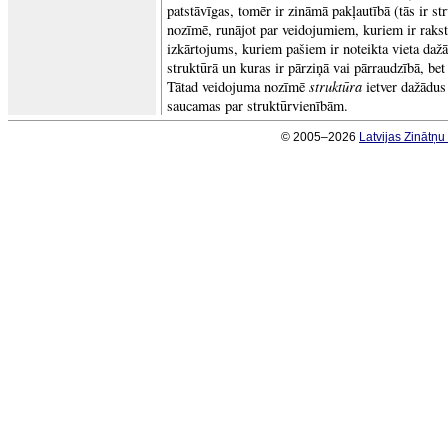
patstāvīgas, tomēr ir zināmā pakļautībā (tās ir st
nozīmē, runājot par veidojumiem, kuriem ir rakstu
izkārtojums, kuriem pašiem ir noteikta vieta da
struktūrā un kuras ir pārziņā vai pārraudzībā, bet
struktūra
Tātad veidojuma nozīmē
ietver dažādus
saucamas par struktūrvienībām.
© 2005–2026
Latvijas Zinātņ