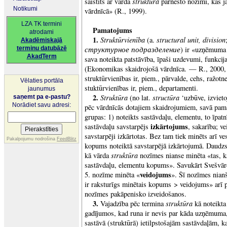
struktūra
saistīts ar vārda
pārnesto nozīmi, kas j
Notikumi
vārdnīcā» (R., 1999).
LZA TK termini
Pamatojums
atrodami
1.
Struktūrvienība
structural unit, division
(a.
Akadēmiskajā
структурное подразделение
terminu datubāzē
) ir «uzņēmuma 
AkadTerm
sava noteikta patstāvība, īpaši uzdevumi, funkcija
(Ekonomikas skaidrojošā vārdnīca. — R., 2000,
struktūrvienības ir, piem., pārvalde, cehs, ražotne
Vēlaties portāla
stuktūrvienības ir, piem., departamenti.
jaunumus
2.
Struktūra
structūra
(no lat.
‘uzbūve, izviet
saņemt pa e-pastu?
Norādiet savu adresi:
pēc vārdnīcās dotajiem skaidrojumiem, savā pam
grupas: 1) noteikts sastāvdaļu, elementu, to īpat
izkārtojums
sastāvdaļu savstarpējs
, sakarība; v
savstarpēji izkārtotas. Bez tam tiek minēts arī ve
Pakalpojumu nodrošina
FeedBlitz
kopums noteiktā savstarpējā izkārtojumā. Daudzs
struktūra
kā vārda
nozīmes nianse minēta «tas, k
sastāvdaļu, elementu kopums». Savukārt Svešvār
veidojums
5. nozīme minēta «
». Šī nozīmes nia
ir raksturīgs minētais kopums >
veidojums» arī
nozīmes pakāpenisko izveidošanos.
3.
struktūra
Vajadzība pēc termina
kā noteikt
gadījumos, kad runa ir nevis par kāda uzņēmuma, o
sastāvā (struktūrā) ietilpstošajām sastāvdaļām,