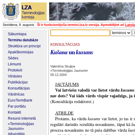
Sestdiena, 8. augusts
Šī ir funkcionējoša termini.lza.lv versija. Apmeklējiet arī
Latvij
Sākumlapa
Terminu datubāze
KONSULTĀCIJAS
Struktūra un principi
un
Kušana
kusums
Apakškomisijas
Sēdes
Lēmumi
Valentīna Skujiņa
Protokoli
«Terminoloģijas Jaunumi»
09.12.2004
Vēstules
Publikācijas
JAUTĀJUMS
Konsultācijas
Vai latviešu valodā var lietot vārdu
kusums
Vārdnīcas
nav dots? Vai šāds vārds vispār vajadzīgs, ja 
EuroTermBank
(Konsultācija redaktorei.)
Par portālu
ATBILDE
Kontakti
kusums
Protams, ka vārdu
var lietot, jo tas i
Resursi internetā
k
regulāri darināts rezultāta nosaukums, tāpat kā
«Terminoloģijas
Jaunumi»
kust
procesa nosaukums no tā paša dabības vārda
Atbalstītāji