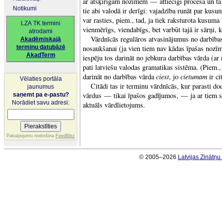
ar atšķirīgām nozīmēm — attiecīgi procesa un tā 
Notikumi
tie abi valodā ir derīgi: vajadzība runāt par kusu
var rasties, piem., tad, ja tiek raksturota kusuma k
LZA TK termini
vienmērīgs, viendabīgs, bet varbūt tajā ir sārņi,
atrodami
Vārdnīcās regulāros atvasinājumus no darbības
Akadēmiskajā
terminu datubāzē
nosaukšanai (ja vien tiem nav kādas īpašas nozīm
AkadTerm
iespēju tos darināt no jebkura darbības vārda (a
pati latviešu valodas gramatikas sistēma. (Piem.
ciest
cietumam
darināt no darbības vārda
, jo
ir ci
Vēlaties portāla
Citādi tas ir terminu vārdnīcās, kur parasti do
jaunumus
vārdus — tikai īpašos gadījumos, — ja ar tiem sai
saņemt pa e-pastu?
Norādiet savu adresi:
aktuāls vārdlietojums.
Pakalpojumu nodrošina
FeedBlitz
© 2005–2026
Latvijas Zinātņ