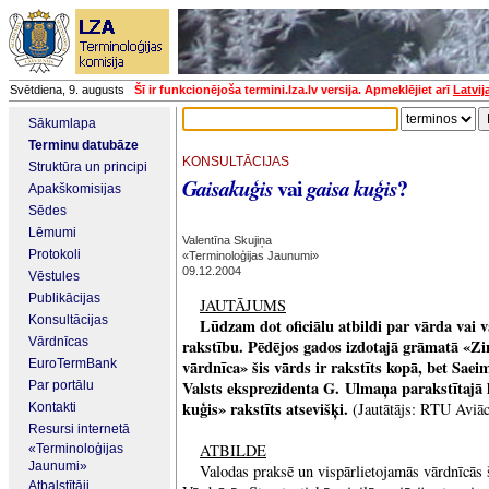
Svētdiena, 9. augusts
Šī ir funkcionējoša termini.lza.lv versija. Apmeklējiet arī
Latvij
Sākumlapa
Terminu datubāze
KONSULTĀCIJAS
Struktūra un principi
vai
?
Gaisakuģis
gaisa kuģis
Apakškomisijas
Sēdes
Lēmumi
Valentīna Skujiņa
Protokoli
«Terminoloģijas Jaunumi»
09.12.2004
Vēstules
Publikācijas
JAUTĀJUMS
Konsultācijas
Lūdzam dot oficiālu atbildi par vārda vai 
Vārdnīcas
rakstību. Pēdējos gados izdotajā grāmatā «Zi
EuroTermBank
vārdnīca» šis vārds ir rakstīts kopā, bet Saei
Valsts eksprezidenta G. Ulmaņa parakstītajā 
Par portālu
kuģis» rakstīts atsevišķi.
(Jautātājs: RTU Aviāci
Kontakti
Resursi internetā
ATBILDE
«Terminoloģijas
Jaunumi»
Valodas praksē un vispārlietojamās vārdnīcās š
Atbalstītāji