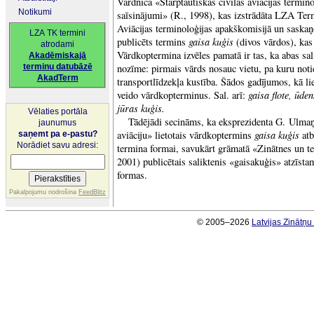
Vārdnīcā «Starptautiskās civilās aviācijas termino
Notikumi
saīsinājumi» (R., 1998), kas izstrādāta LZA Ter
Aviācijas terminoloģijas apakškomisijā un sas
LZA TK termini
gaisa kuģis
publicēts termins
(divos vārdos), kas
atrodami
Vārdkoptermina izvēles pamatā ir tas, ka abas sali
Akadēmiskajā
terminu datubāzē
nozīme: pirmais vārds nosauc vietu, pa kuru noti
AkadTerm
transportlīdzekļa kustība. Šādos gadījumos, kā li
gaisa flote, ūde
veido vārdkopterminus. Sal. arī:
jūras kuģis.
Vēlaties portāla
Tādējādi secināms, ka eksprezidenta G. Ulmaņ
jaunumus
gaisa kuģis
aviāciju» lietotais vārdkoptermins
atb
saņemt pa e-pastu?
Norādiet savu adresi:
termina formai, savukārt grāmatā «Zinātnes un te
2001) publicētais saliktenis «gaisakuģis» atzīsta
formas.
Pakalpojumu nodrošina
FeedBlitz
© 2005–2026
Latvijas Zinātņ