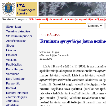
Sestdiena, 8. augusts
Šī ir funkcionējoša termini.lza.lv versija. Apmeklējiet arī
Latvij
Sākumlapa
Terminu datubāze
PUBLIKĀCIJAS
Struktūra un principi
Terminam
jauna nozīm
apropriācija
Apakškomisijas
Sēdes
Lēmumi
Valentīna Skujiņa
Protokoli
«Terminoloģijas Jaunumi»
19.11.2002
Vēstules
Publikācijas
LZA TK savā sēdē 19.11.2002. ir apstiprinājus
Konsultācijas
aprop
apakškomisijā akceptēto internacionālisma
Vārdnīcas
maiņu latviešu valodā. Līdz šim latviešu valodā
EuroTermBank
apropriācija
svešvārdu vārdnīcās skaidrots kā ‘p
Par portālu
īpašumā’. Savukārt angļu valodā attiecīgajam v
nozīme ‘iegūšana savā īpašumā’ (turklāt bez īpaš
Kontakti
latviešu vārdnīcās šajā nozīmē lietots tulkojums
Resursi internetā
gan ‘naudas (finanšu) veltīšana (atvēlēšana) note
«Terminoloģijas
Jaunumi»
nozīmē latviešu valodā tulkojumā parasti tika lie
Atbalstītāji