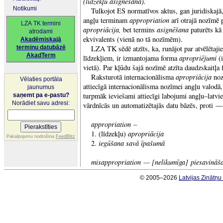
(līdzekļu asignēšana).
Notikumi
Tulkojot ES normatīvos aktus, gan juridiskajā,
appropriation
angļu terminam
arī otrajā nozīmē 
LZA TK termini
apropriācija,
asignēšana
bet termins
paturēts k
atrodami
ekvivalents (vienā no tā nozīmēm).
Akadēmiskajā
terminu datubāzē
LZA TK sēdē atzīts, ka, runājot par atvēlētaji
AkadTerm
apropriējumi
līdzekļiem, ir izmantojama forma
(i
vietā). Par kļūdu šajā nozīmē atzīta daudzskaitļa
apropriācija
Raksturotā internacionālisma
noz
Vēlaties portāla
attiecīgā internacionālisma nozīmei angļu valodā
jaunumus
turpmāk ieviešami attiecīgi labojumi angļu–latvi
saņemt pa e-pastu?
Norādiet savu adresi:
vārdnīcās un automatizētajās datu bāzēs, proti — 
appropriation –
apropriācija
1. (līdzekļu)
Pakalpojumu nodrošina
FeedBlitz
iegūšana savā īpašumā
2.
misappropriation — [nelikumīga] piesavināš
© 2005–2026
Latvijas Zinātņ