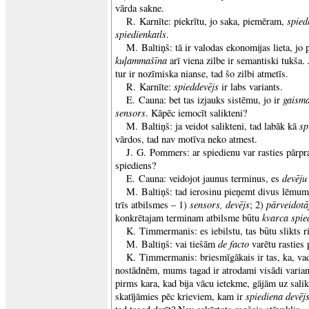
vārda sakne.
spied
R. Karnīte: piekrītu, jo saka, piemēram,
spiedienkatls
.
M. Baltiņš: tā ir valodas ekonomijas lieta, jo
kuļammašīna
arī viena zilbe ir semantiski tukša. 
tur ir nozīmiska nianse, tad šo zilbi atmetīs.
spieddevējs
R. Karnīte:
ir labs variants.
gaisma
E. Cauna: bet tas izjauks sistēmu, jo ir
sensors
. Kāpēc iemocīt salikteni?
sp
M. Baltiņš: ja veidot salikteni, tad labāk kā
vārdos, tad nav motīva neko atmest.
J. G. Pommers: ar spiedienu var rasties pārpr
spiediens?
devēj
E. Cauna: veidojot jaunus terminus, es
M. Baltiņš: tad ierosinu pieņemt divus lēmu
sensors, devējs
pārveidotā
trīs atbilsmes – 1)
; 2)
kvarca spie
konkrētajam terminam atbilsme būtu
K. Timmermanis: es iebilstu, tas būtu slikts r
de facto
M. Baltiņš: vai tiešām
varētu rasties
K. Timmermanis: briesmīgākais ir tas, ka, vad
nostādnēm, mums tagad ir atrodami visādi varian
pirms kara, kad bija vācu ietekme, gājām uz sali
spiediena devēj
skatījāmies pēc krieviem, kam ir