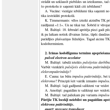
strādāt un uzklausīt piebildes un ieteikumus, tad
šo protokolu ir saņemti kādi citi iebildumi?
A. Vucāne: vienīgie iebildumi tika saņemti no A
tika iestrādāti protokolā.
K. Timmermanis: vēlos izteikt atzinību TK pri
raidījumā «1:1». Un ne tikai tur. Šobrīd ir vēroja
M. Baltiņš: 18. februārī apritēja pieci gadi p
ik pa laikam notiek dīvainas lietas, tāpēc daudza
parādījies plašsaziņas līdzekļos. Tagad aicinu TK
kodolterminiem.
2. Irānas kodollīguma terminu apspriešana
pulsed electron accelator
pulsējošas darbība
M. Baltiņš: tabulā ieteikts
pulsējošs elektronu paātrinātāj
Varbūt vienkārši
elektronpaātrinātājs
?
impulsu paātrinātājs
E. Cauna: tas būtu
, bet 
elektronus
impulsu
? Principā šeit vairāk izmanto
.
M. Baltiņš: šajā gadījumā salikteni var veido
A. Amoliņš: pagaidām te salikteņi nav veidoti
impulsu 
M. Baltiņš: tad paliekam pie varianta
Pārējie TK locekļi neiebilst un pagaidām aps
elektronu paātrinātājs
.
quartz pressure transducer