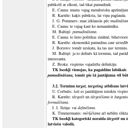
pabikstīt ar elkoni, tad tikai pamudināt.
E. Cauna: mums vajag metaforisku apzīmēju
R. Karnīte: kaķis pabiksta, lai viņu paglauda.
mudināšan
J. G. Pommers: man izklausās pēc
E. Cauna: te vajag kaut ko nemanāmāku.
pamudināšana
M. Baltiņš:
.
E. Cauna: to lieto politikas zinātnē, biheivio
R. Karnīte: ekonomikā pamudina caur uzvedību
J. Borzovs: tomēr uzskatu, ka tas nav termins.
M. Baltiņš: ja to definēs kā terminu, tad parād
interesanta.
Z. Broka: vispirms vajadzētu definīciju.
TK locekļi vienojas, ka pagaidām labākais 
pamudināšana,
tomēr pie šā jautājuma vēl būt
3.2. Terminu
target, targeting
atbilsme latv
U. Cerbulis: šeit es jautātājiem ieteiktu vispir
tārgetēt
tārgetēšana
R. Karnīte:
un
ir žargoni
formulēšana
.
definēšana
I. I. Ilziņa: vai
.
mērķēšana
K. Timmermanis:
arī nebūtu slikta,
TK locekļi kategoriski noraida
tārgetēt
un
latviešu valodā.