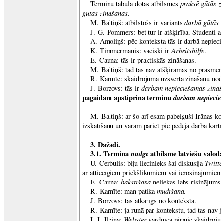
praksē gūtās 
Terminu tabulā dotas atbilsmes
gūtās zināšanas.
darbā gūtās
M. Baltiņš: atbilstošs ir variants
J. G. Pommers: bet tur ir atšķirība. Studenti 
A. Amoliņš: pēc konteksta tās ir darbā nepiec
Arbeitshilfe
K. Timmermanis: vāciski ir
.
E. Cauna: tās ir praktiskās zināšanas.
M. Baltiņš: tad tās nav atšķiramas no prasmē
R. Karnīte: skaidrojumā uzsvērta zināšanu no
darbam nepieciešamās zinā
J. Borzovs: tās ir
pagaidām apstiprina terminu
darbam nepieci
M. Baltiņš: ar šo arī esam pabeiguši Irānas k
izskatīšanu un varam pāriet pie pēdējā darba kārt
3. Dažādi.
3.1. Termina
nudge
atbilsme latviešu valod
Twitt
U. Cerbulis: biju liecinieks šai diskusija
ar attiecīgiem priekšlikumiem vai ierosinājumie
bakstīšana
E. Cauna:
neliekas labs risinājums
mudīšana
R. Karnīte: man patika
.
J. Borzovs: tas atkarīgs no konteksta.
R. Karnīte: ja runā par kontekstu, tad tas nav 
Webster
I. I. Ilziņa:
vārdnīcā pirmie skaidroju