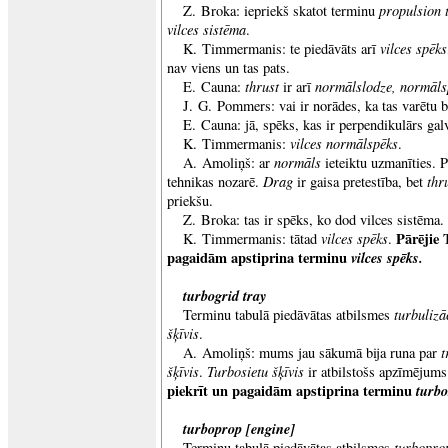
propulsion 
Z. Broka: iepriekš skatot terminu
vilces sistēma
.
vilces spēks
K. Timmermanis: te piedāvāts arī
nav viens un tas pats.
thrust
normālslodze, normāls
E. Cauna:
ir arī
J. G. Pommers: vai ir norādes, ka tas varētu 
E. Cauna: jā, spēks, kas ir perpendikulārs galv
vilces normālspēks
K. Timmermanis:
.
normāls
A. Amoliņš: ar
ieteiktu uzmanīties. Pē
Drag
thr
tehnikas nozarē.
ir gaisa pretestība, bet
priekšu.
Z. Broka: tas ir spēks, ko dod vilces sistēma.
vilces spēks
Pārējie 
K. Timmermanis: tātad
.
pagaidām apstiprina terminu
vilces spēks.
turbogrid tray
turbulizā
Terminu tabulā piedāvātas atbilsmes
šķīvis
.
t
A. Amoliņš: mums jau sākumā bija runa par
šķīvis
Turbosietu šķīvis
.
ir atbilstošs apzīmējum
piekrīt un pagaidām apstiprina terminu
turbo
turboprop [engine]
turboprop
Terminu tabulā piedāvātas atbilsmes