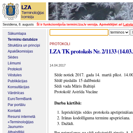
Sestdiena, 8. augusts
Šī ir funkcionējoša termini.lza.lv versija. Apmeklējiet arī
Latvij
Sākumlapa
Terminu datubāze
PROTOKOLI
Struktūra un principi
LZA TK protokols Nr. 2/1133 (14.03.
Apakškomisijas
Sēdes
Lēmumi
14.04.2017
Protokoli
Sēde notiek 2017. gada 14. martā plkst. 14.0
Vēstules
Sēdē piedalās 15 dalībnieki
Publikācijas
Sēdi vada Māris Baltiņš
Konsultācijas
Protokolē Astrīda Vucāne
Vārdnīcas
EuroTermBank
Darba kārtībā:
Par portālu
Kontakti
Iepriekšējās sēdes protokola apstiprināšan
Resursi internetā
Irānas kodollīguma terminu apspriešana.
«Terminoloģijas
Dažādi.
Jaunumi»
Par neierašanos uz sēdi rakstveidā ziņojis A.
Atbalstītāji