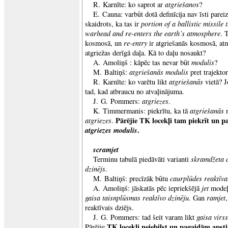
atgriešanos
R. Karnīte: ko saprot ar
?
E. Cauna: varbūt dotā definīcija nav īsti parei
portion of a ballistic missile 
skaidrots, ka tas ir
warhead and re-enters the earth’s atmosphere
. 
re-entry
kosmosā, un
ir atgriešanās kosmosā, at
atgriežas derīgā daļa. Kā to daļu nosaukt?
modulis
A. Amoliņš : kāpēc tas nevar būt
?
atgriešanās modulis
M. Baltiņš:
pret trajektor
atgriešanās
R. Karnīte: ko varētu likt
vietā? 
tad, kad atbraucu no atvaļinājuma.
atgriezes
J. G. Pommers:
.
atgriešanās
K. Timmermanis: piekrītu, ka tā
n
atgriezes
Pārējie TK locekļi tam piekrīt un
.
atgriezes modulis
.
scramjet
skramdžeta d
Terminu tabulā piedāvāti varianti
dzinējs
.
caurplūdes reaktīva
M. Baltiņš: precīzāk būtu
jet
A. Amoliņš: jāskatās pēc iepriekšējā
modeļa
gaisa taisnplūsmas reaktīvo dzinēju.
ramjet
Gan
reaktīvais dziējs.
gaisa virs
J. G. Pommers: tad šeit varam likt
TK locekļi neiebilst un pagaidām apst
Pārējie