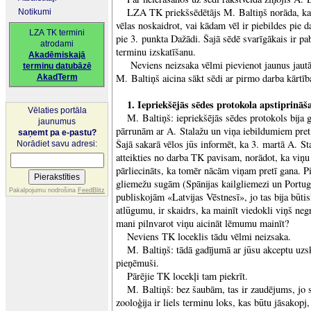
LZA TK priekšsēdētājs M. Baltiņš norāda, ka š
Notikumi
vēlas noskaidrot, vai kādam vēl ir piebildes pie d
LZA TK termini
pie 3. punkta Dažādi. Šajā sēdē svarīgākais ir p
atrodami
terminu izskatīšanu.
Akadēmiskajā
Neviens neizsaka vēlmi pievienot jaunus jautā
terminu datubāzē
M. Baltiņš aicina sākt sēdi ar pirmo darba kārtīb
AkadTerm
1. Iepriekšējās sēdes protokola apstiprināš
Vēlaties portāla
M. Baltiņš: iepriekšējās sēdes protokols bija 
jaunumus
pārrunām ar A. Stalažu un viņa iebildumiem pret
saņemt pa e-pastu?
Šajā sakarā vēlos jūs informēt, ka 3. martā A. St
Norādiet savu adresi:
atteikties no darba TK pavisam, norādot, ka vi
pārliecināts, ka tomēr nācām viņam pretī gana.
gliemežu sugām (Spānijas kailgliemezi un Portugāl
Pakalpojumu nodrošina
FeedBlitz
publiskojām «Latvijas Vēstnesī», jo tas bija būtis
atlūgumu, ir skaidrs, ka mainīt viedokli viņš negr
mani pilnvarot viņu aicināt lēmumu mainīt?
Neviens TK loceklis tādu vēlmi neizsaka.
M. Baltiņš: tādā gadījumā ar jūsu akceptu uz
pieņēmuši.
Pārējie TK locekļi tam piekrīt.
M. Baltiņš: bez šaubām, tas ir zaudējums, jo 
zooloģija ir liels terminu loks, kas būtu jāsakopj,