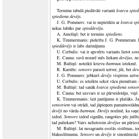
kvarca spie
Terminu tabulā piedāvāti varianti
spiediena devējs.
kvarca sp
J. G. Pommers: vai te nepietiktu ar
spieddevēju
nekas labāks par
.
spiediens
A. Amoliņš: bet ir termins
.
K. Timmermanis: piekrītu J. G. Pommeram. 
spieddevējs
ir labs darinājums
sens
U. Cerbulis: vai ir apsvērts variants lietot
devējus
E. Cauna: savā nozarē mēs liekam
, n
датчик
M. Baltiņš: noteikti krievu
ietekmē.
sensors
dev
R. Karnīte:
parasti uztver, jūt, bet
devējs
J. G. Pommers: jebkurš
vispirms uztve
U. Cerbulis: es ieteiktu sekot vācu piemēram
kvarca spiediena senso
M. Baltiņš: tad sanāk
E. Cauna: bet uzsvars ir uz pārveidotāju, viņš
K. Timmermanis: šeit jautājums ir plašāks. J
sensoriem
vai otrādi, tad jāpieņem pamatnostādn
devēji
датчик
Devējs
no vārda
.
nozīmē, ka saņe
Sensors
izdod.
izdod signālu, raugoties pēc jutīb
devējus
tad paliekam? Vairs nelietosim
un pāries
M. Baltiņš: lai nesagrautu esošās sistēmas, i
Sensors
devējs
blakuslēmumu.
un
ir sinonīmiski 