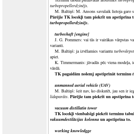
turbopropellerdzinējs.
M. Baltiņš: M. Ansons savulaik lietoja garo sa
Pārējie TK locekļi tam piekrīt un apstiprina 
turbopropellerdzinējs.
turboshaft [engine]
J. G. Pommers: vai tās ir vairākas vārpstas v
varianti.
turbovārpst
M. Baltiņš: ja izvēlamies variantu
apiet.
K. Timmermanis: jāvadās pēc viena modeļa, i
vārdā.
TK pagaidām nolemj apstiprināt terminu
unmanned aerial vehicle (UAV)
M. Baltiņš: šeit nav, ko diskutēt, jau sen ir i
lidaparāts
Pārējie tam piekrīt un apstiprina
.
vacuum distillatin tower
TK locekļi vienbalsīgi piekrīt terminu tab
vakuumdestilācijas kolonna
un apstiprina to.
working knowledgge