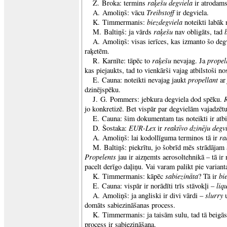
raķešu degviela
Z. Broka: termins
ir atrodams
Treibstoff
A. Amoliņš: vācu
ir degviela.
biezdegviela
K. Timmermanis:
noteikti labāk
raķešu
M. Baltiņš: ja vārds
nav obligāts, tad
A. Amoliņš: visas ierīces, kas izmanto šo deg
raķetēm.
raķešu
propel
R. Karnīte: tāpēc to
nevajag. Ja
kas piejaukts, tad to vienkārši vajag atbilstoši no
propellant
E. Cauna: noteikti nevajag jaukt
a
dzinējspēku.
J. G. Pommers: jebkura degviela dod spēku.
jo konkretizē. Bet vispār par degvielām vajadzētu
E. Cauna: šim dokumentam tas noteikti ir atbi
EUR-Lex
reaktīvo dzinēju degv
D. Šostaka:
ir
ra
A. Amoliņš: lai kodollīguma terminos tā ir
M. Baltiņš: piekrītu, jo šobrīd mēs strādājam
Propelents
jau ir aizņemts aerosoltehnikā – tā ir
pacelt derīgo daļiņu. Vai varam palikt pie varian
sabiezināta
bi
K. Timmermanis: kāpēc
? Tā ir
liq
E. Cauna: vispār ir norādīti trīs stāvokļi –
slurry
A. Amoliņš: ja angliski ir divi vārdi –
domāts sabiezināšanas process.
K. Timmermanis: ja taisām sulu, tad tā beigās t
process ir sabiezināšana.