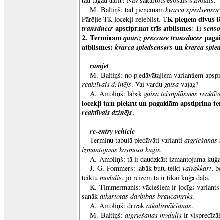
tad tagad darīt? Nav sakārtots esošais stāvoklis.
kvarca spiedsensor
M. Baltiņš: tad pieņemam
TK pieņem divus 
Pārējie TK locekļi neiebilst.
transducer
apstiprināt trīs atbilsmes: 1)
senso
2. Terminam
quartz pressure transducer
paga
atbilsmes:
kvarca spiedsensors
un
kvarca spie
ramjet
M. Baltiņš: no piedāvātajiem variantiem apsp
reaktīvais dzinējs
gaisa
. Vai vārdu
vajag?
gaisa taisnplūsmas reaktīv
A. Amoliņš: labāk
locekļi tam piekrīt un pagaidām apstiprina 
reaktīvais dzinējs
.
re-entry vehicle
atgriešanās
Terminu tabulā piedāvāti varianti
izmantojams kosmosa kuģis.
A. Amoliņš: tā ir daudzkārt izmantojuma kuģa
vairākkārt
J. G. Pommers: labāk būtu teikt
, b
moduli
teiktu
s, jo reizēm tā ir tikai kuģa daļa.
K. Timmermanis: vāciešiem ir jocīgs variant
atkārtotas darbības braucamrīks
sanāk
.
atkalienākšanas
A. Amoliņš: drīzāk
.
atgriešanās modulis
M. Baltiņš:
ir visprecīzā