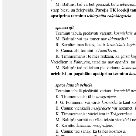
iebiezinā
M. Baltiņš: tad varbūt precīzāk būtu
Pārējie TK locekļi ta
starp biezu un želejveida.
apstiprina terminu
iebiezināta raķešdegviela.
spacecraft
kosmiskais 
Terminu tabulā piedāvāti varianti
lidaparāts
M. Baltiņš: vai tas tomēr nav
?
kosmiskais kuģis
R. Karnīte: man lietas, tas ir
AkadTerm.
E. Cauna: abi termini ir
gaisa
ku
K. Timmermanis: te mēs redzam, ka
Fahrzeug
aparāts
Vāciešiem ir
, tātad tas nav
, ta
kosmosa
M. Baltiņš: tad paliekam pie varianta
neiebilst un pagaidām apstiprina terminu
kos
space launch vehicle
kosmiskā nes
Terminu tabulā piedāvāti varianti
nesējraķete
K. Timmermanis: tā ir
.
kosmiskā
J. G. Pommers: vai vārds
te kaut ko
nesējraķete
E. Cauna: vienkārši
var nozīmēt, k
Trägerrakete
.
K. Timmermanis: vāciešiem ir
M. Baltiņš: varbūt no vācu teksta vienkārši ne
kosmosa nesējraķete
R. Karnīte:
.
E. Cauna: tad sanāk, ka tā nes kosmosu.