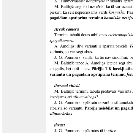
nesējraķete
K. Timmermanis:
ir skaidrs apzī
M. Baltiņš: angliski uzsvērts, ka tā var uzne
kosmiskā.
Pār
piekrīt, ka šeit nepieciešams vārds
pagaidām apstiprina terminu
kosmiskā nesējr
streak camera
elektronoptis
Terminu tabulā dotas atbilsmes
spoguļkamera.
Fo
A. Amoliņš: divi varianti ir aparāta paveidi.
variants, jo var segt abus.
J. G. Pommers: sanāk, ka tie nav sinonīmi, be
M. Baltiņš: tāpēc A. Amoliņs ieteica segt abus
Pārējie TK locekļi atb
spogulis, bet otrā – nav.
variantu un pagaidām apstiprina terminu
fot
thermal shield
M. Baltiņš: terminu tabulā piedāvāts variants
siltumvairogs
iespējams arī
?
J. G. Pommers: spēkratu nozarē ir siltumekr
Pārējie neiebilst un paga
atbalsta šo variantu.
siltumekrāns
.
thrust
vilce
J. G. Pommers: spēkratos tā ir
.