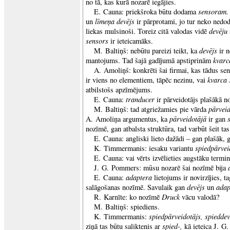
no tā, kas kurā nozarē iegājies.
sensoram
E. Cauna: priekšroka būtu dodama
līmeņa devējs
un
ir pārprotami, jo tur neko nedod
devēju
liekas mulsinoši. Toreiz citā valodas vidē
sensors
ir ieteicamāks.
devējs
M. Baltiņš: nebūtu pareizi teikt, ka
ir n
kvarc
mantojums. Tad šajā gadījumā apstiprinām
A. Amoliņš: konkrēti šai firmai, kas tādus se
kvarca 
ir viens no elementiem, tāpēc nezinu, vai
atbilstošs apzīmējums.
tranducer
E. Cauna:
ir pārveidotājs plašākā n
pārveid
M. Baltiņš: tad atgriežamies pie vārda
pārveidotājā
s
A. Amoliņa argumentus, ka
ir gan
nozīmē, gan atbalsta struktūra, tad varbūt šeit tas
E. Cauna: angliski lieto dažādi – gan plašāk, 
spiedpārvei
K. Timmermanis: iesaku variantu
E. Cauna: vai vērts izvēlieties augstāku termi
J. G. Pommers: mūsu nozarē šai nozīmē bija
adaptera
E. Cauna:
lietojums ir novirzījies, t
devējs
adap
salāgošanas nozīmē. Savulaik gan
un
Druck
R. Karnīte: ko nozīmē
vācu valodā?
M. Baltiņš: spiediens.
spiedpārveidotājs, spiedde
K. Timmermanis:
spied-,
ziņā tas būtu saliktenis ar
kā ieteica J. 