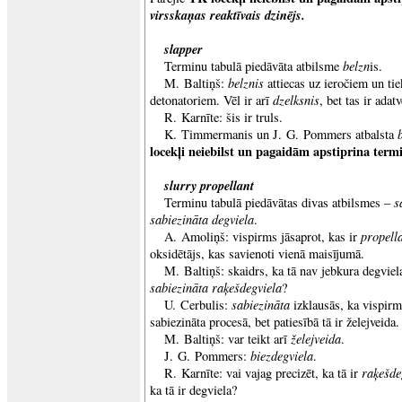
virsskaņas reaktīvais dzinējs.
slapper
belzn
Terminu tabulā piedāvāta atbilsme
is.
belznis
M. Baltiņš:
attiecas uz ieročiem un tiek
dzelksnis
detonatoriem. Vēl ir arī
, bet tas ir adat
R. Karnīte: šis ir truls.
K. Timmermanis un J. G. Pommers atbalsta
locekļi neiebilst un pagaidām apstiprina ter
slurry propellant
s
Terminu tabulā piedāvātas divas atbilsmes –
sabiezināta degviela
.
propella
A. Amoliņš: vispirms jāsaprot, kas ir
oksidētājs, kas savienoti vienā maisījumā.
M. Baltiņš: skaidrs, ka tā nav jebkura degviel
sabiezināta raķešdegviela
?
sabiezināta
U. Cerbulis:
izklausās, ka vispirm
sabiezināta procesā, bet patiesībā tā ir želejveida.
želejveida
M. Baltiņš: var teikt arī
.
biezdegviela
J. G. Pommers:
.
raķešde
R. Karnīte: vai vajag precizēt, ka tā ir
ka tā ir degviela?