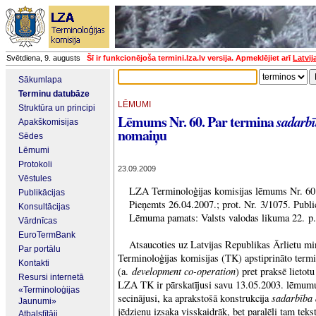
Svētdiena, 9. augusts
Šī ir funkcionējoša termini.lza.lv versija. Apmeklējiet arī
Latvij
Sākumlapa
Terminu datubāze
LĒMUMI
Struktūra un principi
Lēmums Nr. 60. Par termina
sadarbī
Apakškomisijas
nomaiņu
Sēdes
Lēmumi
Protokoli
23.09.2009
Vēstules
LZA Terminoloģijas komisijas lēmums Nr. 60
Publikācijas
Pieņemts 26.04.2007.; prot. Nr. 3/1075. Publ
Konsultācijas
Lēmuma pamats: Valsts valodas likuma 22. p.
Vārdnīcas
EuroTermBank
Atsaucoties uz Latvijas Republikas Ārlietu m
Par portālu
Terminoloģijas komisijas (TK) apstiprināto ter
Kontakti
development co-operation
(a.
) pret praksē lietot
Resursi internetā
LZA TK ir pārskatījusi savu 13.05.2003. lēmumu
«Terminoloģijas
sadarbība 
secinājusi, ka aprakstošā konstrukcija
Jaunumi»
jēdzienu izsaka visskaidrāk, bet paralēli tam tekst
Atbalstītāji