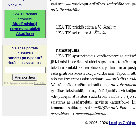
attīstības sadarbība
variantu — vārdkopu
vai pat
Notikumi
attīstībsadarbība
.
LZA TK termini
atrodami
Akadēmiskajā
V. Skujiņa
LZA TK priekšsēdētāja
terminu datubāzē
A. Ščucka
LZA TK sekretāre
AkadTerm
Vēlaties portāla
Pamatojums.
jaunumus
sadarb
LZA TK apstiprinātais vārdkoptermins
saņemt pa e-pastu?
jēdzieniski precīzs, skaidri saprotams, tomēr ir a
Norādiet savu adresi:
tekstā ir sintaktiski ierobežota, jo termini ar po
rada grūtības konstrukciju veidošanā. Tāpēc ir a
attīstības sa
tekstos izmantot īsāku variantu —
attīstībsadarb
Pakalpojumu nodrošina
FeedBlitz
Vēl vēlamāks varētu būt saliktenis
grūtības tekstveidē, piem., tādā ģenitīvu virknēj
«divpusējas attīstības sadarbības valstis ..» (jo 
saistāms ar «sadarbību», nevis ar «attīstību»). L
palīdzība attīstībai
a
izmantoti salikteņi, sal.:
→
dzemdībās
dzemdībpalīdzība
→
.
© 2005–2026
Latvijas Zinātņ