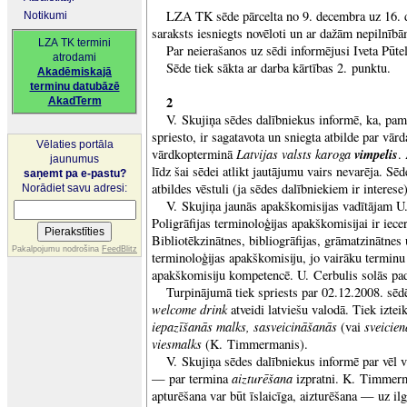
LZA TK sēde pārcelta no 9. decembra uz 16. 
Notikumi
saraksts iesniegts novēloti un ar dažām nepilnībā
LZA TK termini
Par neierašanos uz sēdi informējusi Iveta Pūtel
atrodami
Sēde tiek sākta ar darba kārtības 2. punktu.
Akadēmiskajā
terminu datubāzē
2
AkadTerm
V. Skujiņa sēdes dalībniekus informē, ka, pam
spriesto, ir sagatavota un sniegta atbilde par vār
Vēlaties portāla
Latvijas valsts karoga
vimpelis
vārdkopterminā
.
jaunumus
līdz šai sēdei atlikt jautājumu vairs nevarēja. Sēde
saņemt pa e-pastu?
atbildes vēstuli (ja sēdes dalībniekiem ir interese
Norādiet savu adresi:
V. Skujiņa jaunās apakškomisijas vadītājam U.
Poligrāfijas terminoloģijas apakškomisijai ir iece
Bibliotēkzinātnes, bibliogrāfijas, grāmatzinātnes
Pakalpojumu nodrošina
FeedBlitz
terminoloģijas apakškomisiju, jo vairāku terminu 
apakškomisiju kompetencē. U. Cerbulis solās pa
Turpinājumā tiek spriests par 02.12.2008. sē
welcome drink
atveidi latviešu valodā. Tiek izteik
iepazīšanās malks, sasveicināšanās
sveicien
(vai
viesmalks
(K. Timmermanis).
V. Skujiņa sēdes dalībniekus informē par vēl v
aizturēšana
— par termina
izpratni. K. Timmerm
apturēšana var būt īslaicīga, aizturēšana — uz il