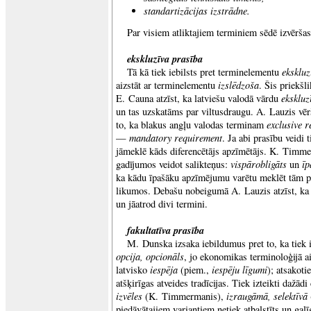
standartizācijas izstrādne.
Par visiem atliktajiem terminiem sēdē izvēršas
ekskluzīva prasība
ekskluz
Tā kā tiek iebilsts pret terminelementu
izslēdzoša
aizstāt ar terminelementu
. Šis priekšl
ekskluz
E. Cauna atzīst, ka latviešu valodā vārdu
un tas uzskatāms par viltusdraugu. A. Lauzis vē
exclusive 
to, ka blakus angļu valodas terminam
mandatory requirement
—
. Ja abi prasību veidi t
jāmeklē kāds diferencētājs apzīmētājs. K. Timme
vispārobligāts
īp
gadījumos veidot salikteņus:
un
ka kādu īpašāku apzīmējumu varētu meklēt tām pr
likumos. Debašu nobeigumā A. Lauzis atzīst, ka j
un jāatrod divi termini.
fakultatīva prasība
M. Dunska izsaka iebildumus pret to, ka tiek 
opcija, opcionāls
, jo ekonomikas terminoloģijā
iespēja
iespēju līgumi
latvisko
(piem.,
); atsakoti
atšķirīgas atveides tradīcijas. Tiek izteikti dažādi
izvēles
izraugāmā, selektīvā
(K. Timmermanis),
piedāvātajiem variantiem netiek atbalstīts un gal