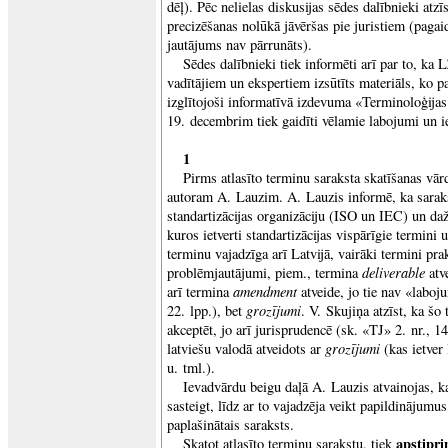
dēļ). Pēc nelielas diskusijas sēdes dalībnieki atzī
precizēšanas nolūkā jāvēršas pie juristiem (paga
jautājums nav pārrunāts).
Sēdes dalībnieki tiek informēti arī par to, k
vadītājiem un ekspertiem izsūtīts materiāls, ko 
izglītojoši informatīvā izdevuma «Terminoloģij
19. decembrim tiek gaidīti vēlamie labojumi un i
1
Pirms atlasīto terminu saraksta skatīšanas vār
autoram A. Lauzim. A. Lauzis informē, ka saraks
standartizācijas organizāciju (ISO un IEC) un da
kuros ietverti standartizācijas vispārīgie termini u
terminu vajadzīga arī Latvijā, vairāki termini praks
deliverable
problēmjautājumi, piem., termina
atv
amendment
arī termina
atveide, jo tie nav «laboj
grozījumi
22. lpp.), bet
. V. Skujiņa atzīst, ka š
akceptēt, jo arī jurisprudencē (sk. «TJ» 2. nr., 1
grozījumi
latviešu valodā atveidots ar
(kas ietver
u. tml.).
Ievadvārdu beigu daļā A. Lauzis atvainojas, k
sasteigt, līdz ar to vajadzēja veikt papildinājumus
paplašinātais saraksts.
apstipri
Skatot atlasīto terminu sarakstu, tiek