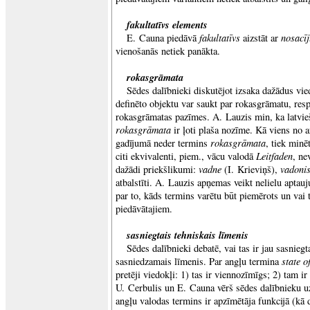
fakultatīvs elements
fakultatīvs
nosacī
E. Cauna piedāvā
aizstāt ar
vienošanās netiek panākta.
rokasgrāmata
Sēdes dalībnieki diskutējot izsaka dažādus vie
definēto objektu var saukt par rokasgrāmatu, resp
rokasgrāmatas pazīmes. A. Lauzis min, ka latvi
rokasgrāmata
ir ļoti plaša nozīme. Kā viens no 
rokasgrāmata
gadījumā neder termins
, tiek minēt
Leitfaden
citi ekvivalenti, piem., vācu valodā
, ne
vadne
vadoni
dažādi priekšlikumi:
(I. Krieviņš),
atbalstīti. A. Lauzis apņemas veikt nelielu aptauju,
par to, kāds termins varētu būt piemērots un vai 
piedāvātajiem.
sasniegtais tehniskais līmenis
Sēdes dalībnieki debatē, vai tas ir jau sasniegt
state o
sasniedzamais līmenis. Par angļu termina
pretēji viedokļi: 1) tas ir viennozīmīgs; 2) tam i
U. Cerbulis un E. Cauna vērš sēdes dalībnieku uz
angļu valodas termins ir apzīmētāja funkcijā (kā 