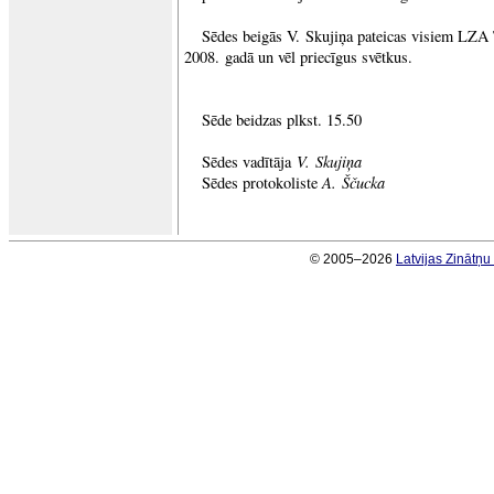
Sēdes beigās V. Skujiņa pateicas visiem LZA
2008. gadā un vēl priecīgus svētkus.
Sēde beidzas plkst. 15.50
V. Skujiņa
Sēdes vadītāja
A. Ščucka
Sēdes protokoliste
© 2005–2026
Latvijas Zinātņ