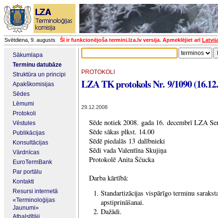
Svētdiena, 9. augusts
Šī ir funkcionējoša termini.lza.lv versija. Apmeklējiet arī
Latvij
Sākumlapa
Terminu datubāze
PROTOKOLI
Struktūra un principi
LZA TK protokols Nr. 9/1090 (16.12
Apakškomisijas
Sēdes
Lēmumi
29.12.2008
Protokoli
Sēde notiek 2008. gada 16. decembrī LZA Sen
Vēstules
Sēde sākas plkst. 14.00
Publikācijas
Sēdē piedalās 13 dalībnieki
Konsultācijas
Sēdi vada Valentīna Skujiņa
Vārdnīcas
Protokolē Anita Ščucka
EuroTermBank
Par portālu
Darba kārtībā:
Kontakti
Resursi internetā
Standartizācijas vispārīgo terminu sarakst
«Terminoloģijas
apstiprināšanai.
Jaunumi»
Dažādi.
Atbalstītāji