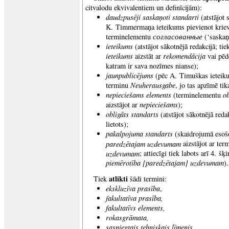
citvalodu ekvivalentiem un definīcijām):
daudzpusēji saskaņoti standarti
(atstājot 
K. Timmermaņa ieteikums pievienot kriev
согласованны
е
terminelementu
(‘saskaņo
ieteikums
(atstājot sākotnējā redakcijā; ti
ieteikums
rekomendācija
aizstāt ar
vai pēd
katram ir sava nozīmes nianse);
jaunpublicējums
(pēc A. Timuškas ieteiku
Neuherausgabe
terminu
, jo tas apzīmē tik
nepieciešams elements
ob
(terminelementu
nepieciešams
aizstājot ar
);
obligāts standarts
(atstājot sākotnējā redak
lietots);
pakalpojuma standarts
(skaidrojumā eso
paredzētajam uzdevumam
aizstājot ar te
uzdevumam
; attiecīgi tiek labots arī 4. šķ
piemērotība [paredzētajam] uzdevumam
).
atlikti
Tiek
šādi termini:
ekskluzīva prasība
,
fakultatīva prasība,
fakultatīvs elements,
rokasgrāmata,
sasniegtais tehniskais līmenis,