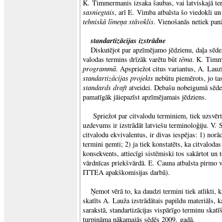
K. Timmermanis izsaka šaubas, vai latviskajā te
sasniegtais
, arī E. Vimba atbalsta šo viedokli un 
tehniskā līmeņa stāvoklis
. Vienošanās netiek pan
standartizācijas izstrādne
Diskutējot par apzīmējamo jēdzienu, daļa sēdes
tēma
valodas termins drīzāk varētu būt
. K. Timm
programmā
. Apspriežot citus variantus, A. Lauzi
standartizācijas projekts
nebūtu piemērots, jo tas
standards draft
atveidei. Debašu nobeigumā sēdes
pamatīgāk jāiepazīst apzīmējamais jēdziens.
Spriežot par citvalodu terminiem, tiek uzsvē
uzdevums ir izstrādāt latviešu terminoloģiju. V. Sk
citvalodu ekvivalentus, ir divas iespējas: 1) norād
termini ņemti; 2) ja tiek konstatēts, ka citvaloda
konsekvents, attiecīgi sistēmiski tos sakārtot un 
vārdnīcas priekšvārdā. E. Cauna atbalsta pirmo va
ITTEA apakškomisijas darbā).
Ņemot vērā to, ka daudzi termini tiek atlikti, 
skatīts A. Lauža izstrādātais papildu materiāls, k
sarakstā, standartizācijas vispārīgo terminu skatī
turpināma nākamajās sēdēs 2009. gadā.