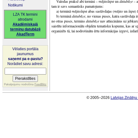
Valodas praksē abi termini –
m
ā
jaslapa
un
datub
ā
ze
– a
Notikumi
tam ir savs semantisks pamatojums:
a) terminā
m
ā
jaslapa
abas sastāvdaļas (
m
ā
jas
un
lapa
) 
LZA TK termini
b) terminā
datub
ā
ze
, no vienas puses, katra sastāvdaļa i
atrodami
no otras puses, termins
datub
ā
ze
nav attiecināms uz jebkuru
Akadēmiskajā
saistītu informacionālu objektu tematisku kopumu, kas ar s
terminu datubāzē
organizēts tā, lai nodrošinātu ērtu informācijas izguvi, izdarī
AkadTerm
Vēlaties portāla
jaunumus
saņemt pa e-pastu?
Norādiet savu adresi:
Pakalpojumu nodrošina
FeedBlitz
© 2005–2026
Latvijas Zinātņ