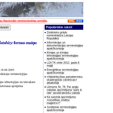
jas Nacionālo terminoloģijas portālu
.
Populārākie raksti
Zinātnisko grādu
nomenklatūra Latvijas
Republikā
formas maiņu
datub
ā
ze
Informācijas un
dokumentācijas terminoloģijas
apakškomisija
Ķīmijas un ķīmijas
tehnoloģijas terminoloģijas
apakškomisija
LZA TK sēde 2012. gada 8.
maijā
» 18.08.2005.
Enerģētikas terminoloģijas
apakškomisija
ikācijas terminoloģijas
«Valodniecības pamatterminu
skaidrojošās vārdnīcas»
jas tehnoloģijas un telesakaru
atbalstītāji
ietošanai apstiprina
Lēmums Nr. 78. Par angļu
valodas apzīmējuma “park &
ride” atveidi latviešu valodā
Kā saīsināt apzīmējumu
«veselības zinātņu
maģistrs»?
Juridiskās terminoloģijas
apakškomisija