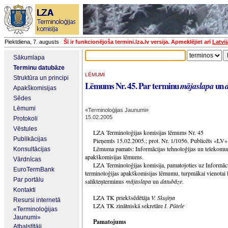
Piektdiena, 7. augusts
Šī ir funkcionējoša termini.lza.lv versija. Apmeklējiet arī
Latvi
Sākumlapa
Terminu datubāze
LĒMUMI
Struktūra un principi
Lēmums Nr. 45. Par terminu
un
m
ā
jaslapa
Apakškomisijas
Sēdes
Lēmumi
«Terminoloģijas Jaunumi»
15.02.2005
Protokoli
Vēstules
LZA Terminoloģijas komisijas lēmums Nr. 45
Publikācijas
Pieņemts 15.02.2005.; prot. Nr. 1/1056. Publicēts «LV
Lēmuma pamats: Informācijas tehnoloģijas un telekomun
Konsultācijas
apakškomisijas lēmums.
Vārdnīcas
LZA Terminoloģijas komisija, pamatojoties uz Informāci
EuroTermBank
terminoloģijas apakškomisijas lēmumu, turpmākai vienotai l
Par portālu
salikteņterminus
m
ā
jaslapa
un
datub
ā
ze
.
Kontakti
LZA TK priekšsēdētāja
V. Skuji
ņ
a
Resursi internetā
LZA TK zinātniskā sekretāre
I. P
ū
tele
«Terminoloģijas
Jaunumi»
Pamatojums
Atbalstītāji