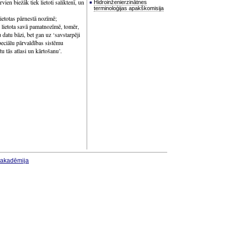
rvien biežāk tiek lietoti saliktenī, un
Hidroinženierzinātnes
terminoloģijas apakškomisija
lietotas pārnestā nozīmē;
r lietota savā pamatnozīmē, tomēr,
 datu bāzi, bet gan uz ‘savstarpēji
peciālu pārvaldības sistēmu
tu tās atlasi un kārtošanu’.
u akadēmija