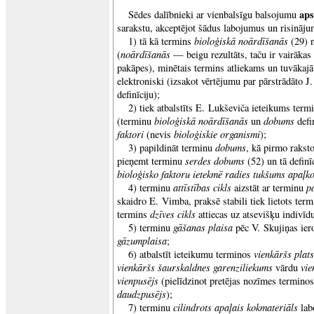
aps
Sēdes dalībnieki ar vienbalsīgu balsojumu
sarakstu, akceptējot šādus labojumus un risināju
bioloģiskā noārdīšanās
1) tā kā termins
(29) n
noārdīšanās
(
— beigu rezultāts, taču ir vairākas
pakāpes), minētais termins atliekams un tuvākajā
elektroniski (izsakot vērtējumu par pārstrādāto J
definīciju);
2) tiek atbalstīts E. Lukševiča ieteikums ter
bioloģiskā noārdīšanās
dobums
(terminu
un
defi
faktori
bioloģiskie organismi
(nevis
);
dobums
3) papildināt terminu
, kā pirmo rakst
serdes dobums
pieņemt terminu
(52) un tā definīc
bioloģisko faktoru ietekmē radies tukšums apaļk
attīstības cikls
p
4) terminu
aizstāt ar terminu
skaidro E. Vimba, praksē stabili tiek lietots ter
dzīves cikls
termins
attiecas uz atsevišķu indivīd
gāšanas plaisa
5) terminu
pēc V. Skujiņas ier
gāzumplaisa
;
vienkāršs plat
6) atbalstīt ieteikumu terminos
vienkāršs šaurskaldnes garenziliekums
vie
vārdu
vienpusējs
(pielīdzinot pretējas nozīmes termino
daudzpusējs
);
cilindrots apaļais kokmateriāls
7) terminu
lab