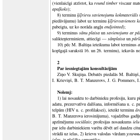
round timber
(vienlaicīgi atzīstot, ka
viscaur mate
apaļkoks
);
ķīļrievu savienojumu kokmateriāls
8) terminu
ķīļrievsavienots 
piedāvājumu) labot uz terminu
endjointed
pabeigta, uz ko norāda angļu
);
sānu plaisa
savienojums ar pā
9) terminus
un
sānplaisa
pārl
salikteņterminiem, attiecīgi —
un
a
10) pēc M. Baltiņa ieteikuma labot terminus
kopīgajā sarakstā 16. un 26. terminu), iekavās no
2
Par iesniegtajām konsultācijām
Ziņo V. Skujiņa. Debatēs piedalās M. Baltiņš
I. Krieviņš, B. T. Manzerovs, J. G. Pommers, I. 
Nolemj:
1) lai nosauktu to darbinieku profesiju, kuru p
adatu, prezervatīvu dalīšana, informēšana u. c. 
ār
telpām (HIV u. c. profilaksei), ieteikt terminu
B. T. Manzerova ierosinājuma), vajadzības gadīj
sociālais
ielu
apzīmējumu
; profesijas nosaukums
par ielu darbiniekiem varētu dēvēt arī daudzu citu
уличн
strādā uz ielas, 2) krievu valodas vārdam
ielas
, ir plašāka semantika;