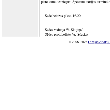
pieteikumu iesniegusi Spēkratu teorijas terminol
Sēde beidzas plkst. 16.20
Sēdes vadītāja /V. Skujiņa/
Sēdes protokoliste /A. Ščucka/
© 2005–2026
Latvijas Zinātņ