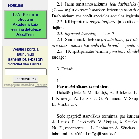
ielu darbinieks
2.1. Jauns amata nosaukums:
(
Notikumi
outreach worker
уличный 
(?) — angļu
; krievu
LZA TK termini
Darbiniekam var nebūt speciālas sociālās izglītīb
atrodami
apgrūtinājums
2.2. Kā izprotams
, ja to attiec
Akadēmiskajā
daļām?
terminu datubāzē
. informal learning
2.3
— latv. ?
AkadTerm
private label, privat
2.4. Sinonīmiski lietotie
privātais zīmols
umbrella brand
jumta z
? Vai
—
Vēlaties portāla
jumstiņš, šķindel
2.5. TK apstiprinātie termini
jaunumus
jāreaģē?
saņemt pa e-pastu?
Norādiet savu adresi:
3. Dažādi.
1
Par mežzinātnes terminiem
Pakalpojumu nodrošina
FeedBlitz
Debatēs piedalās M. Baltiņš, A. Blinkena, E.
I. Krieviņš, A. Lauzis, J. G. Pommers, V. Skuj
E. Vimba u. c.
Sēdē apspriež atsevišķus terminus, par kuriem
A. Lauzis, E. Lukševičs, V. Skujiņa, A. Ščucka 
Nr. 2), recenzentu — L. Līpiņa un A. Ščuckas —
labojumi iestrādāti kopīgajā sarakstā.