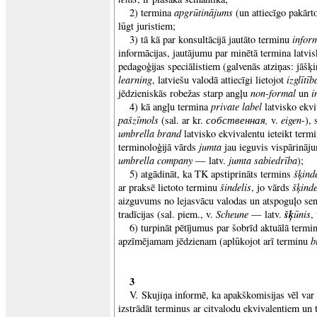
apgrūtinājums
2) termina
(un attiecīgo pakārt
lūgt juristiem;
infor
3) tā kā par konsultācijā jautāto terminu
informācijas, jautājumu par minētā termina latvis
pedagoģijas speciālistiem (galvenās atziņas: jāšķ
learning
izglītīb
, latviešu valodā attiecīgi lietojot
non-formal
i
jēdzieniskās robežas starp angļu
un
private label
4) kā angļu termina
latvisko ekvi
pašzīmols
собственная,
eigen
(sal. ar kr.
v.
-),
umbrella brand
latvisko ekvivalentu ieteikt term
jumta
terminoloģijā vārds
jau ieguvis vispārināju
umbrella company
jumta sabiedrība
— latv.
);
šķind
5) atgādināt, ka TK apstiprināts termins
šindelis
šķinde
ar praksē lietoto terminu
, jo vārds
aizguvums no lejasvācu valodas un atspoguļo se
Scheune
šķ
ūnis
tradīcijas (sal. piem., v.
— latv.
,
6) turpināt pētījumus par šobrīd aktuālā termi
b
apzīmējamam jēdzienam (aplūkojot arī terminu
3
V. Skujiņa informē, ka apakškomisijas vēl var
izstrādāt terminus ar citvalodu ekvivalentiem un 