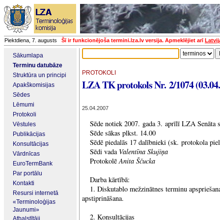
Piektdiena, 7. augusts
Šī ir funkcionējoša termini.lza.lv versija. Apmeklējiet arī
Latvi
Sākumlapa
Terminu datubāze
PROTOKOLI
Struktūra un principi
LZA TK protokols Nr. 2/1074 (03.04
Apakškomisijas
Sēdes
Lēmumi
25.04.2007
Protokoli
Sēde notiek 2007. gada 3. aprīlī LZA Senāta s
Vēstules
Sēde sākas plkst. 14.00
Publikācijas
Sēdē piedalās 17 dalībnieki (sk. protokola pi
Konsultācijas
Valentīna Skujiņa
Sēdi vada
Vārdnīcas
Anita Ščucka
Protokolē
EuroTermBank
Par portālu
Darba kārtībā:
Kontakti
1. Diskutablo mežzinātnes terminu apspriešan
Resursi internetā
apstiprināšana.
«Terminoloģijas
Jaunumi»
2. Konsultācijas
Atbalstītāji