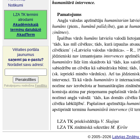
humanitārā intervence.
Notikumi
Pamatojums
LZA TK termini
humanitarian
Angļu valodas apzīmētāju
latvi
atrodami
Akadēmiskajā
humāns
humānā palīdzība
huma
(piem.,
), gan ar
terminu datubāzē
zinātnes
).
AkadTerm
humāns
Īpašības vārds
latviešu valodā lietojam
‘tāds, kas mīl cilvēkus; tāds, kurā izpaužas atsauc
cilvēkiem’ («Latviešu valodas vārdnīca». – R., 
Vēlaties portāla
jaunumus
intervences
jēdzieniski nav izmantojams
apzīmēša
saņemt pa e-pastu?
humanitārs
līdz šim skaidrots kā ‘tāds, kas saist
Norādiet savu adresi:
sabiedrību un cilvēku kā sabiedrisku būtni; tāds,
(sk. iepriekš minēto vārdnīcu). Arī tas jēdzienisk
humanitārs
intervenci. Tā kā vārds
ir internacio
nozīme nav ierobežota ar humanitārajām zinātn
Pakalpojumu nodrošina
FeedBlitz
komisija atzina par pieņemamu paplašināt vārda
nozīmei angļu valodā: ‘tāds, kas domāts cilvēku 
humani
cilvēku labklājību’. Paplašinot apzīmētāja
humanitārā intervence
apstiprināt terminu
(šī te
V. Skujiņa
LZA TK priekšsēdētāja
M. Ķirīte
LZA TK zinātniskā sekretāre
© 2005–2026
Latvijas Zinātņ