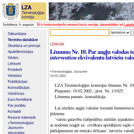
Svētdiena, 9. augusts
Šī ir funkcionējoša termini.lza.lv versija. Apmeklējiet arī
Latvij
Sākumlapa
Terminu datubāze
LĒMUMI
Struktūra un principi
Lēmums Nr. 10. Par angļu valodas 
Apakškomisijas
ekvivalentu latviešu val
intervention
Sēdes
Lēmumi
Protokoli
«Terminoloģijas Jaunumi»
Vēstules
19.02.2002
Publikācijas
LZA Terminoloģijas komisijas lēmums Nr. 10
Konsultācijas
Pieņemts: 19.02.2002.; prot. Nr. 1/1025.
Vārdnīcas
Lēmuma pamats: konsultācija.
EuroTermBank
Par portālu
humanitari
Lai izteiktu angļu valodas terminā
Kontakti
jēdzienu:
Resursi internetā
‘valstu gatavība (labprātība) militāri iejaukties
«Terminoloģijas
ar nodomu reaģēt uz civilkara apstākļiem šajās va
Jaunumi»
pārkāpumiem un etnisko tīrīšanu’, latviešu valo
Atbalstītāji