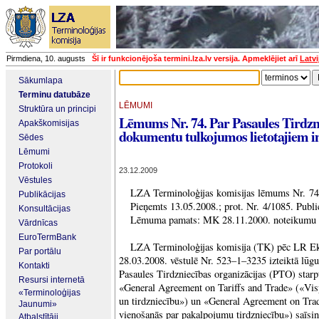
Pirmdiena, 10. augusts
Šī ir funkcionējoša termini.lza.lv versija. Apmeklējiet arī
Latvi
Sākumlapa
Terminu datubāze
LĒMUMI
Struktūra un principi
Lēmums Nr. 74. Par Pasaules Tirdzni
Apakškomisijas
dokumentu tulkojumos lietotajiem in
Sēdes
Lēmumi
Protokoli
23.12.2009
Vēstules
LZA Terminoloģijas komisijas lēmums Nr. 74
Publikācijas
Pieņemts 13.05.2008.; prot. Nr. 4/1085. Publ
Konsultācijas
Lēmuma pamats: MK 28.11.2000. noteikumu N
Vārdnīcas
EuroTermBank
LZA Terminoloģijas komisija (TK) pēc LR Ek
Par portālu
28.03.2008. vēstulē Nr. 523–1–3235 izteiktā lū
Kontakti
Pasaules Tirdzniecības organizācijas (PTO) sta
Resursi internetā
«General Agreement on Tariffs and Trade» («Visp
«Terminoloģijas
un tirdzniecību») un «General Agreement on Trad
Jaunumi»
vienošanās par pakalpojumu tirdzniecību») saīsi
Atbalstītāji