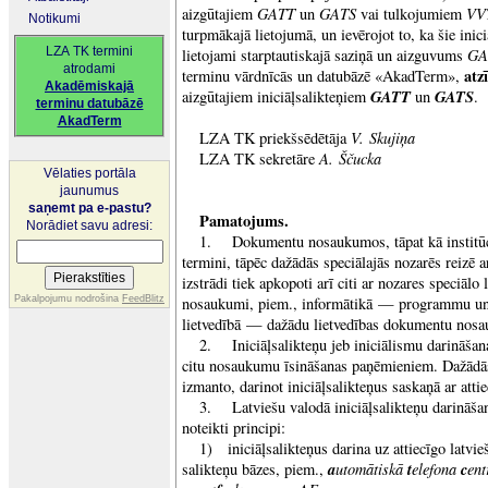
GATT
GATS
VV
aizgūtajiem
un
vai tulkojumiem
Notikumi
turpmākajā lietojumā, un ievērojot to, ka šie inici
LZA TK termini
GA
lietojami starptautiskajā saziņā un aizguvums
atrodami
atzī
terminu vārdnīcās un datubāzē «AkadTerm»,
Akadēmiskajā
GATT
GATS
aizgūtajiem iniciāļsalikteņiem
un
.
terminu datubāzē
AkadTerm
V. Skujiņa
LZA TK priekšsēdētāja
A. Ščucka
LZA TK sekretāre
Vēlaties portāla
jaunumus
saņemt pa e-pastu?
Pamatojums.
Norādiet savu adresi:
1. Dokumentu nosaukumos, tāpat kā institūc
termini, tāpēc dažādās speciālajās nozarēs reizē 
izstrādi tiek apkopoti arī citi ar nozares speciālo 
Pakalpojumu nodrošina
FeedBlitz
nosaukumi, piem., informātikā — programmu u
lietvedībā — dažādu lietvedības dokumentu nosa
2. Iniciāļsalikteņu jeb iniciālismu darināšan
citu nosaukumu īsināšanas paņēmieniem. Dažādā
izmanto, darinot iniciāļsalikteņus saskaņā ar att
3. Latviešu valodā iniciāļsalikteņu darināšanā
noteikti principi:
1) iniciāļsalikteņus darina uz attiecīgo latvi
a
utomātiskā
t
elefona
c
en
salikteņu bāzes, piem.,