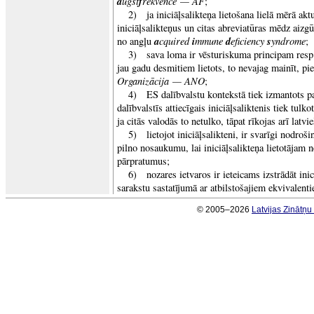
a
ugst
f
rekvence — AF
;
2) ja iniciāļsalikteņa lietošana lielā mērā aktu
iniciāļsalikteņus un citas abreviatūras mēdz aizg
a
cquired
i
mmune
d
eficiency
s
yndrome
no angļu
;
3) sava loma ir vēsturiskuma principam resp. tr
jau gadu desmitiem lietots, to nevajag mainīt, p
Organizācija — ANO
;
4) ES dalībvalstu kontekstā tiek izmantots papi
dalībvalstīs attiecīgais iniciāļsaliktenis tiek tulko
ja citās valodās to netulko, tāpat rīkojas arī latvi
5) lietojot iniciāļsalikteni, ir svarīgi nodroši
pilno nosaukumu, lai iniciāļsalikteņa lietotājam 
pārpratumus;
6) nozares ietvaros ir ieteicams izstrādāt inic
sarakstu sastatījumā ar atbilstošajiem ekvivalenti
© 2005–2026
Latvijas Zinātņ