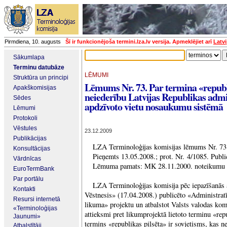
Pirmdiena, 10. augusts
Šī ir funkcionējoša termini.lza.lv versija. Apmeklējiet arī
Latvi
Sākumlapa
Terminu datubāze
LĒMUMI
Struktūra un principi
Lēmums Nr. 73. Par termina «republ
Apakškomisijas
neiederību Latvijas Republikas admin
Sēdes
apdzīvoto vietu nosaukumu sistēmā
Lēmumi
Protokoli
Vēstules
23.12.2009
Publikācijas
LZA Terminoloģijas komisijas lēmums Nr. 73
Konsultācijas
Pieņemts 13.05.2008.; prot. Nr. 4/1085. Publ
Vārdnīcas
Lēmuma pamats: MK 28.11.2000. noteikumu N
EuroTermBank
Par portālu
LZA Terminoloģijas komisija pēc iepazīšanās a
Kontakti
Vēstnesis» (17.04.2008.) publicēto «Administratīv
Resursi internetā
likuma» projektu un atbalstot Valsts valodas komi
«Terminoloģijas
attieksmi pret likumprojektā lietoto terminu «rep
Jaunumi»
termins «republikas pilsēta» ir sovjetisms, kas n
Atbalstītāji