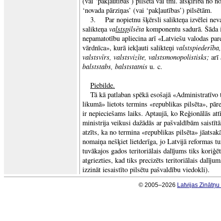
(vai ‘pakļautības’) pilsēta vai tml. atšķirībā no n
‘novada pārziņas’ (vai ‘pakļautības’) pilsētām.
3. Par nopietnu šķērsli salikteņa izvēlei nev
va
lstsp
ilsēta
salikteņa
komponentu sadurā. Šāda 
nepamatotību apliecina arī «Latviešu valodas par
valstspiederība,
vārdnīca», kurā iekļauti salikteņi
valstsvīrs, valstsvizīte, valstsmonopolistisks;
arī
balststabs, balststatnis
u. c.
Piebilde.
Tā kā patlaban spēkā esošajā «Administratīvo t
likumā» lietots termins «republikas pilsēta», pār
ir nepieciešams laiks. Aptaujā, ko Reģionālās attī
ministrija veikusi dažādās ar pašvaldībām saistītās 
atzīts, ka no termina «republikas pilsēta» jāatsak
nomaiņa nešķiet lietderīga, jo Latvijā reformas tu
tuvākajos gados teritoriālais dalījums tiks koriģē
atgriezties, kad tiks precizēts teritoriālais dalīju
izzināt iesaistīto pilsētu pašvaldību viedokli).
© 2005–2026
Latvijas Zinātņ