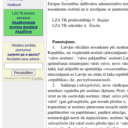
Eiropas Savienības dalībvalsts administratīvo teri
Notikumi
nosaukumu sistēmā un ir aizstājams ar jaunterm
LZA TK termini
atrodami
V. Skujiņa
LZA TK priekšsēdētāja
Akadēmiskajā
A. Ščucka
LZA TK sekretāre
terminu datubāzē
AkadTerm
Pamatojums.
Vēlaties portāla
1. Latvijas oficiālais nosaukums pēc neatkarī
jaunumus
Republika, un vispārinātā nozīmē (attiecinājumā u
saņemt pa e-pastu?
‘valsts nozīmes’, ‘valsts pakļautības’ nozīmē) Latv
Norādiet savu adresi:
valsts
apzīmēšanai izmantojams vārds
, nevis vā
laikā, kad atšķirībā no apzīmētāja «vissavienības
attiecinājumā uz Latviju un citām tā laika republi
республиканский
Pakalpojumu nodrošina
FeedBlitz
«republikas» (kr.
).
valstspilsēta
2. Salikteņa (
), nevis vārdkopas
noteikusi vajadzība pēc nozīmes šķīruma. Proti: 
valsts pil
izriet no tās sastāvdaļu nozīmes, tātad:
valstī’ (gan galvaspilsēta, gan novadu pilsētas u.
kopnozīmei ar nozīmes pārnesumu nosacīti mēdz 
papildnozīmi vai papildniansi, panākot attiecīgu,
terminoloģijā nereti tik nepieciešamo, nozīmes šķ
valstspilsēta
(kā valstī esošo pilsētu tips) ir ‘val