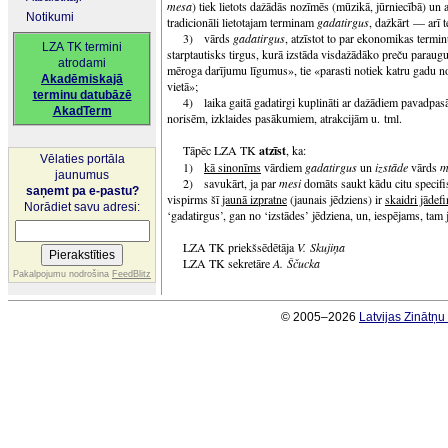
mesa
) tiek lietots dažādās nozīmēs (mūzikā, jūrniecībā) un a
Notikumi
tradicionāli lietotajam terminam
gadatirgus
, dažkārt — arī
3) vārds
gadatirgus
, atzīstot to par ekonomikas termi
LZA TK termini
starptautisks tirgus, kurā izstāda visdažādāko preču paraugu
atrodami
mēroga darījumu līgumus», tie «parasti notiek katru gadu not
Akadēmiskajā
vietā»;
terminu datubāzē
4) laika gaitā gadatirgi kuplināti ar dažādiem pavadpa
AkadTerm
norisēm, izklaides pasākumiem, atrakcijām u. tml.
Tāpēc LZA TK
atzīst
, ka:
Vēlaties portāla
1)
kā sinonīms
vārdiem
gadatirgus
un
izstāde
vārds
m
jaunumus
2) savukārt, ja par
mesi
domāts saukt kādu citu specifi
saņemt pa e-pastu?
vispirms šī
jaunā izpratne
(jaunais jēdziens) ir
skaidri jādef
Norādiet savu adresi:
‘gadatirgus’, gan no ‘izstādes’ jēdziena, un, iespējams, tam j
LZA TK priekšsēdētāja
V. Skujiņa
LZA TK sekretāre
A. Ščucka
Pakalpojumu nodrošina
FeedBlitz
© 2005–2026
Latvijas Zinātņ