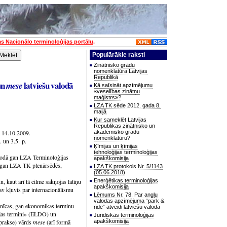
as Nacionālo terminoloģijas portālu
.
Populārākie raksti
Zinātnisko grādu
nomenklatūra Latvijas
Republikā
n
latviešu valodā
mese
Kā saīsināt apzīmējumu
«veselības zinātņu
maģistrs»?
LZA TK sēde 2012. gada 8.
maijā
Kur sameklēt Latvijas
Republikas zinātnisko un
» 14.10.2009.
akadēmisko grādu
nomenklatūru?
 un 3.5. p.
Ķīmijas un ķīmijas
tehnoloģijas terminoloģijas
alodā gan LZA Terminoloģijas
apakškomisija
 gan LZA TK plenārsēdēs,
LZA TK protokols Nr. 5/1143
(05.06.2018)
n, kaut arī tā cilme sakņojas latīņu
Enerģētikas terminoloģijas
apakškomisija
av kļuvis par internacionālismu
Lēmums Nr. 78. Par angļu
valodas apzīmējuma “park &
rdnīcas, gan ekonomikas terminu
ride” atveidi latviešu valodā
ijas termini» (ELDO) un
Juridiskās terminoloģijas
prakse) vārds
mese
(arī formā
apakškomisija