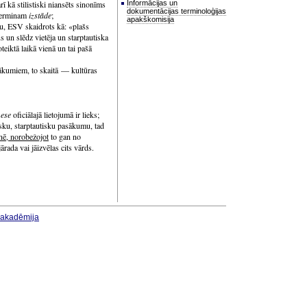
rī kā stilistiski niansēts sinonīms
Informācijas un
dokumentācijas terminoloģijas
 terminam
izstāde
;
apakškomisija
nu, ESV skaidrots kā: «plašs
s un slēdz vietēja un starptautiska
eiktā laikā vienā un tai pašā
sākumiem, to skaitā — kultūras
ese
oficiālajā lietojumā ir lieks;
sku, starptautisku pasākumu, tad
inē, norobežojot
to gan no
ārada vai jāizvēlas cits vārds.
u akadēmija