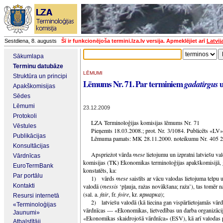
Sestdiena, 8. augusts
Šī ir funkcionējoša termini.lza.lv versija. Apmeklējiet arī
Latvij
Sākumlapa
Terminu datubāze
LĒMUMI
Struktūra un principi
Lēmums Nr. 71. Par terminiem
u
gadatirgus
Apakškomisijas
Sēdes
Lēmumi
23.12.2009
Protokoli
LZA Terminoloģijas komisijas lēmums Nr. 71
Vēstules
Pieņemts 18.03.2008.; prot. Nr. 3/1084. Publicēts «LV
Publikācijas
Lēmuma pamats: MK 28.11.2000. noteikumu Nr. 405 2.
Konsultācijas
Apspriežot vārda
mese
lietojumu un izpratni latviešu v
Vārdnīcas
komisijas (TK) Ekonomikas terminoloģijas apakškomisijā,
EuroTermBank
konstatēts, ka:
Par portālu
1) vārds
mese
saistīts ar vācu valodas lietojuma telpu u
Kontakti
valodā (
messis
‘pļauja, ražas novākšana; raža’), tas tomēr n
(sal. a.
fair
, fr.
foire
, kr.
ярмарка
);
Resursi internetā
2) latviešu valodā (kā liecina gan vispārlietojamās vā
«Terminoloģijas
vārdnīcas — «Ekonomikas, lietvedības un darba organizāc
Jaunumi»
«Ekonomikas skaidrojošā vārdnīca» (ESV), kā arī valodas 
Atbalstītāji