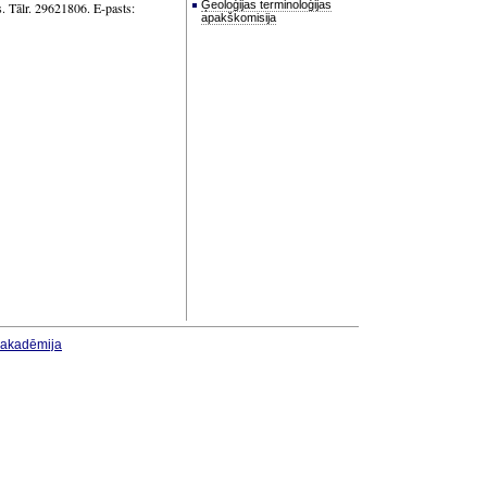
Ģeoloģijas terminoloģijas
Tālr. 29621806. E-pasts:
apakškomisija
u akadēmija