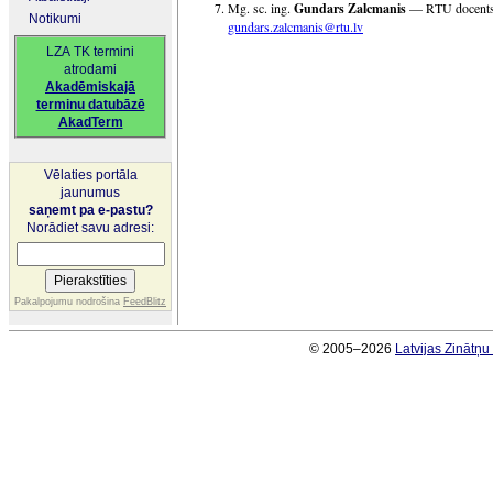
Mg. sc. ing.
Gundars Zalcmanis
— RTU docents. 
Notikumi
gundars.zalcmanis@rtu.lv
LZA TK termini
atrodami
Akadēmiskajā
terminu datubāzē
AkadTerm
Vēlaties portāla
jaunumus
saņemt pa e-pastu?
Norādiet savu adresi:
Pakalpojumu nodrošina
FeedBlitz
© 2005–2026
Latvijas Zinātņ