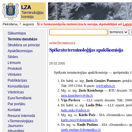
Piektdiena, 7. augusts
Šī ir funkcionējoša termini.lza.lv versija. Apmeklējiet arī
Latvi
Sākumlapa
Terminu datubāze
APAKŠKOMISIJAS
Struktūra un principi
Spēkratu terminoloģijas apakškomisija
Apakškomisijas
Sēdes
Lēmumi
28.02.2005
Protokoli
Spēkratu terminoloģijas apakškomisija — apstiprināta 1
Vēstules
Dr. habil. sc. ing.
Juris Gunārs Pommers
(priekš
Publikācijas
Tālr. 29512364. E-pasts:
jgp@inbox.lv
Konsultācijas
Mg. sc. ing.
Juris Kreicbergs
— RTU docents. Tāl
Vārdnīcas
juris.kreicbergs@rtu.lv
EuroTermBank
Vija Pavlova
— LLU emerit. docents. Tālr.: 260
Par portālu
Dr. habil. sc. ing.
Ludis Pēks
— LLU emerit. profe
ludis.peks@inbox.lv
Kontakti
Mg. ing. sc.
Kārlis Počs
– SIA «Domenikss» speciā
Resursi internetā
karlis.pocs@domenikss.lv
«Terminoloģijas
Dr. ing. sc.
Emīls Pudāns
– SIA «Domenikss» speci
Jaunumi»
emils.pudans@domenikss.lv
Atbalstītāji