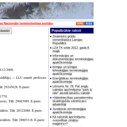
jas Nacionālo terminoloģijas portālu
.
Populārākie raksti
Zinātnisko grādu
nomenklatūra Latvijas
Republikā
LZA TK sēde 2012. gada 8.
maijā
Informācijas un
dokumentācijas terminoloģijas
apakškomisija
Ķīmijas un ķīmijas
8.12.2000.
tehnoloģijas terminoloģijas
apakškomisija
sēdētājs) — LLU emerit. profesors.
Enerģētikas terminoloģijas
apakškomisija
r. 29245628. E-pasts:
Lēmums Nr. 78. Par angļu
valodas apzīmējuma “park &
ride” atveidi latviešu valodā
01770.
«Valodniecības pamatterminu
sors. Tālr. 29683989. E-pasts:
skaidrojošās vārdnīcas»
atbalstītāji
Juridiskās terminoloģijas
lists. Tālr. 28322088. E-pasts:
apakškomisija
Kā saīsināt apzīmējumu
ālists. Tālr. 28803118. E-pasts:
«veselības zinātņu
maģistrs»?