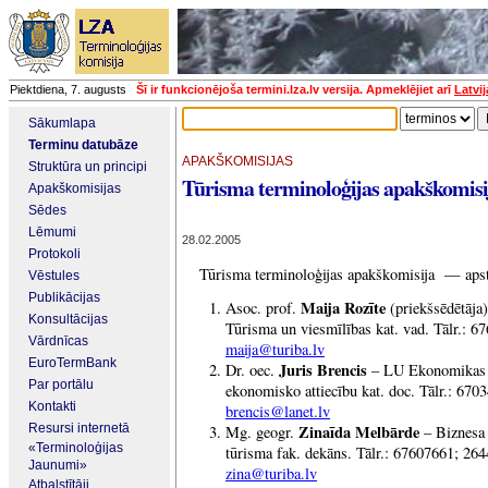
Piektdiena, 7. augusts
Šī ir funkcionējoša termini.lza.lv versija. Apmeklējiet arī
Latvi
Sākumlapa
Terminu datubāze
APAKŠKOMISIJAS
Struktūra un principi
Tūrisma terminoloģijas apakškomisi
Apakškomisijas
Sēdes
Lēmumi
28.02.2005
Protokoli
Tūrisma terminoloģijas apakškomisija — apst
Vēstules
Publikācijas
Maija Rozīte
Asoc. prof.
(priekšsēdētāja
Konsultācijas
Tūrisma un viesmīlības kat. vad. Tālr.: 
Vārdnīcas
maija@turiba.lv
EuroTermBank
Juris Brencis
Dr. oec.
– LU Ekonomikas u
Par portālu
ekonomisko attiecību kat. doc. Tālr.: 670
Kontakti
brencis@lanet.lv
Resursi internetā
Zinaīda Melbārde
Mg. geogr.
– Biznesa 
«Terminoloģijas
tūrisma fak. dekāns. Tālr.: 67607661; 264
Jaunumi»
zina@turiba.lv
Atbalstītāji