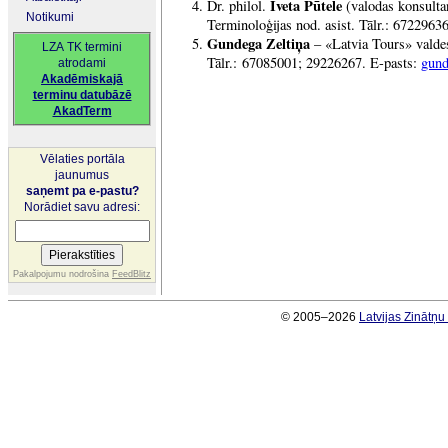
Iveta Pūtele
Dr. philol.
(valodas konsulta
Notikumi
Terminoloģijas nod. asist. Tālr.: 6722963
Gundega Zeltiņa
– «Latvia Tours» valdes
LZA TK termini
Tālr.: 67085001; 29226267. E-pasts:
gund
atrodami
Akadēmiskajā
terminu datubāzē
AkadTerm
Vēlaties portāla
jaunumus
saņemt pa e-pastu?
Norādiet savu adresi:
Pakalpojumu nodrošina
FeedBlitz
© 2005–2026
Latvijas Zinātņ