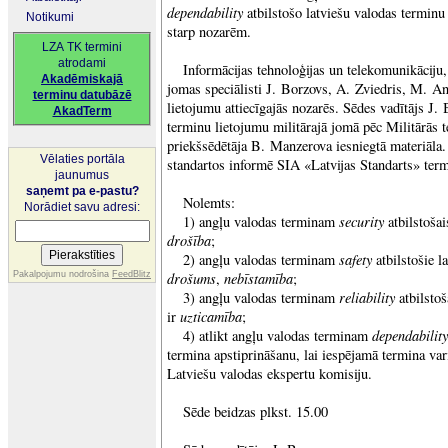
dependability
atbilstošo latviešu valodas termin
Notikumi
starp nozarēm.
LZA TK termini
atrodami
Informācijas tehnoloģijas un telekomunikāciju,
Akadēmiskajā
jomas speciālisti J. Borzovs, A. Zviedris, M. A
terminu datubāzē
lietojumu attiecīgajās nozarēs. Sēdes vadītājs J.
AkadTerm
terminu lietojumu militārajā jomā pēc Militārās 
priekšsēdētāja B. Manzerova iesniegtā materiāla.
Vēlaties portāla
standartos informē SIA «Latvijas Standarts» ter
jaunumus
saņemt pa e-pastu?
Nolemts:
Norādiet savu adresi:
security
1) angļu valodas terminam
atbilstošai
drošība
;
safety
2) angļu valodas terminam
atbilstošie l
drošums
nebīstamība
Pakalpojumu nodrošina
FeedBlitz
,
;
reliability
3) angļu valodas terminam
atbilsto
uzticamība
ir
;
dependability
4) atlikt angļu valodas terminam
termina apstiprināšanu, lai iespējamā termina vari
Latviešu valodas ekspertu komisiju.
Sēde beidzas plkst. 15.00