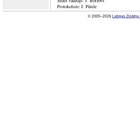
Sēdes vadītājs: J. Borzovs
Protokoliste: I. Pūtele
© 2005–2026
Latvijas Zinātņ