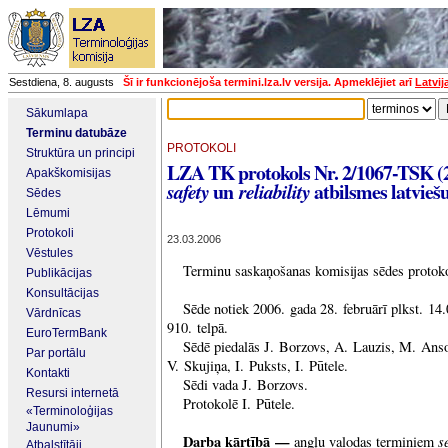
Sestdiena, 8. augusts
Šī ir funkcionējoša termini.lza.lv versija. Apmeklējiet arī
Latvij
Sākumlapa
Terminu datubāze
PROTOKOLI
Struktūra un principi
LZA TK protokols Nr. 2/1067-TSK (2
Apakškomisijas
un
atbilsmes latvieš
safety
reliability
Sēdes
Lēmumi
Protokoli
23.03.2006
Vēstules
Terminu saskaņošanas komisijas sēdes protok
Publikācijas
Konsultācijas
Sēde notiek 2006. gada 28. februārī plkst. 14
Vārdnīcas
910. telpā.
EuroTermBank
Sēdē piedalās J. Borzovs, A. Lauzis, M. Anso
Par portālu
V. Skujiņa, I. Puksts, I. Pūtele.
Kontakti
Sēdi vada J. Borzovs.
Resursi internetā
Protokolē I. Pūtele.
«Terminoloģijas
Jaunumi»
Darba kārtībā —
s
angļu valodas terminiem
Atbalstītāji