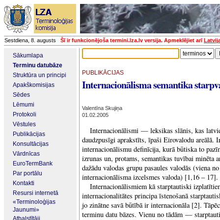
Sestdiena, 8. augusts
Šī ir funkcionējoša termini.lza.lv versija. Apmeklējiet arī
Latvij
Sākumlapa
Terminu datubāze
PUBLIKĀCIJAS
Struktūra un principi
Internacionālisma semantika starpv
Apakškomisijas
Sēdes
Lēmumi
Valentīna Skujiņa
Protokoli
01.02.2005
Vēstules
Internacionālismi — leksikas slānis, kas latvi
Publikācijas
daudzpusīgi aprakstīts, īpaši Eirovalodu areālā. Ir
Konsultācijas
internacionālismu definīcija, kurā būtiska to pazī
Vārdnīcas
izrunas un, protams, semantikas tuvībai minēta arī
EuroTermBank
dažādu valodas grupu pasaules valodās (viena no
Par portālu
internacionālisma izcelsmes valoda) [1,16 – 17].
Kontakti
Internacionālismiem kā starptautiski izplatīti
Resursi internetā
internacionalitātes principa īstenošanā starptauti
«Terminoloģijas
jo zinātne savā būtībā ir internacionāla [2]. Tāpēc
Jaunumi»
terminu datu bāzes. Vienu no tādām — starptaut
Atbalstītāji