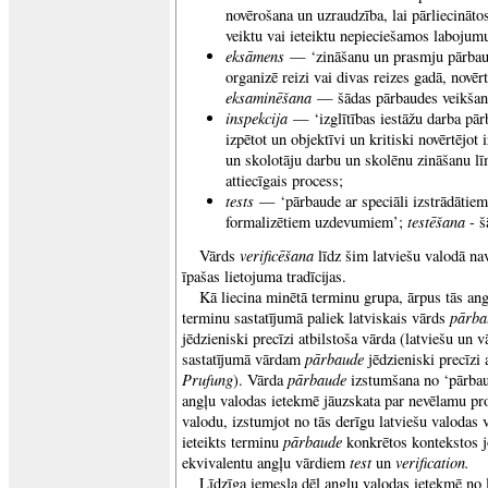
novērošana un uzraudzība, lai pārliecināto
veiktu vai ieteiktu nepieciešamos labojumu
eksāmens
— ‘zināšanu un prasmju pārbaud
organizē reizi vai divas reizes gadā, novērt
eksaminēšana
— šādas pārbaudes veikšan
inspekcija
— ‘izglītības iestāžu darba pār
izpētot un objektīvi un kritiski novērtējot i
un skolotāju darbu un skolēnu zināšanu l
attiecīgais process;
tests
— ‘pārbaude ar speciāli izstrādātiem
testēšana
formalizētiem uzdevumiem’;
- 
verificēšana
Vārds
līdz šim latviešu valodā nav
īpašas lietojuma tradīcijas.
Kā liecina minētā terminu grupa, ārpus tās ang
pārba
terminu sastatījumā paliek latviskais vārds
jēdzieniski precīzi atbilstoša vārda (latviešu un 
pārbaude
sastatījumā vārdam
jēdzieniski precīzi 
Prufung
pārbaude
). Vārda
izstumšana no ‘pārbau
angļu valodas ietekmē jāuzskata par nevēlamu pro
valodu, izstumjot no tās derīgu latviešu valodas 
pārbaude
ieteikts terminu
konkrētos kontekstos 
test
verification.
ekvivalentu angļu vārdiem
un
Līdzīga iemesla dēļ angļu valodas ietekmē no l