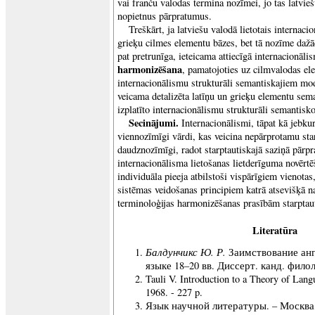
vai franču valodas termina nozīmei, jo tas latvie
nopietnus pārpratumus.
Treškārt, ja latviešu valodā lietotais internaci
grieķu cilmes elementu bāzes, bet tā nozīme dažād
pat pretrunīga, ieteicama attiecīgā internacionāl
harmonizēšana
, pamatojoties uz cilmvalodas e
internacionālismu strukturāli semantiskajiem m
veicama detalizēta latīņu un grieķu elementu sema
izplatīto internacionālismu strukturāli semantisk
Secinājumi.
Internacionālismi, tāpat kā jebkur
viennozīmīgi vārdi, kas veicina nepārprotamu sta
daudznozīmīgi, radot starptautiskajā saziņā pārp
internacionālisma lietošanas lietderīguma novērt
individuāla pieeja atbilstoši vispārīgiem vienota
sistēmas veidošanas principiem katrā atsevišķā na
terminoloģijas harmonizēšanas prasībām starptau
Literatūra
Балдунчикс Ю.
Р.
Заимствование ан
языке 18–20 вв. Диссерт. канд. филол. 
Tauli V. Introduction to a Theory of Lang
1968. - 227 p.
Язык научной литературы. – Москва, 1