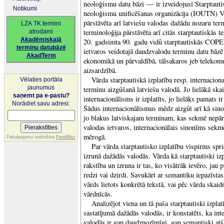
neoloģismu datu bāzi — ir izveidojusi Starptaut
Notikumi
neoloģismu unificēšanas organizācija (IOUTN) Va
pārstāvēta arī latviešu valodas dažādu nozaru ter
LZA TK termini
terminoloģija pārstāvēta arī citās starptautiskās
atrodami
Akadēmiskajā
20. gadsimta 90. gadu vidū starptautiskās C
terminu datubāzē
ietvaros veidotajā daudzvalodu terminu datu bāz
AkadTerm
ekonomikā un pārvaldībā, tālsakaros jeb telekomu
aizsardzībā.
Vārda starptautiskā izplatība resp. internaciona
Vēlaties portāla
jaunumus
terminu aizgūšanā latviešu valodā. Jo lielākā ska
saņemt pa e-pastu?
internacionālisms ir izplatīts, jo lielāks pamats ir
Norādiet savu adresi:
Šādus internacionālismus mēdz aizgūt arī kā sin
jo blakus latviskajam terminam, kas sekmē nepār
valodas ietvaros, internacionālais sinonīms sekm
mērogā.
Pakalpojumu nodrošina
FeedBlitz
Par vārda starptautisko izplatību vispirms spri
izrunā dažādās valodās. Vārda kā starptautiski izp
rakstība un izruna ir tas, ko visātrāk ievēro, jau 
redzi vai dzirdi. Savukārt ar semantiku iepazīstas
vārds lietots konkrētā tekstā, vai pēc vārda ska
vārdnīcās.
Analizējot viena un tā paša starptautiski izpla
sastatījumā dažādās valodās, ir konstatēts, ka in
valodās ir gan daudznozīmīgi, gan semantiski atš