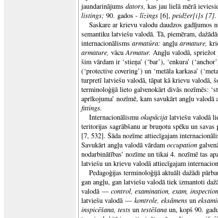
dators,
jaundarinājums
kas jau lielā mērā ieviesi
listings;
līzings
peidžer[i]s [7].
90. gados -
[6],
Saskare ar krievu valodu daudzos gadījumos no
semantiku latviešu valodā. Tā, piemēram, dažādās
armatūra:
armature,
internacionālisms
angļu
kr
armature,
Armatur.
vācu
Angļu valodā, spriežot 
šim vārdam ir ‘stieņa’ (‘bar’), ‘enkura’ (‘anchor’
(‘protective covering’) un ‘metāla karkasa’ (‘me
turpretī latviešu valodā, tāpat kā krievu valodā, 
terminoloģijā lieto galvenokārt divās nozīmēs: ‘
aprīkojuma’ nozīmē, kam savukārt angļu valodā a
fittings.
okupācija
Internacionālismu
latviešu valodā li
teritorijas sagrābšanu ar bruņotu spēku un savas 
[7, 532]. Šāda nozīme attiecīgajam internacionāli
occupation
Savukārt angļu valodā vārdam
galven
nodarbinātības’ nozīme un tikai 4. nozīmē tas ap
latviešu un krievu valodā attiecīgajam internaci
Pedagoģijas terminoloģijā aktuāli dažādi pārb
gan angļu, gan latviešu valodā tiek izmantoti daž
control, examination, exam, inspection, 
valodā —
kontrole, eksāmens
eksami
latviešu valodā —
un
inspicēšana, tests
testēšana
un
un, kopš 90. gadu