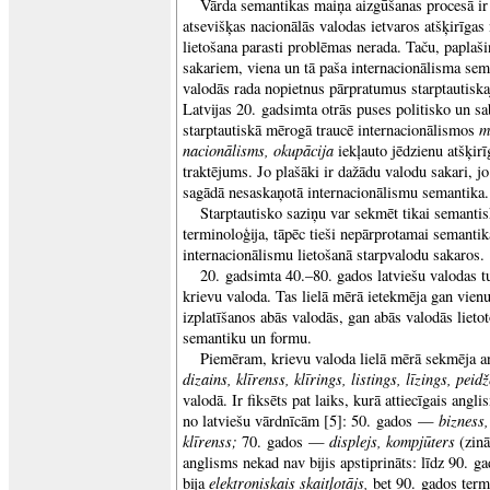
Vārda semantikas maiņa aizgūšanas procesā ir
atsevišķas nacionālās valodas ietvaros atšķirīga
lietošana parasti problēmas nerada. Taču, paplaši
sakariem, viena un tā paša internacionālisma sem
valodās rada nopietnus pārpratumus starptautisk
Latvijas 20. gadsimta otrās puses politisko un sa
m
starptautiskā mērogā traucē internacionālismos
nacionālisms, okupācija
iekļauto jēdzienu atšķirī
traktējums. Jo plašāki ir dažādu valodu sakari, j
sagādā nesaskaņotā internacionālismu semantika.
Starptautisko saziņu var sekmēt tikai semantis
terminoloģija, tāpēc tieši nepārprotamai semantik
internacionālismu lietošanā starpvalodu sakaros.
20. gadsimta 40.–80. gados latviešu valodas t
krievu valoda. Tas lielā mērā ietekmēja gan vie
izplatīšanos abās valodās, gan abās valodās lieto
semantiku un formu.
Piemēram, krievu valoda lielā mērā sekmēja 
dizains, klīrenss, klīrings, listings, līzings, peid
valodā. Ir fiksēts pat laiks, kurā attiecīgais ang
bizness
no latviešu vārdnīcām [5]: 50. gados —
klīrenss;
displejs, kompjūters
70. gados —
(zinā
anglisms nekad nav bijis apstiprināts: līdz 90. ga
elektroniskais skaitļotājs,
bija
bet 90. gados term