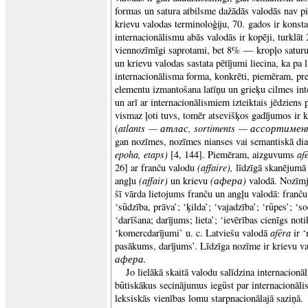
formas un satura atbilsme dažādās valodās nav pil
krievu valodas terminoloģiju, 70. gados ir konst
internacionālismu abās valodās ir kopēji, turklāt
viennozīmīgi saprotami, bet 8% — kropļo saturu 
un krievu valodas sastata pētījumi liecina, ka pa l
internacionālisma forma, konkrēti, piemēram, pre
elementu izmantošana latīņu un grieķu cilmes int
un arī ar internacionālismiem izteiktais jēdziens p
vismaz ļoti tuvs, tomēr atsevišķos gadījumos ir 
atlants —
атлас, sortiments —
ассортимент,
(
gan nozīmes, nozīmes nianses vai semantiskā dia
epoha, etaps)
af
[4, 144]. Piemēram, aizguvums
(affaire),
26] ar franču valodu
līdzīgā skanējumā
(affair)
(афера)
angļu
un krievu
valodā. Nozīmj
šī vārda lietojums franču un angļu valodā: franču
‘sūdzība, prāva’; ‘ķilda’; ‘vajadzība’; ‘rūpes’; ‘so
‘darīšana; darījums; lieta’; ‘ievērības cienīgs not
afēra
‘komercdarījumi’ u. c. Latviešu valodā
ir 
pasākums, darījums’. Līdzīga nozīme ir krievu v
афера.
Jo lielākā skaitā valodu salīdzina internacionā
būtiskākus secinājumus iegūst par internacionālis
leksiskās vienības lomu starpnacionālajā saziņā.