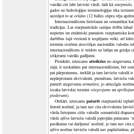
starpnieks
vairāki citi labi latviski vārdi, tādi kā
gados no hidroloģijas terminoloģijas tika izstum
orkāns
aizstājot to ar
(12 balles stipra vēja apzīm
Internacionālismu lietošanai un semantikai kat
tradīcijas. Lai starptautiskās saziņas ērtību labad
nopietns un zinātniski pamatots starptautisku ko
darbības šajā virzienā ir iespējams veikt, arī kārt
terminu sistēmu atsevišķas nacionālās valodas iet
internacionālisms ir veidots uz latīņu un grieķu 
izšķirami vairāki gadījumi.
atteikties
Pirmkārt, ieteicams
no aizguvuma, ku
ziņā, ir uzskatāms par internacionālismu, bet sem
pat pārpratumus, turklāt ja tam latviešu valodā ir
nepārprotami ekvivalenti, piemēram, latviešu va
armatūra
paturēt aizguvumu
, jo attiecīgās nozīm
stiegrojums
aprīkoju
izsaka latviskie termini
un
piederumi).
paturēt
Otrkārt, ieteicams
starptautiski izpla
lietotā nozīmē, ja tam nav cita ekvivalenta latvieš
vārda lietojums citās valodās semantiskā diapazo
afēra
vārds
latviešu valodā joprojām paturams ‘n
pasākuma vai darījuma’ nozīmē, jo tam nav cita 
afēra
nozīme latviešu valodā nav paplašināma, pie