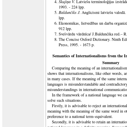
Skujiņa V.
Latviešu terminoloģijas izstrāde
1993. - 224 lpp.
Baldunčiks J
. Anglicismi latviešu valodā.
lpp.
Ekonomikas, lietvedības un darba organizā
912 lpp.
Svešvārdu vārdnīca/ J.Baldunčika red.– R
The Concise Oxford Dictionary. Ninth Ed
Press, 1995. - 1673 p.
Semantics of Internationalisms from the In
Summary
Comparing the meaning of an internationalism 
shows that internationalisms, like other words, ar
in many cases. If the meaning of the same interna
languages is misunderstandable and contradictory,
misunderstandings in international communicatio
In the framework of a national language we ca
solve such situations.
Firstly, it is advisable to reject an internatio
meaning with the meaning of the same word in ot
preference to a national term–equivalent.
Secondly, it is advisable to retain an internati