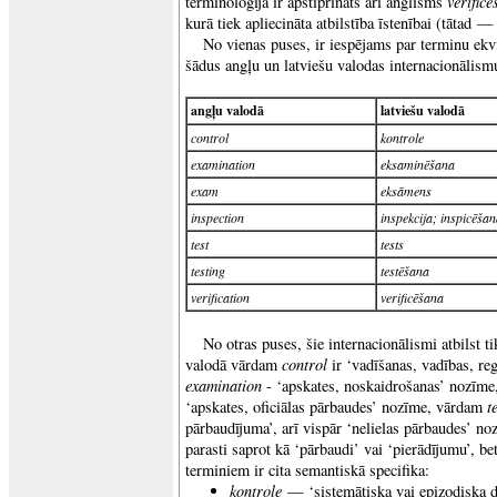
verific
terminoloģijā ir apstiprināts arī anglisms
kurā tiek apliecināta atbilstība īstenībai (tātad 
No vienas puses, ir iespējams par terminu ekvi
šādus angļu un latviešu valodas internacionālism
angļu valodā
latviešu valodā
control
kontrole
examination
eksaminēšana
exam
eksāmens
inspection
inspekcija; inspicēša
test
tests
testing
testēšana
verification
verificēšana
No otras puses, šie internacionālismi atbilst t
control
valodā vārdam
ir ‘vadīšanas, vadības, r
examination
- ‘apskates, noskaidrošanas’ nozīm
t
‘apskates, oficiālas pārbaudes’ nozīme, vārdam
pārbaudījuma’, arī vispār ‘nelielas pārbaudes’ n
parasti saprot kā ‘pārbaudi’ vai ‘pierādījumu’, bet
terminiem ir cita semantiskā specifika:
kontrole
— ‘sistemātiska vai epizodiska 