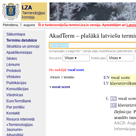
Piektdiena, 7. augusts
Šī ir funkcionējoša termini.lza.lv versija. Apmeklējiet arī
Latvi
AkadTerm – plašākā latviešu termi
Sākumlapa
Terminu datubāze
Struktūra un principi
Izmantojiet zvaigznīti * vārda daļu meklēšanai (piemēram, da
Apakškomisijas
Visas ▾
Visas ▾
Nozares:
Kolekcijas:
Sēdes
Lēmumi
Jūs meklējāt
vocal score
Protokoli
EN
Atrasts 1 termins
vocal score
Vēstules
LV
klavierizvilku
Publikācijas
▪
vocal score
Konsultācijas
Vārdnīcas
vocal scor
EN
EuroTermBank
klavieriz
LV
Par portālu
Definīcija:
P
Kontakti
aranžēts tau
Resursi internetā
AACR: Angļu
«Terminoloģijas
Informācijas
Jaunumi»
Atbalstītāji