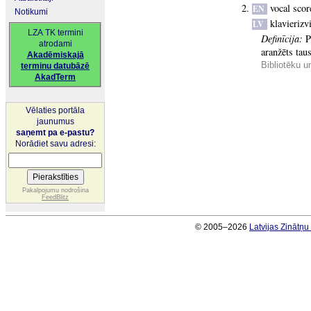
vocal scor
EN
Notikumi
klavieriz
LV
LZA TK termini
Definīcija:
P
atrodami
aranžēts tau
Akadēmiskajā
Bibliotēku u
terminu datubāzē
AkadTerm
Vēlaties portāla
jaunumus
saņemt pa e-pastu?
Norādiet savu adresi:
Pakalpojumu nodrošina
FeedBlitz
© 2005–2026
Latvijas Zinātņ