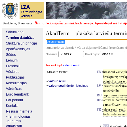
Sestdiena, 8. augusts
Šī ir funkcionējoša termini.lza.lv versija. Apmeklējiet arī
Latvij
AkadTerm – plašākā latviešu termi
Sākumlapa
Terminu datubāze
Struktūra un principi
Izmantojiet zvaigznīti * vārda daļu meklēšanai (piemēram, da
Apakškomisijas
Visas ▾
Visas ▾
Nozares:
Kolekcijas:
Sēdes
Lēmumi
Jūs meklējāt
valeur seuil
Protokoli
Atrasti 2 termini
EN
threshold value
;
t
Vēstules
breakpoint
;
breakp
Publikācijas
▪
point of an assay
valeur seuil
Konsultācijas
▪
LV
slieksnis
;
sliekšņv
valeur seuil
épidémiologique
Vārdnīcas
robežvērtība
EuroTermBank
RU
пороговое значе
DE
Schwelle
;
Schwell
Par portālu
Cut-Off-Wert
;
Tes
Kontakti
FR
valeur seuil
;
seuil
;
Resursi internetā
fixée
;
valeur-seuil
«Terminoloģijas
Jaunumi»
Atbalstītāji
EN
threshold
;
th