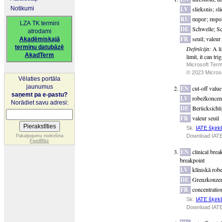
Notikumi
LV
slieksnis
;
sl
RU
порог
;
поро
LZA TK termini
DE
Schwelle
;
Sc
atrodami
FR
seuil
;
valeur 
Akadēmiskajā
terminu datubāzē
Definīcija:
A l
AkadTerm
limit, it can tri
Microsoft Term
© 2023 Microsof
Vēlaties portāla
jaunumus
EN
cut-off value
saņemt pa e-pastu?
LV
robežkoncent
Norādiet savu adresi:
DE
Berücksicht
FR
valeur seuil
Sk.
IATE šķirkl
Download IATE
Pakalpojumu nodrošina
FeedBlitz
EN
clinical brea
breakpoint
LV
klīniskā rob
DE
Grenzkonzen
FR
concentration
Sk.
IATE šķirkl
Download IATE