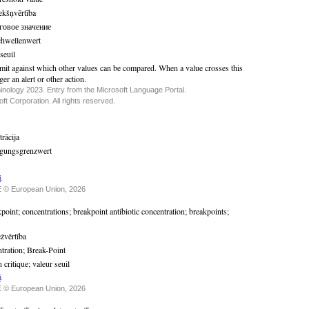
iekšņvērtība
говое значение
hwellenwert
seuil
imit against which other values can be compared. When a value crosses this
gger an alert or other action.
inology 2023. Entry from the Microsoft Language Portal.
t Corporation. All rights reserved.
rācija
igungsgrenzwert
i
.
 © European Union, 2026
kpoint
;
concentrations
;
breakpoint antibiotic concentration
;
breakpoints
;
ežvērtība
tration
;
Break-Point
 critique
;
valeur seuil
i
.
 © European Union, 2026