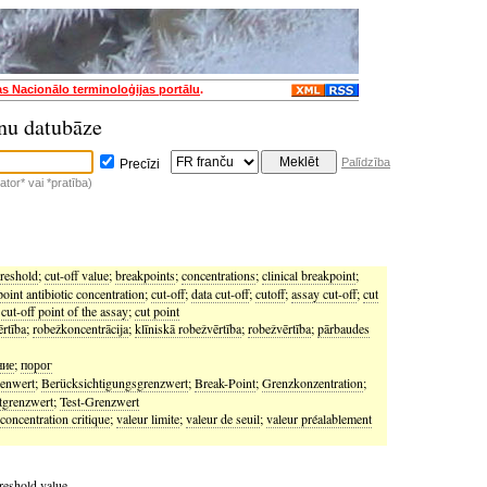
as Nacionālo terminoloģijas portālu
.
nu datubāze
Palīdzība
Precīzi
tor* vai *pratība)
hreshold
;
cut-off value
;
breakpoints
;
concentrations
;
clinical breakpoint
;
oint antibiotic concentration
;
cut-off
;
data cut-off
;
cutoff
;
assay cut-off
;
cut
;
cut-off point of the assay
;
cut point
ērtība
;
robežkoncentrācija
;
klīniskā robežvērtība
;
robežvērtība
;
pārbaudes
ние
;
порог
enwert
;
Berücksichtigungsgrenzwert
;
Break-Point
;
Grenzkonzentration
;
tgrenzwert
;
Test-Grenzwert
concentration critique
;
valeur limite
;
valeur de seuil
;
valeur préalablement
reshold value