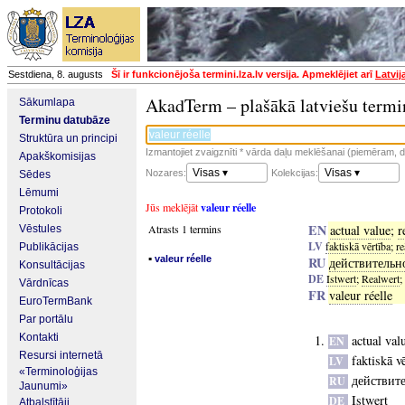
Sestdiena, 8. augusts
Šī ir funkcionējoša termini.lza.lv versija. Apmeklējiet arī
Latvij
AkadTerm – plašākā latviešu termi
Sākumlapa
Terminu datubāze
Struktūra un principi
Izmantojiet zvaigznīti * vārda daļu meklēšanai (piemēram, da
Apakškomisijas
Visas ▾
Visas ▾
Nozares:
Kolekcijas:
Sēdes
Lēmumi
Jūs meklējāt
valeur réelle
Protokoli
EN
Atrasts 1 termins
actual value
;
r
Vēstules
LV
faktiskā vērtība
;
re
Publikācijas
▪
valeur réelle
RU
действительн
Konsultācijas
DE
Istwert
;
Realwert
;
Vārdnīcas
FR
valeur réelle
EuroTermBank
Par portālu
Kontakti
actual val
EN
Resursi internetā
faktiskā v
LV
«Terminoloģijas
действит
RU
Jaunumi»
Istwert
DE
Atbalstītāji