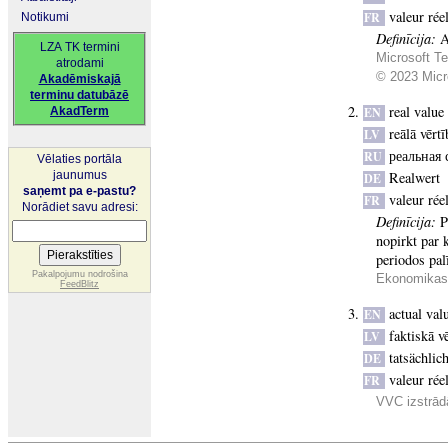
valeur rée
FR
Notikumi
Definīcija:
A
LZA TK termini
Microsoft Te
atrodami
© 2023 Micro
Akadēmiskajā
terminu datubāzē
real value
AkadTerm
EN
reālā vērtī
LV
реальная 
RU
Vēlaties portāla
jaunumus
Realwert
DE
saņemt pa e-pastu?
valeur rée
FR
Norādiet savu adresi:
Definīcija:
P
nopirkt par
periodos pal
Pakalpojumu nodrošina
Ekonomikas 
FeedBlitz
actual val
EN
faktiskā v
LV
tatsächlic
DE
valeur rée
FR
VVC izstrādā