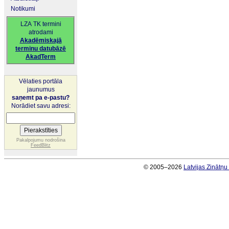
Notikumi
LZA TK termini
atrodami
Akadēmiskajā
terminu datubāzē
AkadTerm
Vēlaties portāla
jaunumus
saņemt pa e-pastu?
Norādiet savu adresi:
Pakalpojumu nodrošina
FeedBlitz
© 2005–2026
Latvijas Zinātņ