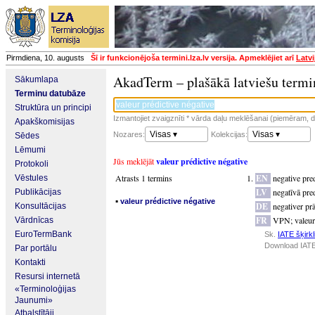
Pirmdiena, 10. augusts
Šī ir funkcionējoša termini.lza.lv versija. Apmeklējiet arī
Latvi
AkadTerm – plašākā latviešu termi
Sākumlapa
Terminu datubāze
Struktūra un principi
Izmantojiet zvaigznīti * vārda daļu meklēšanai (piemēram, da
Apakškomisijas
Visas ▾
Visas ▾
Nozares:
Kolekcijas:
Sēdes
Lēmumi
Jūs meklējāt
valeur prédictive négative
Protokoli
Atrasts 1 termins
EN
negative pre
Vēstules
LV
negatīvā pred
Publikācijas
▪
valeur prédictive négative
DE
negativer pr
Konsultācijas
FR
VPN
;
valeur
Vārdnīcas
EuroTermBank
Sk.
IATE šķirkl
Download IATE
Par portālu
Kontakti
Resursi internetā
«Terminoloģijas
Jaunumi»
Atbalstītāji