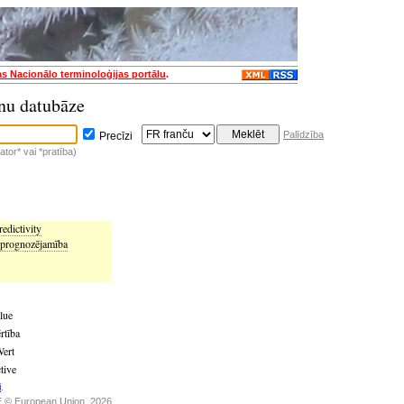
as Nacionālo terminoloģijas portālu
.
nu datubāze
Palīdzība
Precīzi
tor* vai *pratība)
redictivity
prognozējamība
alue
rtība
Wert
tive
i
.
 © European Union, 2026