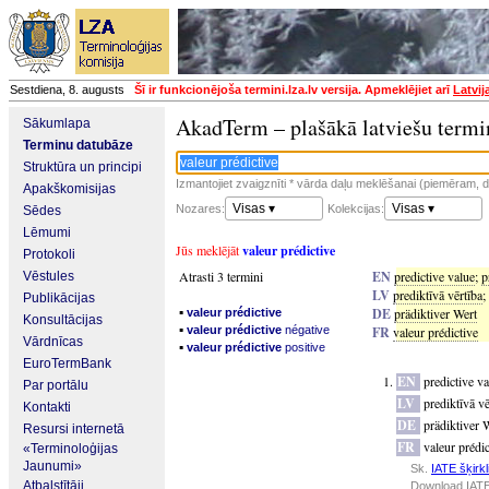
Sestdiena, 8. augusts
Šī ir funkcionējoša termini.lza.lv versija. Apmeklējiet arī
Latvij
AkadTerm – plašākā latviešu termi
Sākumlapa
Terminu datubāze
Struktūra un principi
Izmantojiet zvaigznīti * vārda daļu meklēšanai (piemēram, da
Apakškomisijas
Visas ▾
Visas ▾
Nozares:
Kolekcijas:
Sēdes
Lēmumi
Jūs meklējāt
valeur prédictive
Protokoli
Atrasti 3 termini
EN
predictive value
;
p
Vēstules
LV
prediktīvā vērtība
;
Publikācijas
▪
DE
prädiktiver Wert
valeur prédictive
Konsultācijas
▪
valeur prédictive
négative
FR
valeur prédictive
Vārdnīcas
▪
valeur prédictive
positive
EuroTermBank
EN
predictive v
Par portālu
LV
prediktīvā vē
Kontakti
DE
prädiktiver 
Resursi internetā
FR
valeur prédic
«Terminoloģijas
Jaunumi»
Sk.
IATE šķirkl
Atbalstītāji
Download IATE