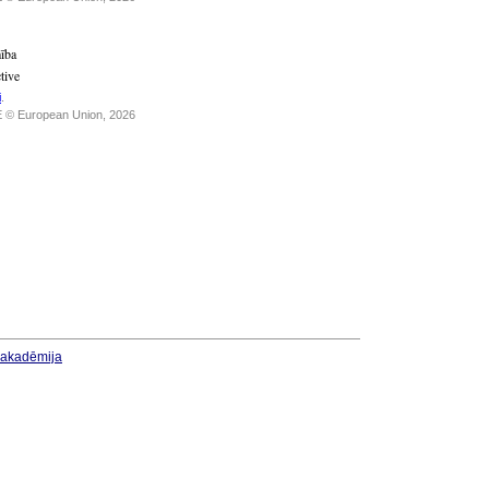
ība
tive
i
.
 © European Union, 2026
u akadēmija