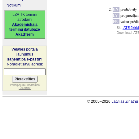
Notikumi
EN
predictivity
LZA TK termini
LV
prognozējam
atrodami
FR
valeur prédic
Akadēmiskajā
Sk.
IATE šķirkl
terminu datubāzē
Download IATE
AkadTerm
Vēlaties portāla
jaunumus
saņemt pa e-pastu?
Norādiet savu adresi:
Pakalpojumu nodrošina
FeedBlitz
© 2005–2026
Latvijas Zinātņ