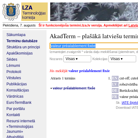
Piektdiena, 7. augusts
Šī ir funkcionējoša termini.lza.lv versija. Apmeklējiet arī
Latvi
AkadTerm – plašākā latviešu termi
Sākumlapa
Terminu datubāze
Struktūra un principi
Izmantojiet zvaigznīti * vārda daļu meklēšanai (piemēram, da
Apakškomisijas
Visas ▾
Visas ▾
Nozares:
Kolekcijas:
Sēdes
Lēmumi
Jūs meklējāt
valeur préalablement fixée
Protokoli
Atrasts 1 termins
EN
cut-off
;
cutof
Vēstules
LV
robežvērtība
Publikācijas
▪
valeur préalablement fixée
DE
Berücksicht
Konsultācijas
FR
valeur préal
Vārdnīcas
EuroTermBank
Sk.
IATE šķirkl
Download IATE
Par portālu
Kontakti
Resursi internetā
«Terminoloģijas
Jaunumi»
Atbalstītāji