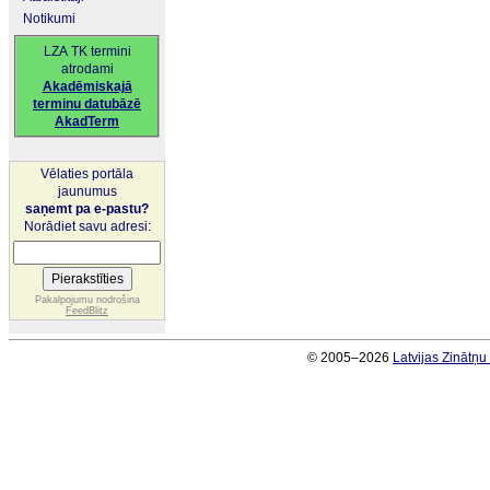
Notikumi
LZA TK termini
atrodami
Akadēmiskajā
terminu datubāzē
AkadTerm
Vēlaties portāla
jaunumus
saņemt pa e-pastu?
Norādiet savu adresi:
Pakalpojumu nodrošina
FeedBlitz
© 2005–2026
Latvijas Zinātņ