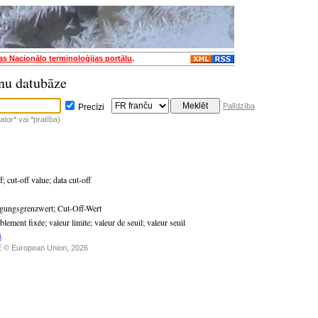
jas Nacionālo terminoloģijas portālu
.
nu datubāze
Palīdzība
Precīzi
tor* vai *pratība)
f
;
cut-off value
;
data cut-off
igungsgrenzwert
;
Cut-Off-Wert
ablement fixée
;
valeur limite
;
valeur de seuil
;
valeur seuil
i
.
 © European Union, 2026