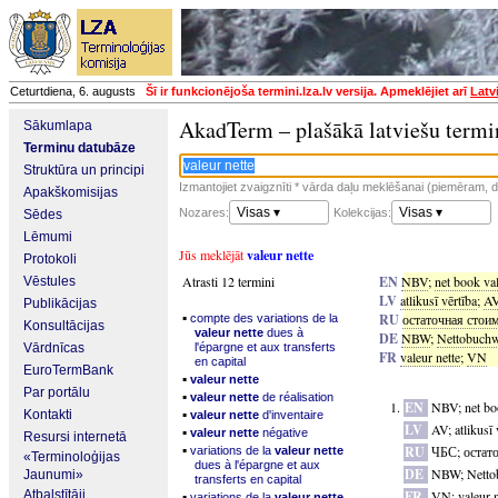
Ceturtdiena, 6. augusts
Šī ir funkcionējoša termini.lza.lv versija. Apmeklējiet arī
Latv
AkadTerm – plašākā latviešu termi
Sākumlapa
Terminu datubāze
Struktūra un principi
Izmantojiet zvaigznīti * vārda daļu meklēšanai (piemēram, da
Apakškomisijas
Visas ▾
Visas ▾
Nozares:
Kolekcijas:
Sēdes
Lēmumi
Jūs meklējāt
valeur nette
Protokoli
Atrasti 12 termini
EN
NBV
;
net book va
Vēstules
LV
atlikusī vērtība
;
A
Publikācijas
▪
RU
остаточная стои
compte des variations de la
Konsultācijas
valeur nette
dues à
DE
NBW
;
Nettobuchw
Vārdnīcas
l'épargne et aux transferts
FR
valeur nette
;
VN
en capital
EuroTermBank
▪
valeur nette
Par portālu
▪
valeur nette
de réalisation
EN
NBV
;
net bo
▪
Kontakti
valeur nette
d'inventaire
LV
AV
;
atlikusī 
▪
valeur nette
négative
Resursi internetā
▪
RU
ЧБС
;
остат
variations de la
valeur nette
«Terminoloģijas
dues à l'épargne et aux
DE
NBW
;
Netto
Jaunumi»
transferts en capital
Atbalstītāji
▪
FR
VN
;
valeur n
variations de la
valeur nette