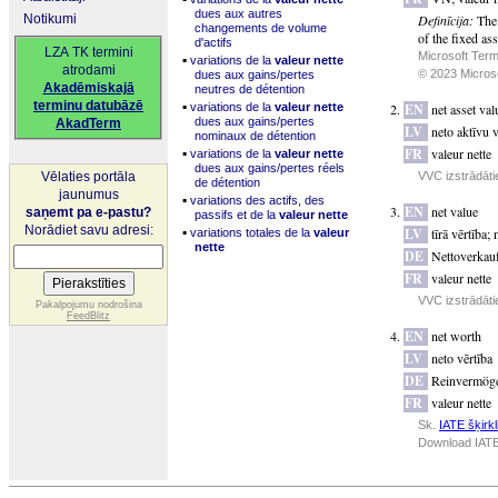
dues aux autres
Notikumi
Definīcija:
The 
changements de volume
of the fixed as
d'actifs
LZA TK termini
Microsoft Term
▪
variations de la
valeur nette
atrodami
© 2023 Microsof
dues aux gains/pertes
Akadēmiskajā
neutres de détention
▪
terminu datubāzē
variations de la
valeur nette
EN
net asset val
dues aux gains/pertes
AkadTerm
LV
neto aktīvu v
nominaux de détention
▪
FR
valeur nette
variations de la
valeur nette
dues aux gains/pertes réels
Vēlaties portāla
VVC izstrādāti
de détention
jaunumus
▪
variations des actifs, des
EN
net value
saņemt pa e-pastu?
passifs et de la
valeur nette
Norādiet savu adresi:
▪
LV
tīrā vērtība
;
variations totales de la
valeur
nette
DE
Nettoverkau
FR
valeur nette
VVC izstrādāti
Pakalpojumu nodrošina
FeedBlitz
EN
net worth
LV
neto vērtība
DE
Reinvermög
FR
valeur nette
Sk.
IATE šķirkl
Download IATE