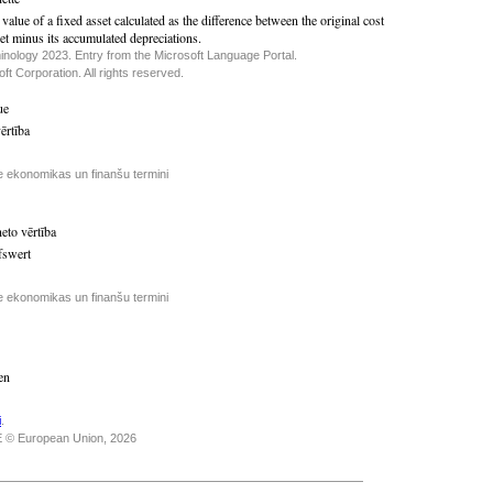
value of a fixed asset calculated as the difference between the original cost
set minus its accumulated depreciations.
inology 2023. Entry from the Microsoft Language Portal.
t Corporation. All rights reserved.
ue
ērtība
e ekonomikas un finanšu termini
neto vērtība
fswert
e ekonomikas un finanšu termini
en
i
.
 © European Union, 2026