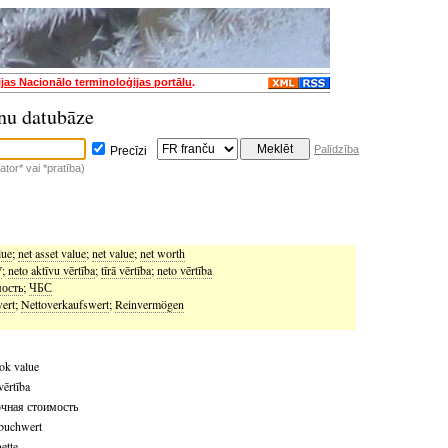
ijas Nacionālo terminoloģijas portālu
.
nu datubāze
Palīdzība
Precīzi
tor* vai *pratība)
lue
;
net asset value
;
net value
;
net worth
V
;
neto aktīvu vērtība
;
tīrā vērtība
;
neto vērtība
мость
;
ЧБС
ert
;
Nettoverkaufswert
;
Reinvermögen
ok value
vērtība
очная стоимость
buchwert
ette