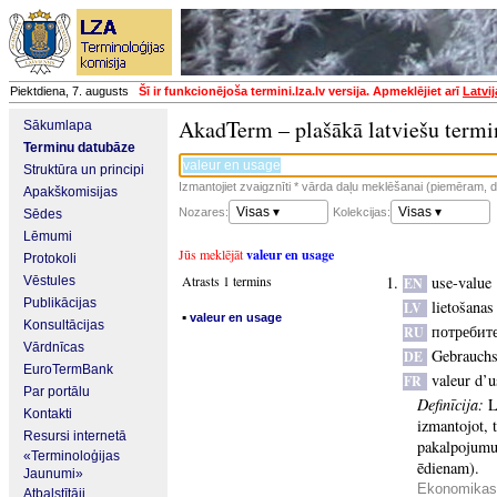
Piektdiena, 7. augusts
Šī ir funkcionējoša termini.lza.lv versija. Apmeklējiet arī
Latvi
AkadTerm – plašākā latviešu termi
Sākumlapa
Terminu datubāze
Struktūra un principi
Izmantojiet zvaigznīti * vārda daļu meklēšanai (piemēram, da
Apakškomisijas
Visas ▾
Visas ▾
Nozares:
Kolekcijas:
Sēdes
Lēmumi
Jūs meklējāt
valeur en usage
Protokoli
Atrasts 1 termins
use-value
Vēstules
EN
Publikācijas
lietošanas
LV
▪
valeur en usage
Konsultācijas
потребит
RU
Vārdnīcas
Gebrauchs
DE
EuroTermBank
valeur d’
FR
Par portālu
Definīcija:
L
Kontakti
izmantojot, 
Resursi internetā
pakalpojumu 
«Terminoloģijas
ēdienam).
Jaunumi»
Ekonomikas 
Atbalstītāji