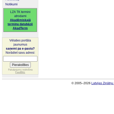
Notikumi
LZA TK termini
atrodami
Akadēmiskajā
terminu datubāzē
AkadTerm
Vēlaties portāla
jaunumus
saņemt pa e-pastu?
Norādiet savu adresi:
Pakalpojumu nodrošina
FeedBlitz
© 2005–2026
Latvijas Zinātņ