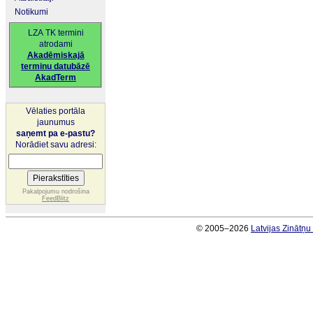
Notikumi
LZA TK termini
atrodami
Akadēmiskajā
terminu datubāzē
AkadTerm
Vēlaties portāla
jaunumus
saņemt pa e-pastu?
Norādiet savu adresi:
Pakalpojumu nodrošina
FeedBlitz
© 2005–2026
Latvijas Zinātņ