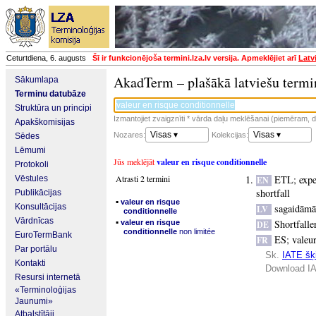
Ceturtdiena, 6. augusts
Šī ir funkcionējoša termini.lza.lv versija. Apmeklējiet arī
Latv
AkadTerm – plašākā latviešu termi
Sākumlapa
Terminu datubāze
Struktūra un principi
Izmantojiet zvaigznīti * vārda daļu meklēšanai (piemēram, da
Apakškomisijas
Visas ▾
Visas ▾
Nozares:
Kolekcijas:
Sēdes
Lēmumi
Jūs meklējāt
valeur en risque conditionnelle
Protokoli
Atrasti 2 termini
ETL
;
expe
Vēstules
EN
shortfall
Publikācijas
▪
valeur en risque
Konsultācijas
sagaidāmā
LV
conditionnelle
Vārdnīcas
▪
Shortfall
valeur en risque
DE
conditionnelle
non limitée
EuroTermBank
ES
;
valeur
FR
Par portālu
Sk.
IATE šķi
Kontakti
Download IA
Resursi internetā
«Terminoloģijas
Jaunumi»
Atbalstītāji