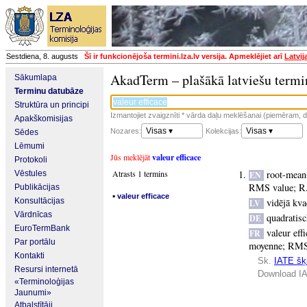
Sestdiena, 8. augusts
Šī ir funkcionējoša termini.lza.lv versija. Apmeklējiet arī
Latvij
AkadTerm – plašākā latviešu termi
Sākumlapa
Terminu datubāze
Struktūra un principi
Izmantojiet zvaigznīti * vārda daļu meklēšanai (piemēram, da
Apakškomisijas
Visas ▾
Visas ▾
Nozares:
Kolekcijas:
Sēdes
Lēmumi
Jūs meklējāt
valeur efficace
Protokoli
Atrasts 1 termins
root-mean
Vēstules
EN
RMS value
;
R
Publikācijas
▪
valeur efficace
Konsultācijas
vidējā kva
LV
Vārdnīcas
quadratisc
DE
EuroTermBank
valeur eff
FR
Par portālu
moyenne
;
RM
Kontakti
Sk.
IATE šķi
Resursi internetā
Download IA
«Terminoloģijas
Jaunumi»
Atbalstītāji