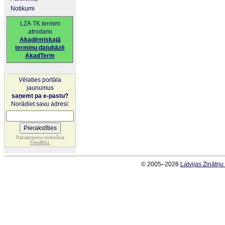
Notikumi
LZA TK termini
atrodami
Akadēmiskajā
terminu datubāzē
AkadTerm
Vēlaties portāla
jaunumus
saņemt pa e-pastu?
Norādiet savu adresi:
Pakalpojumu nodrošina
FeedBlitz
© 2005–2026
Latvijas Zinātņ