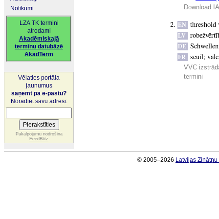
Download IA
Notikumi
LZA TK termini
threshold 
EN
atrodami
robežvērtī
LV
Akadēmiskajā
Schwellen
DE
terminu datubāzē
AkadTerm
seuil
;
vale
FR
VVC izstrādā
termini
Vēlaties portāla
jaunumus
saņemt pa e-pastu?
Norādiet savu adresi:
Pakalpojumu nodrošina
FeedBlitz
© 2005–2026
Latvijas Zinātņ