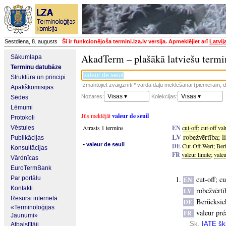
Sestdiena, 8. augusts
Šī ir funkcionējoša termini.lza.lv versija. Apmeklējiet arī
Latvij
AkadTerm – plašākā latviešu termi
Sākumlapa
Terminu datubāze
Struktūra un principi
Izmantojiet zvaigznīti * vārda daļu meklēšanai (piemēram, da
Apakškomisijas
Visas ▾
Visas ▾
Nozares:
Kolekcijas:
Sēdes
Lēmumi
Jūs meklējāt
valeur de seuil
Protokoli
Atrasts 1 termins
EN
cut-off
;
cut-off val
Vēstules
LV
robežvērtība
;
l
Publikācijas
▪
valeur de seuil
DE
Cut-Off-Wert
;
Ber
Konsultācijas
FR
valeur limite
;
valeu
Vārdnīcas
EuroTermBank
Par portālu
cut-off
;
cu
EN
Kontakti
robežvērtī
LV
Resursi internetā
Berücksic
DE
«Terminoloģijas
valeur pré
FR
Jaunumi»
Sk.
IATE šķi
Atbalstītāji