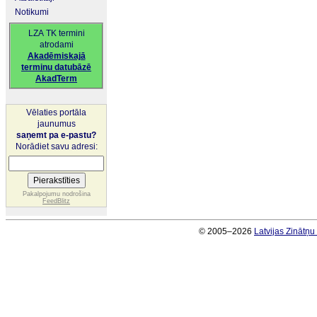
Notikumi
LZA TK termini
atrodami
Akadēmiskajā
terminu datubāzē
AkadTerm
Vēlaties portāla
jaunumus
saņemt pa e-pastu?
Norādiet savu adresi:
Pakalpojumu nodrošina
FeedBlitz
© 2005–2026
Latvijas Zinātņ