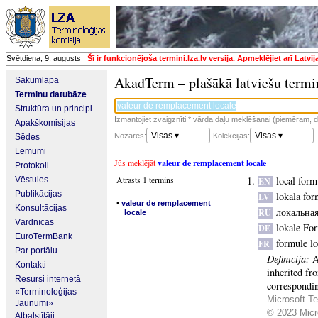
Svētdiena, 9. augusts
Šī ir funkcionējoša termini.lza.lv versija. Apmeklējiet arī
Latvij
AkadTerm – plašākā latviešu termi
Sākumlapa
Terminu datubāze
Struktūra un principi
Izmantojiet zvaigznīti * vārda daļu meklēšanai (piemēram, da
Apakškomisijas
Visas ▾
Visas ▾
Nozares:
Kolekcijas:
Sēdes
Lēmumi
Jūs meklējāt
valeur de remplacement locale
Protokoli
Atrasts 1 termins
local form
Vēstules
EN
Publikācijas
lokālā for
LV
▪
valeur de remplacement
Konsultācijas
локальна
RU
locale
Vārdnīcas
lokale Fo
DE
EuroTermBank
formule lo
FR
Par portālu
Definīcija:
A
Kontakti
inherited fr
Resursi internetā
correspondin
«Terminoloģijas
Microsoft Te
Jaunumi»
© 2023 Micro
Atbalstītāji