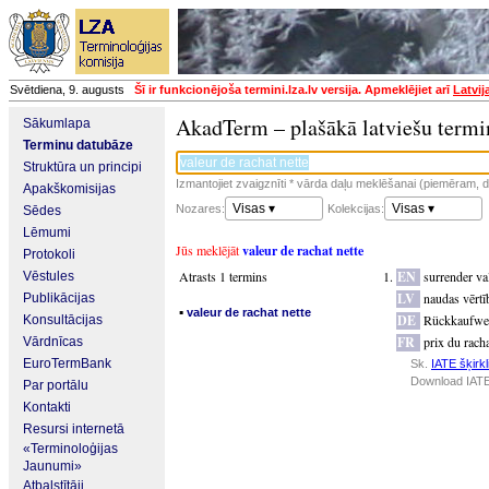
Svētdiena, 9. augusts
Šī ir funkcionējoša termini.lza.lv versija. Apmeklējiet arī
Latvij
AkadTerm – plašākā latviešu termi
Sākumlapa
Terminu datubāze
Struktūra un principi
Izmantojiet zvaigznīti * vārda daļu meklēšanai (piemēram, da
Apakškomisijas
Visas ▾
Visas ▾
Nozares:
Kolekcijas:
Sēdes
Lēmumi
Jūs meklējāt
valeur de rachat nette
Protokoli
Atrasts 1 termins
EN
surrender va
Vēstules
LV
naudas vērtī
Publikācijas
▪
valeur de rachat nette
DE
Rückkaufwe
Konsultācijas
FR
prix du rach
Vārdnīcas
EuroTermBank
Sk.
IATE šķirkl
Download IATE
Par portālu
Kontakti
Resursi internetā
«Terminoloģijas
Jaunumi»
Atbalstītāji