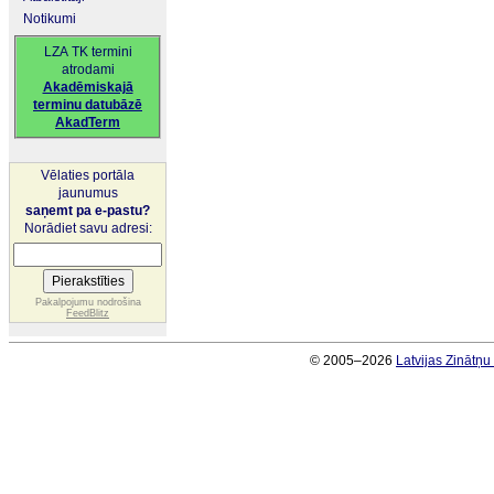
Notikumi
LZA TK termini
atrodami
Akadēmiskajā
terminu datubāzē
AkadTerm
Vēlaties portāla
jaunumus
saņemt pa e-pastu?
Norādiet savu adresi:
Pakalpojumu nodrošina
FeedBlitz
© 2005–2026
Latvijas Zinātņ