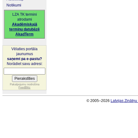
Notikumi
LZA TK termini
atrodami
Akadēmiskajā
terminu datubāzē
AkadTerm
Vēlaties portāla
jaunumus
saņemt pa e-pastu?
Norādiet savu adresi:
Pakalpojumu nodrošina
FeedBlitz
© 2005–2026
Latvijas Zinātņ