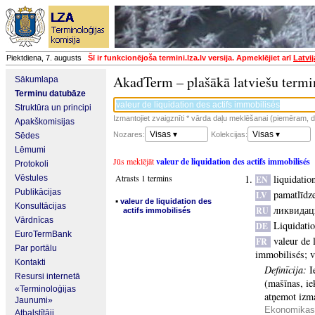
Piektdiena, 7. augusts
Šī ir funkcionējoša termini.lza.lv versija. Apmeklējiet arī
Latvi
AkadTerm – plašākā latviešu termi
Sākumlapa
Terminu datubāze
Struktūra un principi
Izmantojiet zvaigznīti * vārda daļu meklēšanai (piemēram, da
Apakškomisijas
Visas ▾
Visas ▾
Nozares:
Kolekcijas:
Sēdes
Lēmumi
Jūs meklējāt
valeur de liquidation des actifs immobilisés
Protokoli
Atrasts 1 termins
liquidatio
Vēstules
EN
Publikācijas
pamatlīdze
LV
▪
valeur de liquidation des
Konsultācijas
ликвидац
RU
actifs immobilisés
Vārdnīcas
Liquidati
DE
EuroTermBank
valeur de 
FR
Par portālu
immobilisés
;
v
Kontakti
Definīcija:
I
Resursi internetā
(mašīnas, ie
«Terminoloģijas
atņemot izma
Jaunumi»
Ekonomikas 
Atbalstītāji