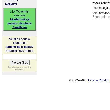
zonas robežā
Notikumi
informācijas
LZA TK termini
tiek apkopot
atrodami
Ekonomikas 
Akadēmiskajā
terminu datubāzē
AkadTerm
Vēlaties portāla
jaunumus
saņemt pa e-pastu?
Norādiet savu adresi:
Pakalpojumu nodrošina
FeedBlitz
© 2005–2026
Latvijas Zinātņ