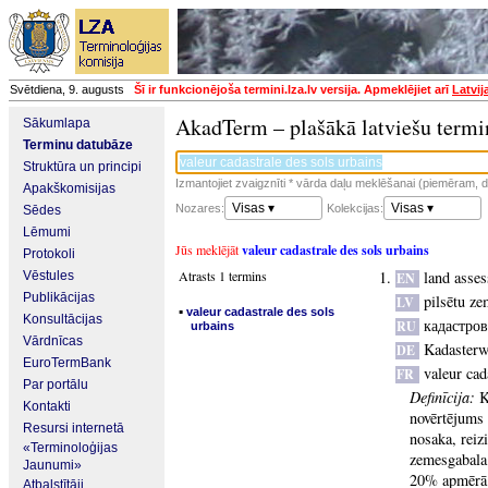
Svētdiena, 9. augusts
Šī ir funkcionējoša termini.lza.lv versija. Apmeklējiet arī
Latvij
AkadTerm – plašākā latviešu termi
Sākumlapa
Terminu datubāze
Struktūra un principi
Izmantojiet zvaigznīti * vārda daļu meklēšanai (piemēram, da
Apakškomisijas
Visas ▾
Visas ▾
Nozares:
Kolekcijas:
Sēdes
Lēmumi
Jūs meklējāt
valeur cadastrale des sols urbains
Protokoli
Atrasts 1 termins
land asses
Vēstules
EN
Publikācijas
pilsētu ze
LV
▪
valeur cadastrale des sols
Konsultācijas
кадастров
RU
urbains
Vārdnīcas
Kadasterw
DE
EuroTermBank
valeur cad
FR
Par portālu
Definīcija:
K
Kontakti
novērtējums
Resursi internetā
nosaka, reiz
«Terminoloģijas
zemesgabala 
Jaunumi»
20% apmērā a
Atbalstītāji