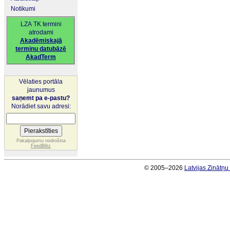
Notikumi
LZA TK termini
atrodami
Akadēmiskajā
terminu datubāzē
AkadTerm
Vēlaties portāla
jaunumus
saņemt pa e-pastu?
Norādiet savu adresi:
Pakalpojumu nodrošina
FeedBlitz
© 2005–2026
Latvijas Zinātņ