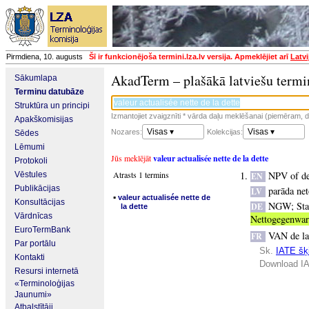
Pirmdiena, 10. augusts
Šī ir funkcionējoša termini.lza.lv versija. Apmeklējiet arī
Latvi
AkadTerm – plašākā latviešu termi
Sākumlapa
Terminu datubāze
Struktūra un principi
Izmantojiet zvaigznīti * vārda daļu meklēšanai (piemēram, da
Apakškomisijas
Visas ▾
Visas ▾
Nozares:
Kolekcijas:
Sēdes
Lēmumi
Jūs meklējāt
valeur actualisée nette de la dette
Protokoli
Atrasts 1 termins
NPV of de
Vēstules
EN
Publikācijas
parāda net
LV
▪
valeur actualisée nette de
Konsultācijas
NGW
;
Sta
DE
la dette
Vārdnīcas
Nettogegenwar
EuroTermBank
VAN de la
FR
Par portālu
Sk.
IATE šķi
Kontakti
Download IA
Resursi internetā
«Terminoloģijas
Jaunumi»
Atbalstītāji