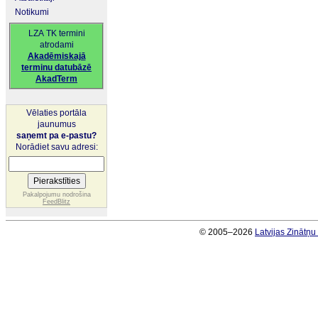
Notikumi
LZA TK termini
atrodami
Akadēmiskajā
terminu datubāzē
AkadTerm
Vēlaties portāla
jaunumus
saņemt pa e-pastu?
Norādiet savu adresi:
Pakalpojumu nodrošina
FeedBlitz
© 2005–2026
Latvijas Zinātņ