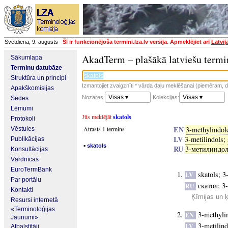
Svētdiena, 9. augusts
Šī ir funkcionējoša termini.lza.lv versija. Apmeklējiet arī
Latvij
AkadTerm – plašākā latviešu termi
Sākumlapa
Terminu datubāze
Struktūra un principi
Izmantojiet zvaigznīti * vārda daļu meklēšanai (piemēram, da
Apakškomisijas
Visas ▾
Visas ▾
Nozares:
Kolekcijas:
Sēdes
Lēmumi
Jūs meklējāt
skatols
Protokoli
EN
Atrasts 1 termins
3-methylindol
Vēstules
LV
3-metilindols
;
Publikācijas
▪
skatols
RU
3-метилиндо
Konsultācijas
Vārdnīcas
EuroTermBank
skatols
;
3
LV
Par portālu
скатол
;
3
RU
Kontakti
Ķīmijas un 
Resursi internetā
«Terminoloģijas
3-methyli
EN
Jaunumi»
3-metilind
LV
Atbalstītāji