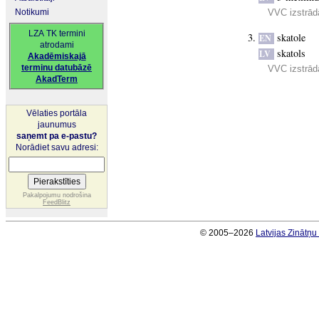
Notikumi
VVC izstrād
LZA TK termini
skatole
EN
atrodami
skatols
LV
Akadēmiskajā
terminu datubāzē
VVC izstrād
AkadTerm
Vēlaties portāla
jaunumus
saņemt pa e-pastu?
Norādiet savu adresi:
Pakalpojumu nodrošina
FeedBlitz
© 2005–2026
Latvijas Zinātņ