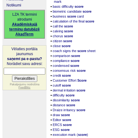
mark
Notikumi
▪
basic difficulty
score
▪
biometric candidate
score
LZA TK termini
▪
business
score
card
atrodami
▪
calculation of the final
score
Akadēmiskajā
▪
call the
score
terminu datubāzē
▪
calving
score
AkadTerm
▪
chorus
score
▪
citizen
score
▪
close
score
Vēlaties portāla
▪
coach signs the
score
sheet
jaunumus
▪
comparison
score
saņemt pa e-pastu?
▪
compliance
score
Norādiet savu adresi:
▪
condensed
score
▪
consensus risk
score
▪
credit
score
▪
Customer Effort
Score
▪
Pakalpojumu nodrošina
cutoff
score
FeedBlitz
▪
dermal irritation
score
▪
difficulty
score
▪
dissimilarity
score
▪
distance
score
▪
Draize irritancy
score
▪
draw
score
▪
Editor
score
▪
ERCS
score
▪
ESG
score
▪
execution mark (
score
)