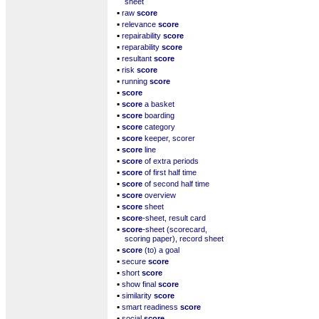
sheet
▪
raw
score
▪
relevance
score
▪
repairability
score
▪
reparability
score
▪
resultant
score
▪
risk
score
▪
running
score
▪
score
▪
score
a basket
▪
score
boarding
▪
score
category
▪
score
keeper, scorer
▪
score
line
▪
score
of extra periods
▪
score
of first half time
▪
score
of second half time
▪
score
overview
▪
score
sheet
▪
score
-sheet, result card
▪
score
-sheet (scorecard,
scoring paper), record sheet
▪
score
(to) a goal
▪
secure
score
▪
short
score
▪
show final
score
▪
similarity
score
▪
smart readiness
score
▪
social
score