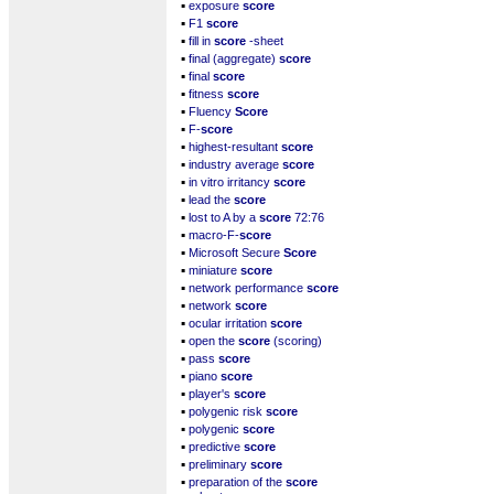
▪
exposure
score
▪
F1
score
▪
fill in
score
-sheet
▪
final (aggregate)
score
▪
final
score
▪
fitness
score
▪
Fluency
Score
▪
F-
score
▪
highest-resultant
score
▪
industry average
score
▪
in vitro irritancy
score
▪
lead the
score
▪
lost to A by a
score
72:76
▪
macro-F-
score
▪
Microsoft Secure
Score
▪
miniature
score
▪
network performance
score
▪
network
score
▪
ocular irritation
score
▪
open the
score
(scoring)
▪
pass
score
▪
piano
score
▪
player's
score
▪
polygenic risk
score
▪
polygenic
score
▪
predictive
score
▪
preliminary
score
▪
preparation of the
score