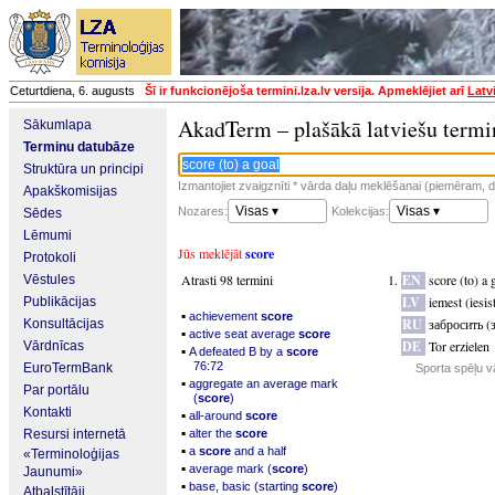
Ceturtdiena, 6. augusts
Šī ir funkcionējoša termini.lza.lv versija. Apmeklējiet arī
Latv
AkadTerm – plašākā latviešu termi
Sākumlapa
Terminu datubāze
Struktūra un principi
Izmantojiet zvaigznīti * vārda daļu meklēšanai (piemēram, da
Apakškomisijas
Visas ▾
Visas ▾
Nozares:
Kolekcijas:
Sēdes
Lēmumi
Jūs meklējāt
score
Protokoli
Atrasti 98 termini
EN
score (to) a 
Vēstules
LV
iemest (iesis
Publikācijas
▪
achievement
score
RU
забросить (
Konsultācijas
▪
active seat average
score
DE
Tor erzielen
Vārdnīcas
▪
A defeated B by a
score
76:72
EuroTermBank
Sporta spēļu v
▪
aggregate an average mark
Par portālu
(
score
)
Kontakti
▪
all-around
score
▪
Resursi internetā
alter the
score
▪
a
score
and a half
«Terminoloģijas
▪
average mark (
score
)
Jaunumi»
▪
base, basic (starting
score
)
Atbalstītāji