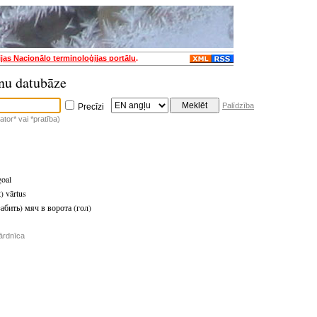
ijas Nacionālo terminoloģijas portālu
.
nu datubāze
Palīdzība
Precīzi
tor* vai *pratība)
goal
t) vārtus
забить) мяч в ворота (гол)
ārdnīca