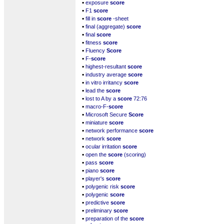
▪
exposure
score
▪
F1
score
▪
fill in
score
-sheet
▪
final (aggregate)
score
▪
final
score
▪
fitness
score
▪
Fluency
Score
▪
F-
score
▪
highest-resultant
score
▪
industry average
score
▪
in vitro irritancy
score
▪
lead the
score
▪
lost to A by a
score
72:76
▪
macro-F-
score
▪
Microsoft Secure
Score
▪
miniature
score
▪
network performance
score
▪
network
score
▪
ocular irritation
score
▪
open the
score
(scoring)
▪
pass
score
▪
piano
score
▪
player's
score
▪
polygenic risk
score
▪
polygenic
score
▪
predictive
score
▪
preliminary
score
▪
preparation of the
score