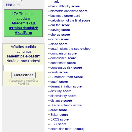
mark
Notikumi
▪
basic difficulty
score
▪
biometric candidate
score
LZA TK termini
▪
business
score
card
atrodami
▪
calculation of the final
score
Akadēmiskajā
▪
call the
score
terminu datubāzē
▪
calving
score
AkadTerm
▪
chorus
score
▪
citizen
score
▪
close
score
Vēlaties portāla
▪
coach signs the
score
sheet
jaunumus
▪
comparison
score
saņemt pa e-pastu?
▪
compliance
score
Norādiet savu adresi:
▪
condensed
score
▪
consensus risk
score
▪
credit
score
▪
Customer Effort
Score
▪
Pakalpojumu nodrošina
cutoff
score
FeedBlitz
▪
dermal irritation
score
▪
difficulty
score
▪
dissimilarity
score
▪
distance
score
▪
Draize irritancy
score
▪
draw
score
▪
Editor
score
▪
ERCS
score
▪
ESG
score
▪
execution mark (
score
)