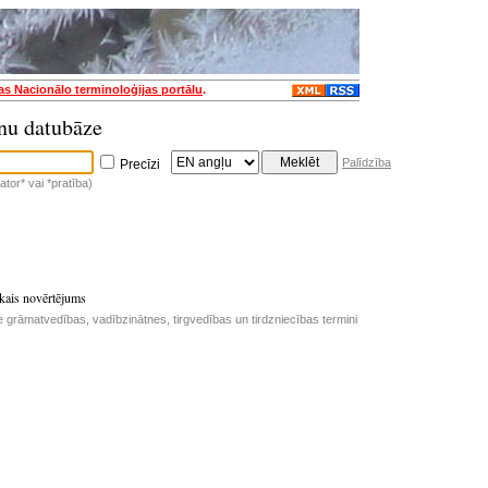
jas Nacionālo terminoloģijas portālu
.
nu datubāze
Palīdzība
Precīzi
tor* vai *pratība)
iskais novērtējums
e grāmatvedības, vadībzinātnes, tirgvedības un tirdzniecības termini