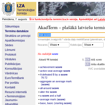
Piektdiena, 7. augusts
Šī ir funkcionējoša termini.lza.lv versija. Apmeklējiet arī
Latvi
AkadTerm – plašākā latviešu termi
Sākumlapa
Terminu datubāze
Struktūra un principi
Izmantojiet zvaigznīti * vārda daļu meklēšanai (piemēram, da
Apakškomisijas
Visas ▾
Visas ▾
Nozares:
Kolekcijas:
Sēdes
Lēmumi
Jūs meklējāt
score
Protokoli
Atrasti 98 termini
EN
risk score
Vēstules
LV
riska skaitl
Publikācijas
▪
achievement
score
Konsultācijas
VVC izstrādāti
▪
active seat average
score
Vārdnīcas
▪
A defeated B by a
score
76:72
EuroTermBank
▪
aggregate an average mark
Par portālu
(
score
)
Kontakti
▪
all-around
score
▪
Resursi internetā
alter the
score
▪
a
score
and a half
«Terminoloģijas
▪
average mark (
score
)
Jaunumi»
▪
base, basic (starting
score
)
Atbalstītāji