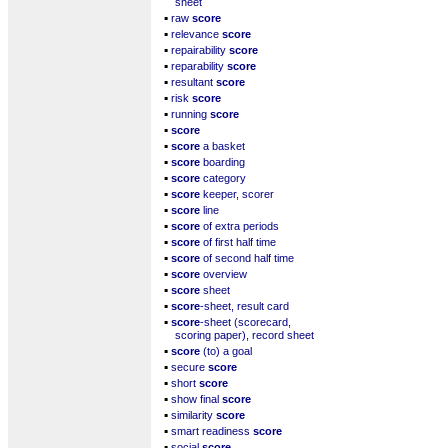
sheet
▪
raw
score
▪
relevance
score
▪
repairability
score
▪
reparability
score
▪
resultant
score
▪
risk
score
▪
running
score
▪
score
▪
score
a basket
▪
score
boarding
▪
score
category
▪
score
keeper, scorer
▪
score
line
▪
score
of extra periods
▪
score
of first half time
▪
score
of second half time
▪
score
overview
▪
score
sheet
▪
score
-sheet, result card
▪
score
-sheet (scorecard,
scoring paper), record sheet
▪
score
(to) a goal
▪
secure
score
▪
short
score
▪
show final
score
▪
similarity
score
▪
smart readiness
score
▪
social
score