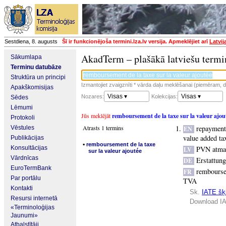
Sestdiena, 8. augusts
Šī ir funkcionējoša termini.lza.lv versija. Apmeklējiet arī
Latvij
AkadTerm – plašākā latviešu termi
Sākumlapa
Terminu datubāze
Struktūra un principi
Izmantojiet zvaigznīti * vārda daļu meklēšanai (piemēram, da
Apakškomisijas
Visas ▾
Visas ▾
Nozares:
Kolekcijas:
Sēdes
Lēmumi
Jūs meklējāt
remboursement de la taxe sur la valeur ajou
Protokoli
Atrasts 1 termins
repayment
Vēstules
EN
value added ta
Publikācijas
▪
remboursement de la taxe
Konsultācijas
PVN atma
LV
sur la valeur ajoutée
Vārdnīcas
Erstattun
DE
EuroTermBank
remboursem
FR
Par portālu
TVA
Kontakti
Sk.
IATE šķi
Resursi internetā
Download IA
«Terminoloģijas
Jaunumi»
Atbalstītāji