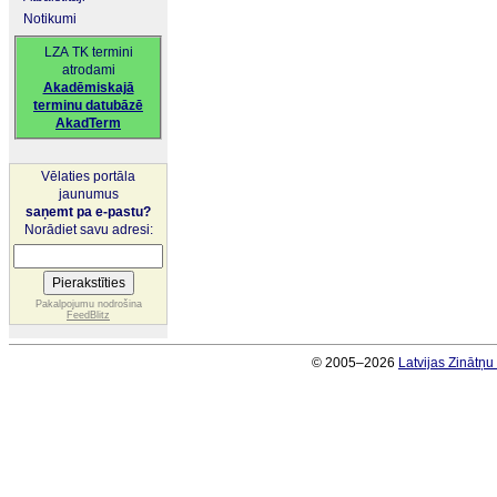
Notikumi
LZA TK termini
atrodami
Akadēmiskajā
terminu datubāzē
AkadTerm
Vēlaties portāla
jaunumus
saņemt pa e-pastu?
Norādiet savu adresi:
Pakalpojumu nodrošina
FeedBlitz
© 2005–2026
Latvijas Zinātņ