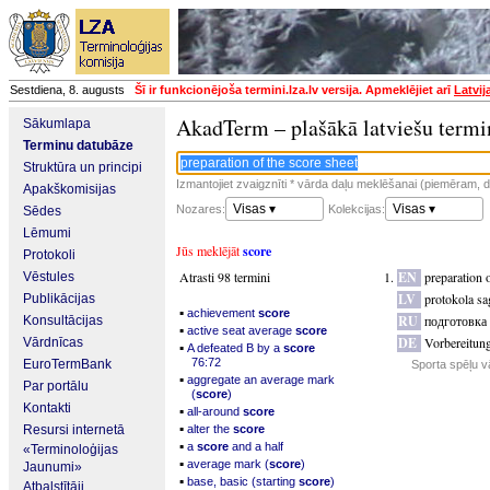
Sestdiena, 8. augusts
Šī ir funkcionējoša termini.lza.lv versija. Apmeklējiet arī
Latvij
AkadTerm – plašākā latviešu termi
Sākumlapa
Terminu datubāze
Struktūra un principi
Izmantojiet zvaigznīti * vārda daļu meklēšanai (piemēram, da
Apakškomisijas
Visas ▾
Visas ▾
Nozares:
Kolekcijas:
Sēdes
Lēmumi
Jūs meklējāt
score
Protokoli
Atrasti 98 termini
EN
preparation o
Vēstules
LV
protokola sa
Publikācijas
▪
achievement
score
RU
подготовка
Konsultācijas
▪
active seat average
score
DE
Vorbereitun
Vārdnīcas
▪
A defeated B by a
score
76:72
EuroTermBank
Sporta spēļu v
▪
aggregate an average mark
Par portālu
(
score
)
Kontakti
▪
all-around
score
▪
Resursi internetā
alter the
score
▪
a
score
and a half
«Terminoloģijas
▪
average mark (
score
)
Jaunumi»
▪
base, basic (starting
score
)
Atbalstītāji