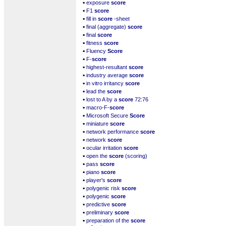
▪
exposure
score
▪
F1
score
▪
fill in
score
-sheet
▪
final (aggregate)
score
▪
final
score
▪
fitness
score
▪
Fluency
Score
▪
F-
score
▪
highest-resultant
score
▪
industry average
score
▪
in vitro irritancy
score
▪
lead the
score
▪
lost to A by a
score
72:76
▪
macro-F-
score
▪
Microsoft Secure
Score
▪
miniature
score
▪
network performance
score
▪
network
score
▪
ocular irritation
score
▪
open the
score
(scoring)
▪
pass
score
▪
piano
score
▪
player's
score
▪
polygenic risk
score
▪
polygenic
score
▪
predictive
score
▪
preliminary
score
▪
preparation of the
score