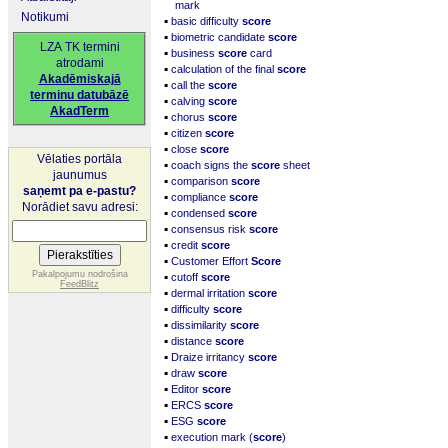
mark
Notikumi
▪
basic difficulty
score
▪
biometric candidate
score
LZA TK termini
▪
business
score
card
atrodami
▪
calculation of the final
score
Akadēmiskajā
▪
call the
score
terminu datubāzē
▪
calving
score
AkadTerm
▪
chorus
score
▪
citizen
score
▪
close
score
Vēlaties portāla
▪
coach signs the
score
sheet
jaunumus
▪
comparison
score
saņemt pa e-pastu?
▪
compliance
score
Norādiet savu adresi:
▪
condensed
score
▪
consensus risk
score
▪
credit
score
▪
Customer Effort
Score
▪
Pakalpojumu nodrošina
cutoff
score
FeedBlitz
▪
dermal irritation
score
▪
difficulty
score
▪
dissimilarity
score
▪
distance
score
▪
Draize irritancy
score
▪
draw
score
▪
Editor
score
▪
ERCS
score
▪
ESG
score
▪
execution mark (
score
)