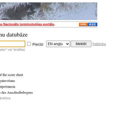
as Nacionālo terminoloģijas portālu
.
nu datubāze
Palīdzība
Precīzi
tor* vai *pratība)
f the score sheet
gatavošana
 протокола
g des Anschreibebogens
ārdnīca