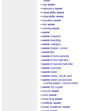
sheet
▪
raw
score
▪
relevance
score
▪
repairability
score
▪
reparability
score
▪
resultant
score
▪
risk
score
▪
running
score
▪
score
▪
score
a basket
▪
score
boarding
▪
score
category
▪
score
keeper, scorer
▪
score
line
▪
score
of extra periods
▪
score
of first half time
▪
score
of second half time
▪
score
overview
▪
score
sheet
▪
score
-sheet, result card
▪
score
-sheet (scorecard,
scoring paper), record sheet
▪
score
(to) a goal
▪
secure
score
▪
short
score
▪
show final
score
▪
similarity
score
▪
smart readiness
score
▪
social
score