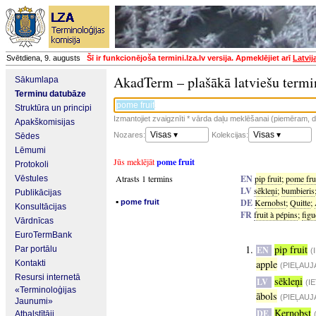
Svētdiena, 9. augusts
Šī ir funkcionējoša termini.lza.lv versija. Apmeklējiet arī
Latvij
AkadTerm – plašākā latviešu termi
Sākumlapa
Terminu datubāze
Struktūra un principi
Izmantojiet zvaigznīti * vārda daļu meklēšanai (piemēram, da
Apakškomisijas
Visas ▾
Visas ▾
Nozares:
Kolekcijas:
Sēdes
Lēmumi
Jūs meklējāt
pome fruit
Protokoli
Atrasts 1 termins
EN
pip fruit
;
pome fru
Vēstules
LV
sēkleņi
;
bumbieris
Publikācijas
▪
DE
Kernobst
;
Quitte
;
pome fruit
Konsultācijas
FR
fruit à pépins
;
figu
Vārdnīcas
EuroTermBank
pip fruit
Par portālu
EN
(
apple
Kontakti
(PIEĻAUJ
Resursi internetā
sēkleņi
LV
(I
«Terminoloģijas
ābols
(PIEĻAUJ
Jaunumi»
Kernobst
DE
Atbalstītāji