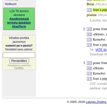
Birne
Notikumi
(PIEĻAU
fruit à pé
FR
LZA TK termini
pomme
atrodami
(PIEĻA
Akadēmiskajā
EuroVoc tēz
terminu datubāzē
AkadTerm
pome frui
EN
sēklenis
;
LV
Vēlaties portāla
Kernobst
DE
jaunumus
fruit à pé
FR
saņemt pa e-pastu?
Norādiet savu adresi:
Sk.
IATE šķi
Download IA
pome frui
EN
Pakalpojumu nodrošina
sēklenis
LV
FeedBlitz
Kernobst
DE
fruit à pé
FR
VVC izstrād
pārtikas rūp
© 2005–2026
Latvijas Zinātņ